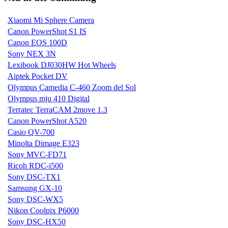
Xiaomi Mi Sphere Camera
Canon PowerShot S1 IS
Canon EOS 100D
Sony NEX 3N
Lexibook DJ030HW Hot Wheels
Aiptek Pocket DV
Olympus Camedia C-460 Zoom del Sol
Olympus mju 410 Digital
Terratec TerraCAM 2move 1.3
Canon PowerShot A520
Casio QV-700
Minolta Dimage E323
Sony MVC-FD71
Ricoh RDC-i500
Sony DSC-TX1
Samsung GX-10
Sony DSC-WX5
Nikon Coolpix P6000
Sony DSC-HX50