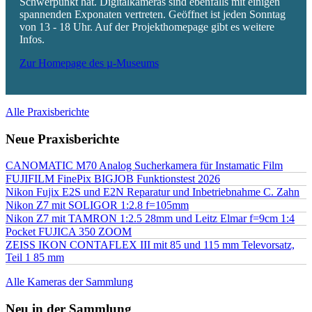
Schwerpunkt hat. Digitalkameras sind ebenfalls mit einigen
spannenden Exponaten vertreten. Geöffnet ist jeden Sonntag
von 13 - 18 Uhr. Auf der Projekthomepage gibt es weitere
Infos.
Zur Homepage des µ-Museums
Alle Praxisberichte
Neue Praxisberichte
CANOMATIC M70 Analog Sucherkamera für Instamatic Film
FUJIFILM FinePix BIGJOB Funktionstest 2026
Nikon Fujix E2S und E2N Reparatur und Inbetriebnahme C. Zahn
Nikon Z7 mit SOLIGOR 1:2.8 f=105mm
Nikon Z7 mit TAMRON 1:2.5 28mm und Leitz Elmar f=9cm 1:4
Pocket FUJICA 350 ZOOM
ZEISS IKON CONTAFLEX III mit 85 und 115 mm Televorsatz,
Teil 1 85 mm
Alle Kameras der Sammlung
Neu in der Sammlung