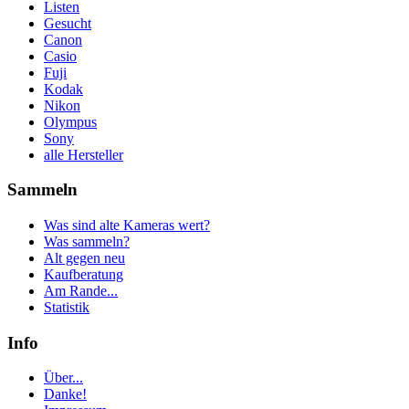
Listen
Gesucht
Canon
Casio
Fuji
Kodak
Nikon
Olympus
Sony
alle Hersteller
Sammeln
Was sind alte Kameras wert?
Was sammeln?
Alt gegen neu
Kaufberatung
Am Rande...
Statistik
Info
Über...
Danke!