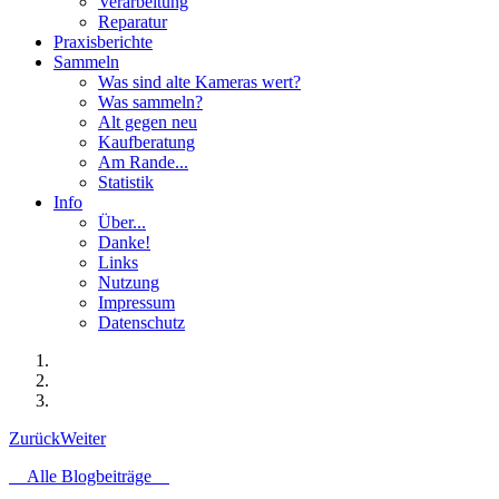
Verarbeitung
Reparatur
Praxisberichte
Sammeln
Was sind alte Kameras wert?
Was sammeln?
Alt gegen neu
Kaufberatung
Am Rande...
Statistik
Info
Über...
Danke!
Links
Nutzung
Impressum
Datenschutz
Zurück
Weiter
Alle Blogbeiträge