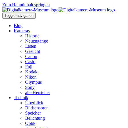
Zum Hauptinhalt springen
Toggle navigation
Blog
Kameras
Historie
Neuzugänge
Listen
Gesucht
Canon
Casio
Fuji
Kodak
Nikon
Olympus
Sony
alle Hersteller
Technik
Überblick
Bildsensoren
Speicher
Belichtung
Optik