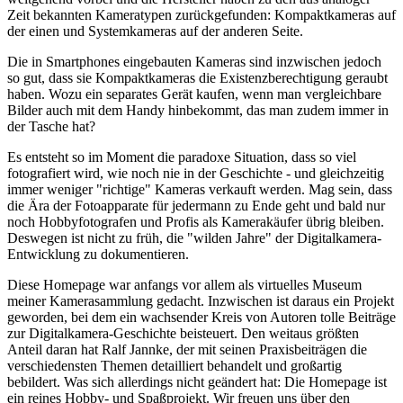
Zeit bekannten Kameratypen zurückgefunden: Kompaktkameras auf
der einen und Systemkameras auf der anderen Seite.
Die in Smartphones eingebauten Kameras sind inzwischen jedoch
so gut, dass sie Kompaktkameras die Existenzberechtigung geraubt
haben. Wozu ein separates Gerät kaufen, wenn man vergleichbare
Bilder auch mit dem Handy hinbekommt, das man zudem immer in
der Tasche hat?
Es entsteht so im Moment die paradoxe Situation, dass so viel
fotografiert wird, wie noch nie in der Geschichte - und gleichzeitig
immer weniger "richtige" Kameras verkauft werden. Mag sein, dass
die Ära der Fotoapparate für jedermann zu Ende geht und bald nur
noch Hobbyfotografen und Profis als Kamerakäufer übrig bleiben.
Deswegen ist nicht zu früh, die "wilden Jahre" der Digitalkamera-
Entwicklung zu dokumentieren.
Diese Homepage war anfangs vor allem als virtuelles Museum
meiner Kamerasammlung gedacht. Inzwischen ist daraus ein Projekt
geworden, bei dem ein wachsender Kreis von Autoren tolle Beiträge
zur Digitalkamera-Geschichte beisteuert. Den weitaus größten
Anteil daran hat Ralf Jannke, der mit seinen Praxisbeiträgen die
verschiedensten Themen detailliert behandelt und großartig
bebildert. Was sich allerdings nicht geändert hat: Die Homepage ist
ein reines Hobby- und Spaßprojekt. Wir freuen uns über den