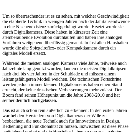
Um so überraschender ist es zu sehen, mit welcher Geschwindigkeit
die etablierte Technik in wenigen Jahren nach der Jahrtausendwende
in eine Nischenexistenz zurückgedrängt wurde. Ersetzt wurde sie
durch Digitalkameras. Diese haben in kürzester Zeit eine
atemberaubende Evolution durchlaufen und haben ihre analogen
Vorfahren weitgehend überflüssig gemacht. In fast allen Haushalten
wurde die alte Spiegelreflex- oder Kompaktkamera durch ein
digitales Modell ersetzt.
Während die meisten analogen Kameras viele Jahre, teilweise auch
Jahrzehnte lang genutzt wurden, landen die meisten Digitalknipsen
nach drei bis vier Jahren in der Schublade und müssen einem
leistungsfähigeren Modell weichen. Die technischen Fortschritte
werden jedoch immer kleiner. Digitalkameras haben einen Stand
erreicht, der keine drastischen Verbesserungen mehr zulässt. Der
Boom fand seinen Höhepunkt um die Jahre 2008-2010 und hat
seither deutlich nachgelassen.
Das ist auch schon rein äußerlich zu erkennen: In den ersten Jahren
war bei den Herstellern von Digitalkameras der Wille zu
beobachten, die neue Technik auch für Innovationen in Design,
Bedienung und Funktionalität zu nutzen. Inzwischen ist diese Phase
weitgehend vorbei und die Hersteller haben zu den aus analoger