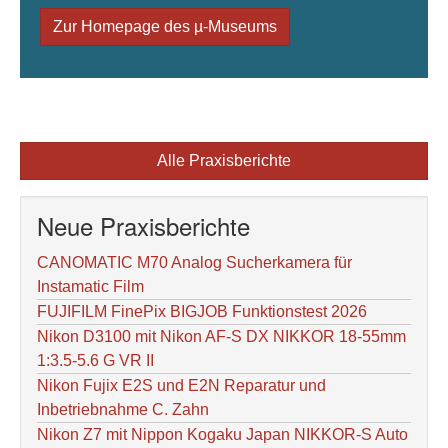
Zur Homepage des µ-Museums
Alle Praxisberichte
Neue Praxisberichte
CANOMATIC M70 Analog Sucherkamera für
Instamatic Film
FUJIFILM FinePix BIGJOB Funktionstest 2026
Nikon D3100 mit Nikon AF-S DX NIKKOR 18-55mm
1:3.5-5.6 G VR II
Nikon Fujix E2S und E2N Reparatur und
Inbetriebnahme C. Zahn
Nikon Z7 mit Nippon Kogaku Japan NIKKOR-S Auto