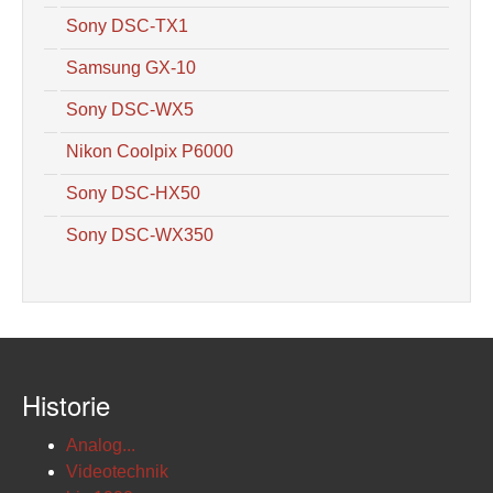
Sony DSC-TX1
Samsung GX-10
Sony DSC-WX5
Nikon Coolpix P6000
Sony DSC-HX50
Sony DSC-WX350
Historie
Analog...
Videotechnik