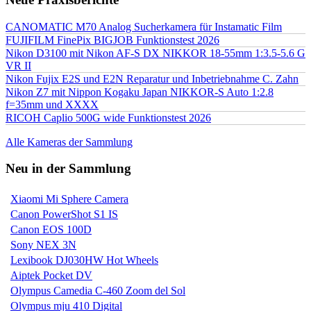
CANOMATIC M70 Analog Sucherkamera für Instamatic Film
FUJIFILM FinePix BIGJOB Funktionstest 2026
Nikon D3100 mit Nikon AF-S DX NIKKOR 18-55mm 1:3.5-5.6 G
VR II
Nikon Fujix E2S und E2N Reparatur und Inbetriebnahme C. Zahn
Nikon Z7 mit Nippon Kogaku Japan NIKKOR-S Auto 1:2.8
f=35mm und XXXX
RICOH Caplio 500G wide Funktionstest 2026
Alle Kameras der Sammlung
Neu in der Sammlung
Xiaomi Mi Sphere Camera
Canon PowerShot S1 IS
Canon EOS 100D
Sony NEX 3N
Lexibook DJ030HW Hot Wheels
Aiptek Pocket DV
Olympus Camedia C-460 Zoom del Sol
Olympus mju 410 Digital