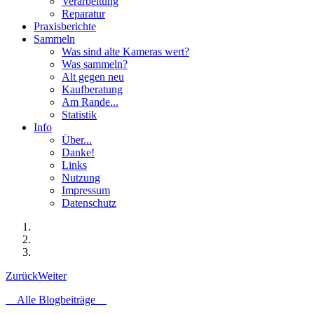
Verarbeitung
Reparatur
Praxisberichte
Sammeln
Was sind alte Kameras wert?
Was sammeln?
Alt gegen neu
Kaufberatung
Am Rande...
Statistik
Info
Über...
Danke!
Links
Nutzung
Impressum
Datenschutz
Zurück
Weiter
Alle Blogbeiträge