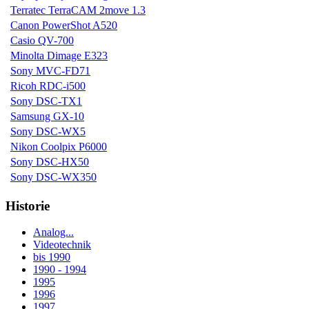
Terratec TerraCAM 2move 1.3
Canon PowerShot A520
Casio QV-700
Minolta Dimage E323
Sony MVC-FD71
Ricoh RDC-i500
Sony DSC-TX1
Samsung GX-10
Sony DSC-WX5
Nikon Coolpix P6000
Sony DSC-HX50
Sony DSC-WX350
Historie
Analog...
Videotechnik
bis 1990
1990 - 1994
1995
1996
1997