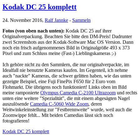
Kodak DC 25 komplett
24. November 2016,
Ralf Jannke
-
Sammeln
Fotos (von oben nach unten):
Kodak DC 25 auf ihrer
Originalverpackung. Beachten Sie bitte den DM-Preis! Dadrunter
zwei Screenshots aus der Kodak-Software Mac OS Version. Dann
noch ein frisch aufgenommenes Bild in Originalgröße 493 x 373
Pixel und zum Schluss meine (Fast-) Lieblingskameras ;-)
Ich gehöre nicht zu den Sammlern, die nur originalverpackte, im
Idealfall nie benutzte Kameras kaufen. Im Gegenteil, ich nehme
auch "nackte" Kameras, die schwer gelitten haben, wie das unten
gezeigte Beispiel, eine Fuji FinePix F650 für 2 Euro vom
Flohmarkt. Die übrigens noch funktioniert! Links oben im Bild
meine ramponierte
Olympus Camedia C-2100 Ultrazoom
und rechts
unten eine weitere "Spezialität", die mit einem abgesägten Nagel
auszulösende
Camedia C-5060 Wide Zoom
, deren
Weitwinkeleinstellung zur "Festbrennweite" wurde, weil auch die
Zoomwippe fehlt... Mit beiden Camedias lässt sich noch
fotografieren!
Kodak DC 25 komplett