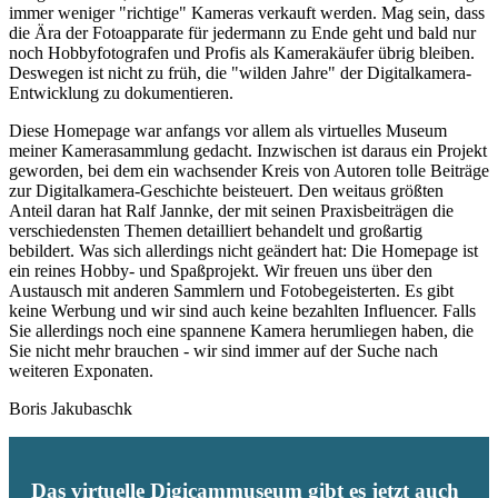
immer weniger "richtige" Kameras verkauft werden. Mag sein, dass
die Ära der Fotoapparate für jedermann zu Ende geht und bald nur
noch Hobbyfotografen und Profis als Kamerakäufer übrig bleiben.
Deswegen ist nicht zu früh, die "wilden Jahre" der Digitalkamera-
Entwicklung zu dokumentieren.
Diese Homepage war anfangs vor allem als virtuelles Museum
meiner Kamerasammlung gedacht. Inzwischen ist daraus ein Projekt
geworden, bei dem ein wachsender Kreis von Autoren tolle Beiträge
zur Digitalkamera-Geschichte beisteuert. Den weitaus größten
Anteil daran hat Ralf Jannke, der mit seinen Praxisbeiträgen die
verschiedensten Themen detailliert behandelt und großartig
bebildert. Was sich allerdings nicht geändert hat: Die Homepage ist
ein reines Hobby- und Spaßprojekt. Wir freuen uns über den
Austausch mit anderen Sammlern und Fotobegeisterten. Es gibt
keine Werbung und wir sind auch keine bezahlten Influencer. Falls
Sie allerdings noch eine spannene Kamera herumliegen haben, die
Sie nicht mehr brauchen - wir sind immer auf der Suche nach
weiteren Exponaten.
Boris Jakubaschk
Das virtuelle Digicammuseum gibt es jetzt auch