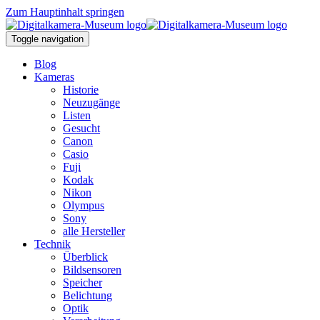
Zum Hauptinhalt springen
Toggle navigation
Blog
Kameras
Historie
Neuzugänge
Listen
Gesucht
Canon
Casio
Fuji
Kodak
Nikon
Olympus
Sony
alle Hersteller
Technik
Überblick
Bildsensoren
Speicher
Belichtung
Optik