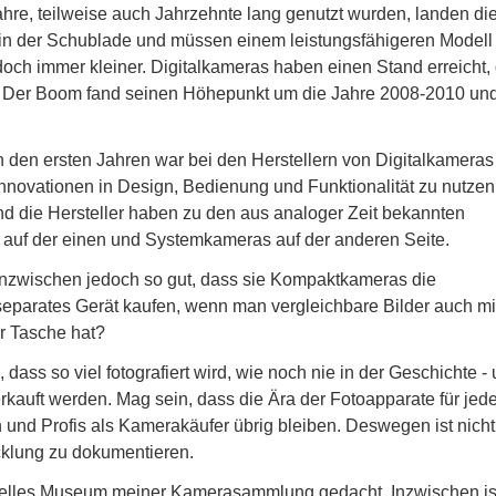
re, teilweise auch Jahrzehnte lang genutzt wurden, landen di
n in der Schublade und müssen einem leistungsfähigeren Modell
doch immer kleiner. Digitalkameras haben einen Stand erreicht,
. Der Boom fand seinen Höhepunkt um die Jahre 2008-2010 und
n den ersten Jahren war bei den Herstellern von Digitalkameras
Innovationen in Design, Bedienung und Funktionalität zu nutzen
nd die Hersteller haben zu den aus analoger Zeit bekannten
uf der einen und Systemkameras auf der anderen Seite.
nzwischen jedoch so gut, dass sie Kompaktkameras die
eparates Gerät kaufen, wenn man vergleichbare Bilder auch m
r Tasche hat?
dass so viel fotografiert wird, wie noch nie in der Geschichte -
erkauft werden. Mag sein, dass die Ära der Fotoapparate für je
und Profis als Kamerakäufer übrig bleiben. Deswegen ist nicht
icklung zu dokumentieren.
uelles Museum meiner Kamerasammlung gedacht. Inzwischen is