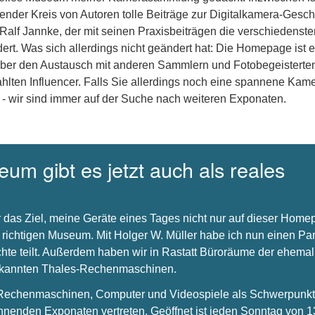
nder Kreis von Autoren tolle Beiträge zur Digitalkamera-Gesch
 Ralf Jannke, der mit seinen Praxisbeiträgen die verschiedenste
dert. Was sich allerdings nicht geändert hat: Die Homepage ist e
über den Austausch mit anderen Sammlern und Fotobegeisterte
hlten Influencer. Falls Sie allerdings noch eine spannene Kam
 - wir sind immer auf der Suche nach weiteren Exponaten.
um gibt es jetzt auch als reales
 das Ziel, meine Geräte eines Tages nicht nur auf dieser Hom
 richtigen Museum. Mit Holger W. Müller habe ich nun einen Par
chte teilt. Außerdem haben wir in Rastatt Büroräume der ehema
bekannten Thales-Rechenmaschinen.
s Rechenmaschinen, Computer und Videospiele als Schwerpunkt 
nnenden Exponaten vertreten. Geöffnet ist jeden Sonntag von 1