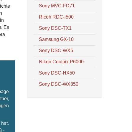
Sony MVC-FD71
ichte
n
Ricoh RDC-i500
in
n. Es
Sony DSC-TX1
era
Samsung GX-10
Sony DSC-WX5
Nikon Coolpix P6000
Sony DSC-HX50
Sony DSC-WX350
epage
tner,
ligen
hat.
3 -