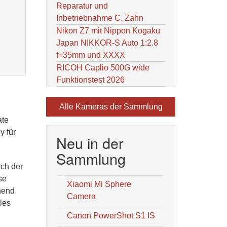
Reparatur und
Inbetriebnahme C. Zahn
Nikon Z7 mit Nippon Kogaku
Japan NIKKOR-S Auto 1:2.8
f=35mm und XXXX
RICOH Caplio 500G wide
Funktionstest 2026
Alle Kameras der Sammlung
ate
y für
Neu in der
Sammlung
ach der
se
Xiaomi Mi Sphere
hend
Camera
les
Canon PowerShot S1 IS