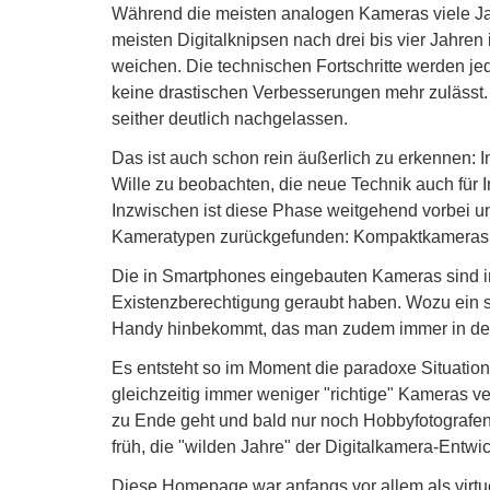
Während die meisten analogen Kameras viele Jah
meisten Digitalknipsen nach drei bis vier Jahre
weichen. Die technischen Fortschritte werden je
keine drastischen Verbesserungen mehr zulässt
seither deutlich nachgelassen.
Das ist auch schon rein äußerlich zu erkennen: I
Wille zu beobachten, die neue Technik auch für 
Inzwischen ist diese Phase weitgehend vorbei u
Kameratypen zurückgefunden: Kompaktkameras a
Die in Smartphones eingebauten Kameras sind i
Existenzberechtigung geraubt haben. Wozu ein s
Handy hinbekommt, das man zudem immer in de
Es entsteht so im Moment die paradoxe Situation, 
gleichzeitig immer weniger "richtige" Kameras v
zu Ende geht und bald nur noch Hobbyfotografen 
früh, die "wilden Jahre" der Digitalkamera-Entw
Diese Homepage war anfangs vor allem als virt