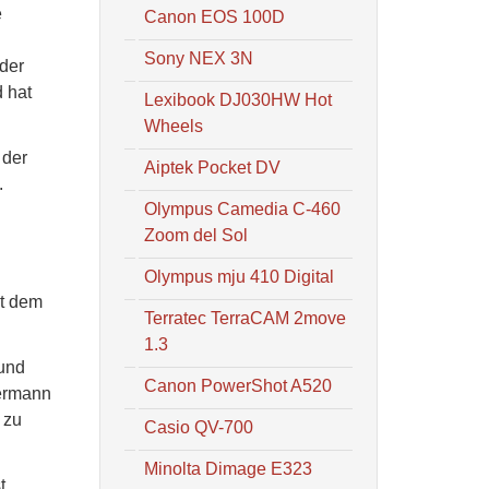
e
Canon EOS 100D
Sony NEX 3N
 der
 hat
Lexibook DJ030HW Hot
Wheels
 der
Aiptek Pocket DV
.
Olympus Camedia C-460
Zoom del Sol
Olympus mju 410 Digital
it dem
Terratec TerraCAM 2move
1.3
 und
Canon PowerShot A520
dermann
 zu
Casio QV-700
Minolta Dimage E323
t