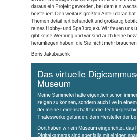
daraus ein Projekt geworden, bei dem ein wachse
beisteuert. Den weitaus größten Anteil daran hat
Themen detailliert behandelt und großartig bebil
reines Hobby- und Spaßprojekt. Wir freuen uns 
gibt keine Werbung und wir sind auch keine beza
herumliegen haben, die Sie nicht mehr brauchen
Boris Jakubaschk
Das virtuelle Digicammuse
Museum
Meine Sammelei hatte eigentlich schon immer
zeigen zu können, sondern auch live in einem
der meine Leidenschaft für die Technikgeschi
Thaleswerke gefunden, dem Hersteller der 
Dort haben wir ein Museum eingerichtet, da
Digitalkameras sind ebenfalls mit einigen spa