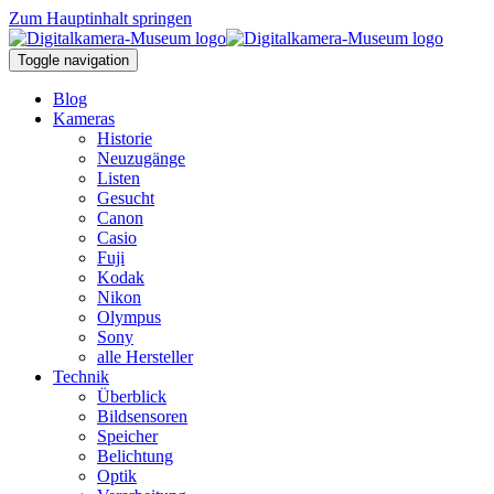
Zum Hauptinhalt springen
Toggle navigation
Blog
Kameras
Historie
Neuzugänge
Listen
Gesucht
Canon
Casio
Fuji
Kodak
Nikon
Olympus
Sony
alle Hersteller
Technik
Überblick
Bildsensoren
Speicher
Belichtung
Optik