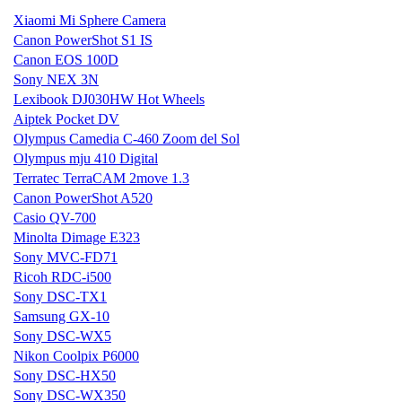
Xiaomi Mi Sphere Camera
Canon PowerShot S1 IS
Canon EOS 100D
Sony NEX 3N
Lexibook DJ030HW Hot Wheels
Aiptek Pocket DV
Olympus Camedia C-460 Zoom del Sol
Olympus mju 410 Digital
Terratec TerraCAM 2move 1.3
Canon PowerShot A520
Casio QV-700
Minolta Dimage E323
Sony MVC-FD71
Ricoh RDC-i500
Sony DSC-TX1
Samsung GX-10
Sony DSC-WX5
Nikon Coolpix P6000
Sony DSC-HX50
Sony DSC-WX350