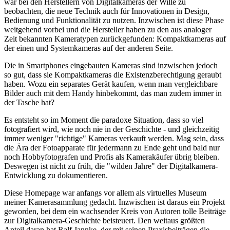
war bei den Herstellern von Digitalkameras der Wille zu
beobachten, die neue Technik auch für Innovationen in Design,
Bedienung und Funktionalität zu nutzen. Inzwischen ist diese Phase
weitgehend vorbei und die Hersteller haben zu den aus analoger
Zeit bekannten Kameratypen zurückgefunden: Kompaktkameras auf
der einen und Systemkameras auf der anderen Seite.
Die in Smartphones eingebauten Kameras sind inzwischen jedoch
so gut, dass sie Kompaktkameras die Existenzberechtigung geraubt
haben. Wozu ein separates Gerät kaufen, wenn man vergleichbare
Bilder auch mit dem Handy hinbekommt, das man zudem immer in
der Tasche hat?
Es entsteht so im Moment die paradoxe Situation, dass so viel
fotografiert wird, wie noch nie in der Geschichte - und gleichzeitig
immer weniger "richtige" Kameras verkauft werden. Mag sein, dass
die Ära der Fotoapparate für jedermann zu Ende geht und bald nur
noch Hobbyfotografen und Profis als Kamerakäufer übrig bleiben.
Deswegen ist nicht zu früh, die "wilden Jahre" der Digitalkamera-
Entwicklung zu dokumentieren.
Diese Homepage war anfangs vor allem als virtuelles Museum
meiner Kamerasammlung gedacht. Inzwischen ist daraus ein Projekt
geworden, bei dem ein wachsender Kreis von Autoren tolle Beiträge
zur Digitalkamera-Geschichte beisteuert. Den weitaus größten
Anteil daran hat Ralf Jannke, der mit seinen Praxisbeiträgen die