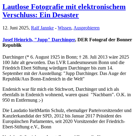
Lautlose Fotografie mit elektronischem
Verschluss: Ein Desaster
12. Juni 2025,
Ralf Jannke
-
Wissen
,
Ausprobieren
Josef Heinrich, "Jupp" Darchinger
, DER Fotograf der Bonner
Republik
Darchinger (* 6. August 1925 in Bonn; † 28. Juli 2013 wäre 2025
100 Jahr alt geworden. Das LVR Landesmuseum Bonn und die
Friedrich Ebert Stiftung würdigen Darchinger bis zum 14.
September mit der Ausstellung: "Jupp Darchinger. Das Auge der
Republik/Aus Bonn-Endenich in die Welt"
Endenich war für mich ein Stichwort, Darchinger und ich als
ebenfalls in Endenich wohnend, waren quasi "Nachbarn". O.K. in
950 m Entfernung ;-)
Die Laudatio hielt
Martin Schulz, ehemaliger Parteivorsitzender und
Kanzlerkandidat der SPD, 2012 bis Januar 2017 Präsident des
Europäischen Parlamentes, seit 2020 Vorsitzender der Friedrich-
Ebert-Stiftung e.V., Bonn