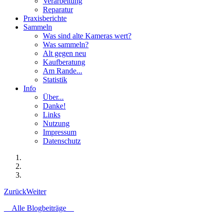
Verarbeitung
Reparatur
Praxisberichte
Sammeln
Was sind alte Kameras wert?
Was sammeln?
Alt gegen neu
Kaufberatung
Am Rande...
Statistik
Info
Über...
Danke!
Links
Nutzung
Impressum
Datenschutz
Zurück
Weiter
Alle Blogbeiträge