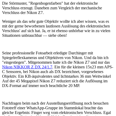
Die Störmuster, "Regenbogenfarben" hat der elektronische
Verschluss erzeugt. Daneben zum Vergleich der mechanische
Verschluss der Nikon Z7.
Weniger als das sehr gute Objektiv wollte ich aber wissen, was es
mit der gerne beworbenen lautlosen Auslösung des elektronischen
Verschluss' auf sich hat. Ja, er ist ebenso unhörbar wie in zu vielen
Situationen unbrauchbar — siehe oben!
Seine professionelle Fotoarbeit erledigte Darchinger mit
Spiegelreflexkameras und Objektiven von Nikon. Und da bin ich
"eingestiegen". Mitgenommen hatte ich die Nikon Z7 und nur das
Nikon NIKKOR Z DX 24/1.7
. Ein für die kleinen 15x23 mm APS-
C Sensoren, bei Nikon auch als DX bezeichnet, vorgesehenes
Objektiv. Ein KB-äquivalentes und lichtstarkes 36 mm Weitwinkel
Auf der 45 Megapixel Nikon Z7 reduziert sich die Auflösung im
DX-Format auf immer noch beachtliche 20 MP.
Nachfragen beim nach der Ausstellungseröffnung noch besuchen
Fototreff einer WhatsApp-Gruppe im Stammlokal brachte das
gleiche Ergebnis: Finger weg vom elektronischen Verschluss. Egal