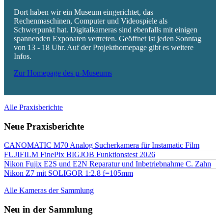
Dort haben wir ein Museum eingerichtet, das
Rechenmaschinen, Computer und Videospiele als
Schwerpunkt hat. Digitalkameras sind ebenfalls mit einigen
spannenden Exponaten vertreten. Geöffnet ist jeden Sonntag
von 13 - 18 Uhr. Auf der Projekthomepage gibt es weitere
Infos.
Zur Homepage des µ-Museums
Alle Praxisberichte
Neue Praxisberichte
CANOMATIC M70 Analog Sucherkamera für Instamatic Film
FUJIFILM FinePix BIGJOB Funktionstest 2026
Nikon Fujix E2S und E2N Reparatur und Inbetriebnahme C. Zahn
Nikon Z7 mit SOLIGOR 1:2.8 f=105mm
Alle Kameras der Sammlung
Neu in der Sammlung