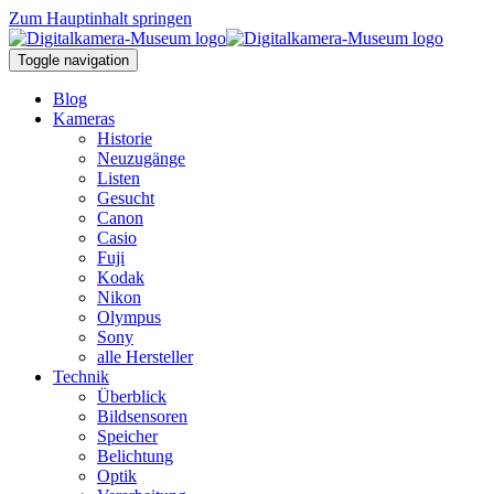
Zum Hauptinhalt springen
Toggle navigation
Blog
Kameras
Historie
Neuzugänge
Listen
Gesucht
Canon
Casio
Fuji
Kodak
Nikon
Olympus
Sony
alle Hersteller
Technik
Überblick
Bildsensoren
Speicher
Belichtung
Optik