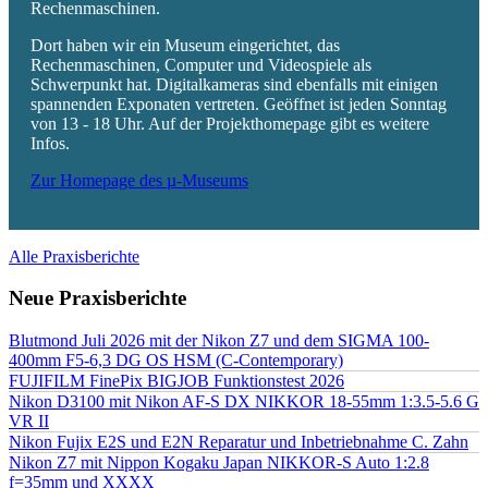
Rechenmaschinen.
Dort haben wir ein Museum eingerichtet, das
Rechenmaschinen, Computer und Videospiele als
Schwerpunkt hat. Digitalkameras sind ebenfalls mit einigen
spannenden Exponaten vertreten. Geöffnet ist jeden Sonntag
von 13 - 18 Uhr. Auf der Projekthomepage gibt es weitere
Infos.
Zur Homepage des µ-Museums
Alle Praxisberichte
Neue Praxisberichte
Blutmond Juli 2026 mit der Nikon Z7 und dem SIGMA 100-
400mm F5-6,3 DG OS HSM (C-Contemporary)
FUJIFILM FinePix BIGJOB Funktionstest 2026
Nikon D3100 mit Nikon AF-S DX NIKKOR 18-55mm 1:3.5-5.6 G
VR II
Nikon Fujix E2S und E2N Reparatur und Inbetriebnahme C. Zahn
Nikon Z7 mit Nippon Kogaku Japan NIKKOR-S Auto 1:2.8
f=35mm und XXXX