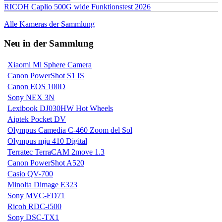
RICOH Caplio 500G wide Funktionstest 2026
Alle Kameras der Sammlung
Neu in der Sammlung
Xiaomi Mi Sphere Camera
Canon PowerShot S1 IS
Canon EOS 100D
Sony NEX 3N
Lexibook DJ030HW Hot Wheels
Aiptek Pocket DV
Olympus Camedia C-460 Zoom del Sol
Olympus mju 410 Digital
Terratec TerraCAM 2move 1.3
Canon PowerShot A520
Casio QV-700
Minolta Dimage E323
Sony MVC-FD71
Ricoh RDC-i500
Sony DSC-TX1