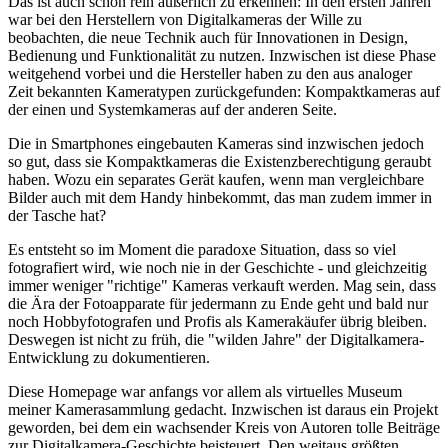
Das ist auch schon rein äußerlich zu erkennen: In den ersten Jahren
war bei den Herstellern von Digitalkameras der Wille zu
beobachten, die neue Technik auch für Innovationen in Design,
Bedienung und Funktionalität zu nutzen. Inzwischen ist diese Phase
weitgehend vorbei und die Hersteller haben zu den aus analoger
Zeit bekannten Kameratypen zurückgefunden: Kompaktkameras auf
der einen und Systemkameras auf der anderen Seite.
Die in Smartphones eingebauten Kameras sind inzwischen jedoch
so gut, dass sie Kompaktkameras die Existenzberechtigung geraubt
haben. Wozu ein separates Gerät kaufen, wenn man vergleichbare
Bilder auch mit dem Handy hinbekommt, das man zudem immer in
der Tasche hat?
Es entsteht so im Moment die paradoxe Situation, dass so viel
fotografiert wird, wie noch nie in der Geschichte - und gleichzeitig
immer weniger "richtige" Kameras verkauft werden. Mag sein, dass
die Ära der Fotoapparate für jedermann zu Ende geht und bald nur
noch Hobbyfotografen und Profis als Kamerakäufer übrig bleiben.
Deswegen ist nicht zu früh, die "wilden Jahre" der Digitalkamera-
Entwicklung zu dokumentieren.
Diese Homepage war anfangs vor allem als virtuelles Museum
meiner Kamerasammlung gedacht. Inzwischen ist daraus ein Projekt
geworden, bei dem ein wachsender Kreis von Autoren tolle Beiträge
zur Digitalkamera-Geschichte beisteuert. Den weitaus größten