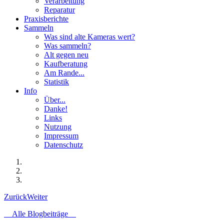
Verarbeitung
Reparatur
Praxisberichte
Sammeln
Was sind alte Kameras wert?
Was sammeln?
Alt gegen neu
Kaufberatung
Am Rande...
Statistik
Info
Über...
Danke!
Links
Nutzung
Impressum
Datenschutz
Zurück
Weiter
Alle Blogbeiträge