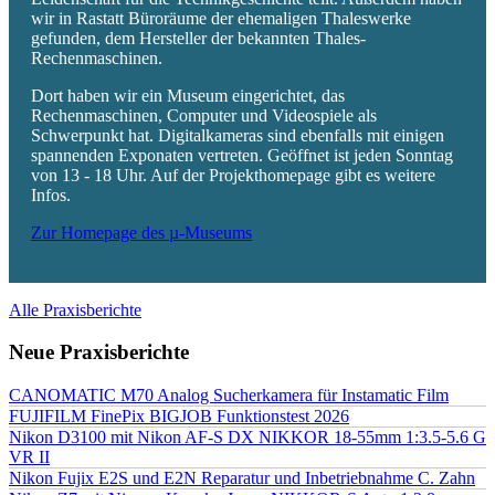
wir in Rastatt Büroräume der ehemaligen Thaleswerke
gefunden, dem Hersteller der bekannten Thales-
Rechenmaschinen.
Dort haben wir ein Museum eingerichtet, das
Rechenmaschinen, Computer und Videospiele als
Schwerpunkt hat. Digitalkameras sind ebenfalls mit einigen
spannenden Exponaten vertreten. Geöffnet ist jeden Sonntag
von 13 - 18 Uhr. Auf der Projekthomepage gibt es weitere
Infos.
Zur Homepage des µ-Museums
Alle Praxisberichte
Neue Praxisberichte
CANOMATIC M70 Analog Sucherkamera für Instamatic Film
FUJIFILM FinePix BIGJOB Funktionstest 2026
Nikon D3100 mit Nikon AF-S DX NIKKOR 18-55mm 1:3.5-5.6 G
VR II
Nikon Fujix E2S und E2N Reparatur und Inbetriebnahme C. Zahn