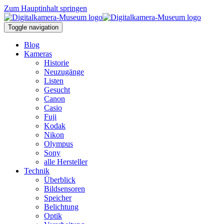
Zum Hauptinhalt springen
Toggle navigation
Blog
Kameras
Historie
Neuzugänge
Listen
Gesucht
Canon
Casio
Fuji
Kodak
Nikon
Olympus
Sony
alle Hersteller
Technik
Überblick
Bildsensoren
Speicher
Belichtung
Optik