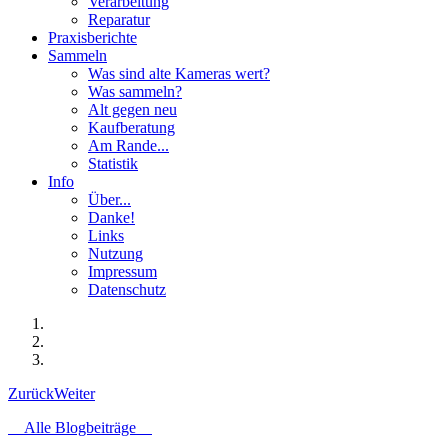
Verarbeitung
Reparatur
Praxisberichte
Sammeln
Was sind alte Kameras wert?
Was sammeln?
Alt gegen neu
Kaufberatung
Am Rande...
Statistik
Info
Über...
Danke!
Links
Nutzung
Impressum
Datenschutz
Zurück
Weiter
Alle Blogbeiträge