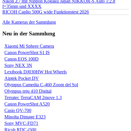
Nikon Z7 mit Nippon Kogaku Japan NIKKOR-S Auto 1:2.8
f=35mm und XXXX
RICOH Caplio 500G wide Funktionstest 2026
Alle Kameras der Sammlung
Neu in der Sammlung
Xiaomi Mi Sphere Camera
Canon PowerShot S1 IS
Canon EOS 100D
Sony NEX 3N
Lexibook DJ030HW Hot Wheels
Aiptek Pocket DV
Olympus Camedia C-460 Zoom del Sol
Olympus mju 410 Digital
Terratec TerraCAM 2move 1.3
Canon PowerShot A520
Casio QV-700
Minolta Dimage E323
Sony MVC-FD71
Ricoh RDC-i500