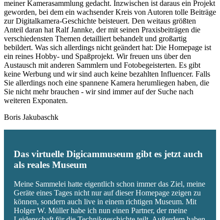
meiner Kamerasammlung gedacht. Inzwischen ist daraus ein Projekt
geworden, bei dem ein wachsender Kreis von Autoren tolle Beiträge
zur Digitalkamera-Geschichte beisteuert. Den weitaus größten
Anteil daran hat Ralf Jannke, der mit seinen Praxisbeiträgen die
verschiedensten Themen detailliert behandelt und großartig
bebildert. Was sich allerdings nicht geändert hat: Die Homepage ist
ein reines Hobby- und Spaßprojekt. Wir freuen uns über den
Austausch mit anderen Sammlern und Fotobegeisterten. Es gibt
keine Werbung und wir sind auch keine bezahlten Influencer. Falls
Sie allerdings noch eine spannene Kamera herumliegen haben, die
Sie nicht mehr brauchen - wir sind immer auf der Suche nach
weiteren Exponaten.
Boris Jakubaschk
Das virtuelle Digicammuseum gibt es jetzt auch
als reales Museum
Meine Sammelei hatte eigentlich schon immer das Ziel, meine
Geräte eines Tages nicht nur auf dieser Homepage zeigen zu
können, sondern auch live in einem richtigen Museum. Mit
Holger W. Müller habe ich nun einen Partner, der meine
Leidenschaft für die Technikgeschichte teilt. Außerdem haben