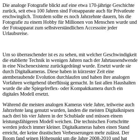
Die analoge Fotografie blickt auf eine etwa 170-jährige Geschichte
zurück, seit etwa 100 Jahren sind Fotoapparate auch für Privatleute
erschwinglich. Trotzdem sollte es noch Jahrzehnte dauern, bis die
Fotografie zu einem Hobby für Millionen von Menschen wurde und
der Fotoapparat zum selbstverständlichen Accessoire jeder
Urlaubsreise.
Um so überraschender ist es zu sehen, mit welcher Geschwindigkeit
die etablierte Technik in wenigen Jahren nach der Jahrtausendwende
in eine Nischenexistenz zurückgedrängt wurde. Ersetzt wurde sie
durch Digitalkameras. Diese haben in kürzester Zeit eine
atemberaubende Evolution durchlaufen und haben ihre analogen
Vorfahren weitgehend überflüssig gemacht. In fast allen Haushalten
wurde die alte Spiegelreflex- oder Kompaktkamera durch ein
digitales Modell ersetzt.
Während die meisten analogen Kameras viele Jahre, teilweise auch
Jahrzehnte lang genutzt wurden, landen die meisten Digitalknipsen
nach drei bis vier Jahren in der Schublade und müssen einem
leistungsfähigeren Modell weichen. Die technischen Fortschritte
werden jedoch immer kleiner. Digitalkameras haben einen Stand
erreicht, der keine drastischen Verbesserungen mehr zulässt. Der
Boom fand seinen Höhepunkt um die Jahre 2008-2010 und hat