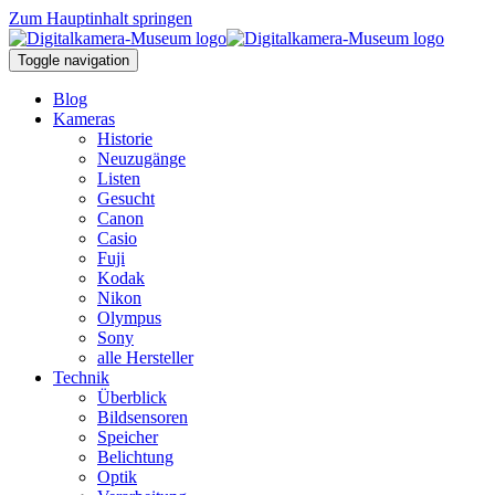
Zum Hauptinhalt springen
Toggle navigation
Blog
Kameras
Historie
Neuzugänge
Listen
Gesucht
Canon
Casio
Fuji
Kodak
Nikon
Olympus
Sony
alle Hersteller
Technik
Überblick
Bildsensoren
Speicher
Belichtung
Optik