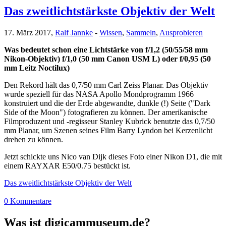
Das zweitlichtstärkste Objektiv der Welt
17. März 2017,
Ralf Jannke
-
Wissen
,
Sammeln
,
Ausprobieren
Was bedeutet schon eine Lichtstärke von f/1,2 (50/55/58 mm
Nikon-Objektiv) f/1,0 (50 mm Canon USM L) oder f/0,95 (50
mm Leitz Noctilux)
Den Rekord hält das 0,7/50 mm Carl Zeiss Planar. Das Objektiv
wurde speziell für das NASA Apollo Mondprogramm 1966
konstruiert und die der Erde abgewandte, dunkle (!) Seite ("Dark
Side of the Moon") fotografieren zu können. Der amerikanische
Filmproduzent und -regisseur Stanley Kubrick benutzte das 0,7/50
mm Planar, um Szenen seines Film Barry Lyndon bei Kerzenlicht
drehen zu können.
Jetzt schickte uns Nico van Dijk dieses Foto einer Nikon D1, die mit
einem RAYXAR E50/0.75 bestückt ist.
Das zweitlichtstärkste Objektiv der Welt
0 Kommentare
Was ist digicammuseum.de?