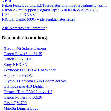
VR II
Nikon Fujix E2S und E2N Reparatur und Inbetriebnahme C. Zahn
Nikon Z7 mit Nippon Kogaku Japan NIKKOR-S Auto 1:2.8
f=35mm und XXXX
RICOH Caplio 500G wide Funktionstest 2026
Alle Kameras der Sammlung
Neu in der Sammlung
Xiaomi Mi Sphere Camera
Canon PowerShot S1 IS
Canon EOS 100D
Sony NEX 3N
Lexibook DJ030HW Hot Wheels
Aiptek Pocket DV
Olympus Camedia C-460 Zoom del Sol
Olympus mju 410 Digital
Terratec TerraCAM 2move 1.3
Canon PowerShot A520
Casio QV-700
Minolta Dimage E323