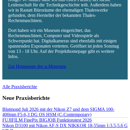
Leidenschaft für die Technikgeschichte teilt. Außerdem haben
wir in Rastatt Büroräume der ehemaligen Thaleswerke
gefunden, dem Hersteller der bekannten Thales-
Rechenmaschinen.
Dort haben wir ein Museum eingerichtet, das
Rechenmaschinen, Computer und Videospiele als
Schwerpunkt hat. Digitalkameras sind ebenfalls mit einigen
spannenden Exponaten vertreten. Geöffnet ist jeden Sonntag
von 13 - 18 Uhr. Auf der Projekthomepage gibt es weitere
Infos.
Zur Homepage des µ-Museums
Alle Praxisberichte
Neue Praxisberichte
Blutmond Juli 2026 mit der Nikon Z7 und dem SIGMA 100-
400mm F5-6,3 DG OS HSM (C-Contemporary)
FUJIFILM FinePix BIGJOB Funktionstest 2026
Nikon D3100 mit Nikon AF-S DX NIKKOR 18-55mm 1:3.5-5.6 G