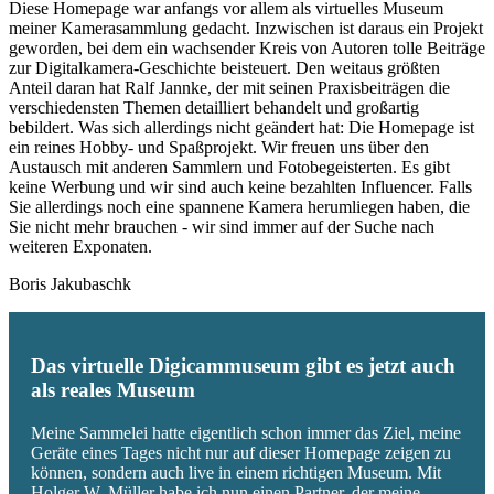
Diese Homepage war anfangs vor allem als virtuelles Museum
meiner Kamerasammlung gedacht. Inzwischen ist daraus ein Projekt
geworden, bei dem ein wachsender Kreis von Autoren tolle Beiträge
zur Digitalkamera-Geschichte beisteuert. Den weitaus größten
Anteil daran hat Ralf Jannke, der mit seinen Praxisbeiträgen die
verschiedensten Themen detailliert behandelt und großartig
bebildert. Was sich allerdings nicht geändert hat: Die Homepage ist
ein reines Hobby- und Spaßprojekt. Wir freuen uns über den
Austausch mit anderen Sammlern und Fotobegeisterten. Es gibt
keine Werbung und wir sind auch keine bezahlten Influencer. Falls
Sie allerdings noch eine spannene Kamera herumliegen haben, die
Sie nicht mehr brauchen - wir sind immer auf der Suche nach
weiteren Exponaten.
Boris Jakubaschk
Das virtuelle Digicammuseum gibt es jetzt auch
als reales Museum
Meine Sammelei hatte eigentlich schon immer das Ziel, meine
Geräte eines Tages nicht nur auf dieser Homepage zeigen zu
können, sondern auch live in einem richtigen Museum. Mit
Holger W. Müller habe ich nun einen Partner, der meine