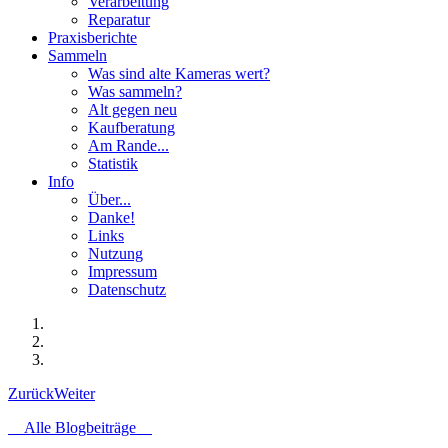
Verarbeitung
Reparatur
Praxisberichte
Sammeln
Was sind alte Kameras wert?
Was sammeln?
Alt gegen neu
Kaufberatung
Am Rande...
Statistik
Info
Über...
Danke!
Links
Nutzung
Impressum
Datenschutz
Zurück
Weiter
Alle Blogbeiträge