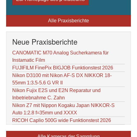
Alle Praxisberichte
Neue Praxisberichte
CANOMATIC M70 Analog Sucherkamera für
Instamatic Film
FUJIFILM FinePix BIGJOB Funktionstest 2026
Nikon D3100 mit Nikon AF-S DX NIKKOR 18-
55mm 1:3.5-5.6 G VR II
Nikon Fujix E2S und E2N Reparatur und
Inbetriebnahme C. Zahn
Nikon Z7 mit Nippon Kogaku Japan NIKKOR-S
Auto 1:2.8 f=35mm und XXXX
RICOH Caplio 500G wide Funktionstest 2026
Alle Kameras der Sammlung