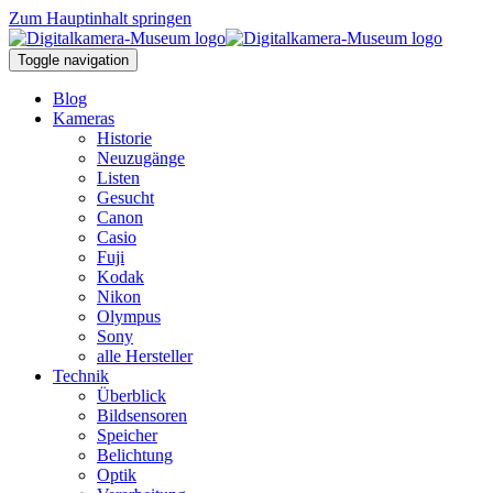
Zum Hauptinhalt springen
Toggle navigation
Blog
Kameras
Historie
Neuzugänge
Listen
Gesucht
Canon
Casio
Fuji
Kodak
Nikon
Olympus
Sony
alle Hersteller
Technik
Überblick
Bildsensoren
Speicher
Belichtung
Optik