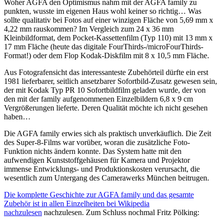
Woher AGFA den Optimismus nahm mit der AGFA family zu
punkten, wusste im eigenen Haus wohl keiner so richtig… Was
sollte qualitativ bei Fotos auf einer winzigen Fläche von 5,69 mm x
4,22 mm rauskommen? Im Vergleich zum 24 x 36 mm
Kleinbildformat, dem Pocket-Kassettenfilm (Typ 110) mit 13 mm x
17 mm Fläche (heute das digitale FourThirds-/microFourThirds-
Format!) oder dem Flop Kodak-Diskfilm mit 8 x 10,5 mm Fläche.
Aus Fotografensicht das interessanteste Zubehörteil dürfte ein erst
1981 lieferbarer, seitlich ansetzbarer Sofortbild-Zusatz gewesen sein,
der mit Kodak Typ PR 10 Sofortbildfilm geladen wurde, der von
den mit der family aufgenommenen Einzelbildern 6,8 x 9 cm
Vergrößerungen lieferte. Deren Qualität möchte ich nicht gesehen
haben…
Die AGFA family erwies sich als praktisch unverkäuflich. Die Zeit
des Super-8-Films war vorüber, woran die zusätzliche Foto-
Funktion nichts ändern konnte. Das System hatte mit den
aufwendigen Kunststoffgehäusen für Kamera und Projektor
immense Entwicklungs- und Produktionskosten verursacht, die
wesentlich zum Untergang des Camerawerks München beitrugen.
Die komplette Geschichte zur AGFA family und das gesamte
Zubehör ist in allen Einzelheiten bei Wikipedia
nachzulesen
nachzulesen. Zum Schluss nochmal Fritz Pölking: