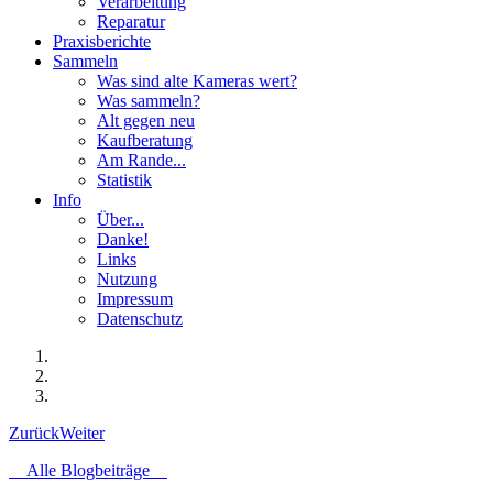
Verarbeitung
Reparatur
Praxisberichte
Sammeln
Was sind alte Kameras wert?
Was sammeln?
Alt gegen neu
Kaufberatung
Am Rande...
Statistik
Info
Über...
Danke!
Links
Nutzung
Impressum
Datenschutz
Zurück
Weiter
Alle Blogbeiträge