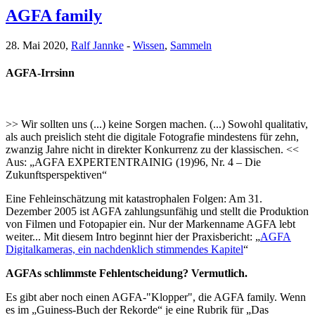
AGFA family
28. Mai 2020,
Ralf Jannke
-
Wissen
,
Sammeln
AGFA-Irrsinn
>> Wir sollten uns (...) keine Sorgen machen. (...) Sowohl qualitativ,
als auch preislich steht die digitale Fotografie mindestens für zehn,
zwanzig Jahre nicht in direkter Konkurrenz zu der klassischen. <<
Aus: „AGFA EXPERTENTRAINIG (19)96, Nr. 4 – Die
Zukunftsperspektiven“
Eine Fehleinschätzung mit katastrophalen Folgen: Am 31.
Dezember 2005 ist AGFA zahlungsunfähig und stellt die Produktion
von Filmen und Fotopapier ein. Nur der Markenname AGFA lebt
weiter... Mit diesem Intro beginnt hier der Praxisbericht: „
AGFA
Digitalkameras, ein nachdenklich stimmendes Kapitel
“
AGFAs schlimmste Fehlentscheidung? Vermutlich.
Es gibt aber noch einen AGFA-"Klopper", die AGFA family. Wenn
es im „Guiness-Buch der Rekorde“ je eine Rubrik für „Das