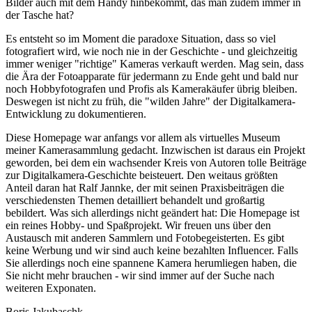
Bilder auch mit dem Handy hinbekommt, das man zudem immer in
der Tasche hat?
Es entsteht so im Moment die paradoxe Situation, dass so viel
fotografiert wird, wie noch nie in der Geschichte - und gleichzeitig
immer weniger "richtige" Kameras verkauft werden. Mag sein, dass
die Ära der Fotoapparate für jedermann zu Ende geht und bald nur
noch Hobbyfotografen und Profis als Kamerakäufer übrig bleiben.
Deswegen ist nicht zu früh, die "wilden Jahre" der Digitalkamera-
Entwicklung zu dokumentieren.
Diese Homepage war anfangs vor allem als virtuelles Museum
meiner Kamerasammlung gedacht. Inzwischen ist daraus ein Projekt
geworden, bei dem ein wachsender Kreis von Autoren tolle Beiträge
zur Digitalkamera-Geschichte beisteuert. Den weitaus größten
Anteil daran hat Ralf Jannke, der mit seinen Praxisbeiträgen die
verschiedensten Themen detailliert behandelt und großartig
bebildert. Was sich allerdings nicht geändert hat: Die Homepage ist
ein reines Hobby- und Spaßprojekt. Wir freuen uns über den
Austausch mit anderen Sammlern und Fotobegeisterten. Es gibt
keine Werbung und wir sind auch keine bezahlten Influencer. Falls
Sie allerdings noch eine spannene Kamera herumliegen haben, die
Sie nicht mehr brauchen - wir sind immer auf der Suche nach
weiteren Exponaten.
Boris Jakubaschk