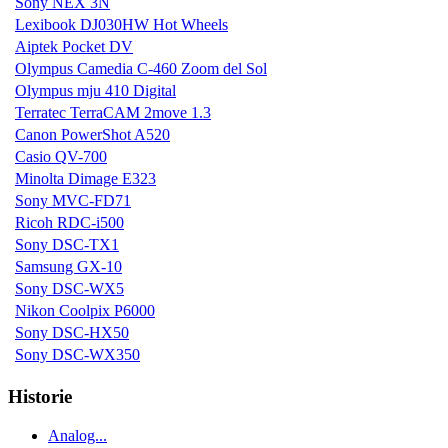
Sony NEX 3N
Lexibook DJ030HW Hot Wheels
Aiptek Pocket DV
Olympus Camedia C-460 Zoom del Sol
Olympus mju 410 Digital
Terratec TerraCAM 2move 1.3
Canon PowerShot A520
Casio QV-700
Minolta Dimage E323
Sony MVC-FD71
Ricoh RDC-i500
Sony DSC-TX1
Samsung GX-10
Sony DSC-WX5
Nikon Coolpix P6000
Sony DSC-HX50
Sony DSC-WX350
Historie
Analog...