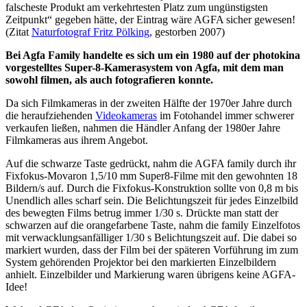
falscheste Produkt am verkehrtesten Platz zum ungünstigsten
Zeitpunkt“ gegeben hätte, der Eintrag wäre AGFA sicher gewesen!
(Zitat
Naturfotograf Fritz Pölking
, gestorben 2007)
Bei Agfa Family handelte es sich um ein 1980 auf der photokina
vorgestelltes Super-8-Kamerasystem von Agfa, mit dem man
sowohl filmen, als auch fotografieren konnte.
Da sich Filmkameras in der zweiten Hälfte der 1970er Jahre durch
die heraufziehenden
Videokameras
im Fotohandel immer schwerer
verkaufen ließen, nahmen die Händler Anfang der 1980er Jahre
Filmkameras aus ihrem Angebot.
Auf die schwarze Taste gedrückt, nahm die AGFA family durch ihr
Fixfokus-Movaron 1,5/10 mm Super8-Filme mit den gewohnten 18
Bildern/s auf. Durch die Fixfokus-Konstruktion sollte von 0,8 m bis
Unendlich alles scharf sein. Die Belichtungszeit für jedes Einzelbild
des bewegten Films betrug immer 1/30 s. Drückte man statt der
schwarzen auf die orangefarbene Taste, nahm die family Einzelfotos
mit verwacklungsanfälliger 1/30 s Belichtungszeit auf. Die dabei so
markiert wurden, dass der Film bei der späteren Vorführung im zum
System gehörenden Projektor bei den markierten Einzelbildern
anhielt. Einzelbilder und Markierung waren übrigens keine AGFA-
Idee!