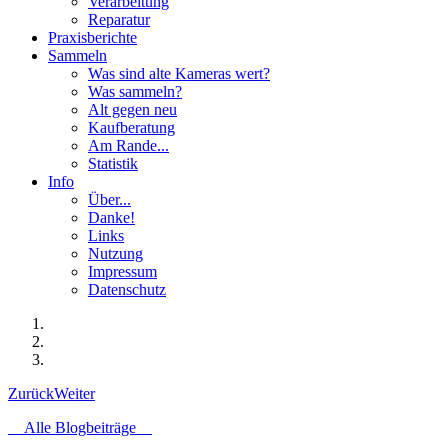
Verarbeitung
Reparatur
Praxisberichte
Sammeln
Was sind alte Kameras wert?
Was sammeln?
Alt gegen neu
Kaufberatung
Am Rande...
Statistik
Info
Über...
Danke!
Links
Nutzung
Impressum
Datenschutz
Zurück
Weiter
Alle Blogbeiträge