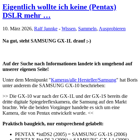
Eigentlich wollte ich keine (Pentax)
DSLR mehr …
10. März 2026,
Ralf Jannke
-
Wissen
,
Sammeln
,
Ausprobieren
Na gut, steht SAMSUNG GX-1L drauf ;-)
Auf der Suche nach Informationen landete ich umgehend auf
unserer eigenen Seite!
Unter dem Menüpunkt "
Kameras/alle Hersteller/Samsung
" hat Boris
unter anderem die SAMSUNG GX-10 beschrieben:
>> Die GX-10 war nach der GX-1L und der GX-1S bereits die
dritte digitale Spiegelreflexkamera, die Samsung auf den Markt
brachte. Wie die beiden Vorgänger handelte es sich um eine
Kamera, die von Pentax entwickelt wurde. <<
Praktisch baugleich, nur entsprechend gelabelt:
PENTAX *istDS2 (2005) = SAMSUNG GX-1S (2006)
PENTAX *ist DL2 (2006) = SAMSUNG GX-L1 (2006)