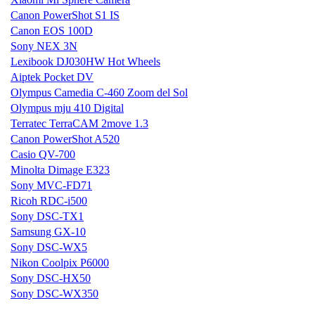
Canon PowerShot S1 IS
Canon EOS 100D
Sony NEX 3N
Lexibook DJ030HW Hot Wheels
Aiptek Pocket DV
Olympus Camedia C-460 Zoom del Sol
Olympus mju 410 Digital
Terratec TerraCAM 2move 1.3
Canon PowerShot A520
Casio QV-700
Minolta Dimage E323
Sony MVC-FD71
Ricoh RDC-i500
Sony DSC-TX1
Samsung GX-10
Sony DSC-WX5
Nikon Coolpix P6000
Sony DSC-HX50
Sony DSC-WX350