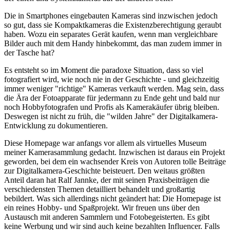
Die in Smartphones eingebauten Kameras sind inzwischen jedoch
so gut, dass sie Kompaktkameras die Existenzberechtigung geraubt
haben. Wozu ein separates Gerät kaufen, wenn man vergleichbare
Bilder auch mit dem Handy hinbekommt, das man zudem immer in
der Tasche hat?
Es entsteht so im Moment die paradoxe Situation, dass so viel
fotografiert wird, wie noch nie in der Geschichte - und gleichzeitig
immer weniger "richtige" Kameras verkauft werden. Mag sein, dass
die Ära der Fotoapparate für jedermann zu Ende geht und bald nur
noch Hobbyfotografen und Profis als Kamerakäufer übrig bleiben.
Deswegen ist nicht zu früh, die "wilden Jahre" der Digitalkamera-
Entwicklung zu dokumentieren.
Diese Homepage war anfangs vor allem als virtuelles Museum
meiner Kamerasammlung gedacht. Inzwischen ist daraus ein Projekt
geworden, bei dem ein wachsender Kreis von Autoren tolle Beiträge
zur Digitalkamera-Geschichte beisteuert. Den weitaus größten
Anteil daran hat Ralf Jannke, der mit seinen Praxisbeiträgen die
verschiedensten Themen detailliert behandelt und großartig
bebildert. Was sich allerdings nicht geändert hat: Die Homepage ist
ein reines Hobby- und Spaßprojekt. Wir freuen uns über den
Austausch mit anderen Sammlern und Fotobegeisterten. Es gibt
keine Werbung und wir sind auch keine bezahlten Influencer. Falls