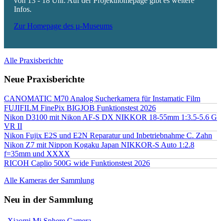
von 13 - 18 Uhr. Auf der Projekthomepage gibt es weitere
Infos.
Zur Homepage des µ-Museums
Alle Praxisberichte
Neue Praxisberichte
CANOMATIC M70 Analog Sucherkamera für Instamatic Film
FUJIFILM FinePix BIGJOB Funktionstest 2026
Nikon D3100 mit Nikon AF-S DX NIKKOR 18-55mm 1:3.5-5.6 G
VR II
Nikon Fujix E2S und E2N Reparatur und Inbetriebnahme C. Zahn
Nikon Z7 mit Nippon Kogaku Japan NIKKOR-S Auto 1:2.8
f=35mm und XXXX
RICOH Caplio 500G wide Funktionstest 2026
Alle Kameras der Sammlung
Neu in der Sammlung
Xiaomi Mi Sphere Camera