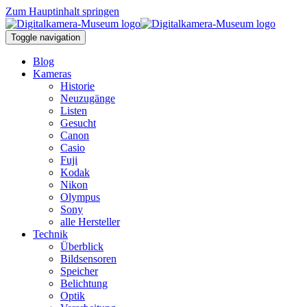
Zum Hauptinhalt springen
Toggle navigation
Blog
Kameras
Historie
Neuzugänge
Listen
Gesucht
Canon
Casio
Fuji
Kodak
Nikon
Olympus
Sony
alle Hersteller
Technik
Überblick
Bildsensoren
Speicher
Belichtung
Optik