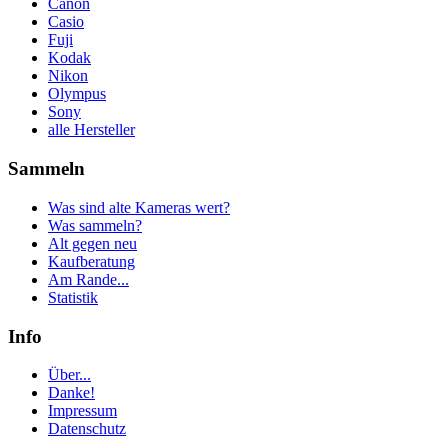
Canon
Casio
Fuji
Kodak
Nikon
Olympus
Sony
alle Hersteller
Sammeln
Was sind alte Kameras wert?
Was sammeln?
Alt gegen neu
Kaufberatung
Am Rande...
Statistik
Info
Über...
Danke!
Impressum
Datenschutz