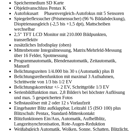
Speichermedium SD Karte
Objektivanschluss Pentax K
Autofokusart Phasenvergleich-Autofokus mit 5 Sensoren
Spiegelreflexsucher (Prismensucher) (96 % Bildabdeckung),
Dioptrienausgleich (-2,5 bis +1,5 dpt), Mattscheiben
wechselbar
2,5" TFT LCD Monitor mit 210.000 Bildpunkten,
transreflektiv
zusätzliches Infodisplay (oben)
Mittenbetonte Integralmessung, Matrix/Mehrfeld-Messung
über 16 Felder, Spotmessung
Programmautomatik, Blendenautomatik, Zeitautomatik,
Manuell
Belichtungszeiten 1/4.000 bis 30 s (Automatik) plus B
Belichtungsreihenfunktion mit maximal 3 Aufnahmen,
Schrittweite von 1/3 bis 1/2 EV
Belichtungskorrektur +/- 2 EV, Schrittgröße 1/3 EV
Serienbildfunktion max. 2,8 Bilder/s bei höchster Auflösung
und max. 5 gespeicherten Fotos
Selbstauslöser mit 2 oder 12 s Vorlaufzeit
Eingebauter Blitz aufklappbar, Leitzahl 15 (ISO 100) plus
Blitzschuh: Pentax, Standard-Mittenkontakt
Blitzfunktionen Ein/Aus, Automatik, Aufhellblitz,
Langzeitsynchronisation, Rote-Augen-Reduktion
Weißabgleich Automatik, Wolken, Sonne, Schatten, Blitzlicht,