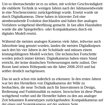
Um so überraschender ist es zu sehen, mit welcher Geschwindigkeit
die etablierte Technik in wenigen Jahren nach der Jahrtausendwende
in eine Nischenexistenz zurückgedrängt wurde. Ersetzt wurde sie
durch Digitalkameras. Diese haben in kürzester Zeit eine
atemberaubende Evolution durchlaufen und haben ihre analogen
Vorfahren weitgehend überflüssig gemacht. In fast allen Haushalten
wurde die alte Spiegelreflex- oder Kompaktkamera durch ein
digitales Modell ersetzt.
Während die meisten analogen Kameras viele Jahre, teilweise auch
Jahrzehnte lang genutzt wurden, landen die meisten Digitalknipsen
nach drei bis vier Jahren in der Schublade und müssen einem
leistungsfähigeren Modell weichen. Die technischen Fortschritte
werden jedoch immer kleiner. Digitalkameras haben einen Stand
erreicht, der keine drastischen Verbesserungen mehr zulässt. Der
Boom fand seinen Höhepunkt um die Jahre 2008-2010 und hat
seither deutlich nachgelassen.
Das ist auch schon rein äußerlich zu erkennen: In den ersten Jahren
war bei den Herstellern von Digitalkameras der Wille zu
beobachten, die neue Technik auch für Innovationen in Design,
Bedienung und Funktionalität zu nutzen. Inzwischen ist diese Phase
weitgehend vorbei und die Hersteller haben zu den aus analoger
Zeit bekannten Kameratypen zurückgefunden: Kompaktkameras auf
der einen und Systemkameras auf der anderen Seite.