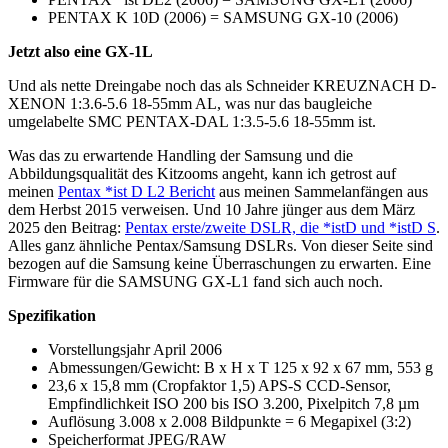
PENTAX K 10D (2006) = SAMSUNG GX-10 (2006)
Jetzt also eine GX-1L
Und als nette Dreingabe noch das als Schneider KREUZNACH D-
XENON 1:3.6-5.6 18-55mm AL, was nur das baugleiche
umgelabelte SMC PENTAX-DAL 1:3.5-5.6 18-55mm ist.
Was das zu erwartende Handling der Samsung und die
Abbildungsqualität des Kitzooms angeht, kann ich getrost auf
meinen
Pentax *ist D L2 Bericht
aus meinen Sammelanfängen aus
dem Herbst 2015 verweisen. Und 10 Jahre jünger aus dem März
2025 den Beitrag:
Pentax erste/zweite DSLR, die *istD und *istD S
.
Alles ganz ähnliche Pentax/Samsung DSLRs. Von dieser Seite sind
bezogen auf die Samsung keine Überraschungen zu erwarten. Eine
Firmware für die SAMSUNG GX-L1 fand sich auch noch.
Spezifikation
Vorstellungsjahr April 2006
Abmessungen/Gewicht: B x H x T 125 x 92 x 67 mm, 553 g
23,6 x 15,8 mm (Cropfaktor 1,5) APS-S CCD-Sensor,
Empfindlichkeit ISO 200 bis ISO 3.200, Pixelpitch 7,8 µm
Auflösung 3.008 x 2.008 Bildpunkte = 6 Megapixel (3:2)
Speicherformat JPEG/RAW