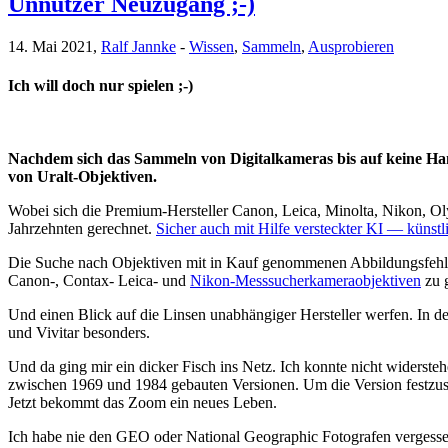
Unnützer Neuzugang ;-)
14. Mai 2021,
Ralf Jannke
-
Wissen
,
Sammeln
,
Ausprobieren
Ich will doch nur spielen ;-)
Nachdem sich das Sammeln von Digitalkameras bis auf keine Han
von Uralt-Objektiven.
Wobei sich die Premium-Hersteller Canon, Leica, Minolta, Nikon, Ol
Jahrzehnten gerechnet.
Sicher auch mit Hilfe versteckter KI — künstl
Die Suche nach Objektiven mit in Kauf genommenen Abbildungsfehlern
Canon-, Contax- Leica- und
Nikon-Messsucherkameraobjektiven
zu g
Und einen Blick auf die Linsen unabhängiger Hersteller werfen. In d
und Vivitar besonders.
Und da ging mir ein dicker Fisch ins Netz. Ich konnte nicht widers
zwischen 1969 und 1984 gebauten Versionen. Um die Version festzuste
Jetzt bekommt das Zoom ein neues Leben.
Ich habe nie den GEO oder National Geographic Fotografen vergessen,