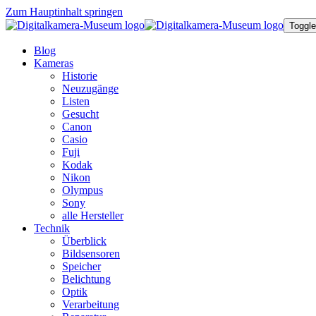
Zum Hauptinhalt springen
Toggle
Blog
Kameras
Historie
Neuzugänge
Listen
Gesucht
Canon
Casio
Fuji
Kodak
Nikon
Olympus
Sony
alle Hersteller
Technik
Überblick
Bildsensoren
Speicher
Belichtung
Optik
Verarbeitung