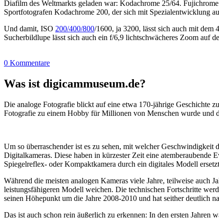
Diafilm des Weltmarkts geladen war: Kodachrome 25/64. Fujichrome 10
Sportfotografen Kodachrome 200, der sich mit Spezialentwicklung auf
Und damit, ISO
200/400/800
/1600, ja 3200, lässt sich auch mit dem
Sucherbildlupe lässt sich auch ein f/6,9 lichtschwächeres Zoom auf d
0 Kommentare
Was ist digicammuseum.de?
Die analoge Fotografie blickt auf eine etwa 170-jährige Geschichte zu
Fotografie zu einem Hobby für Millionen von Menschen wurde und der
Um so überraschender ist es zu sehen, mit welcher Geschwindigkeit d
Digitalkameras. Diese haben in kürzester Zeit eine atemberaubende E
Spiegelreflex- oder Kompaktkamera durch ein digitales Modell ersetzt
Während die meisten analogen Kameras viele Jahre, teilweise auch Ja
leistungsfähigeren Modell weichen. Die technischen Fortschritte wer
seinen Höhepunkt um die Jahre 2008-2010 und hat seither deutlich n
Das ist auch schon rein äußerlich zu erkennen: In den ersten Jahren 