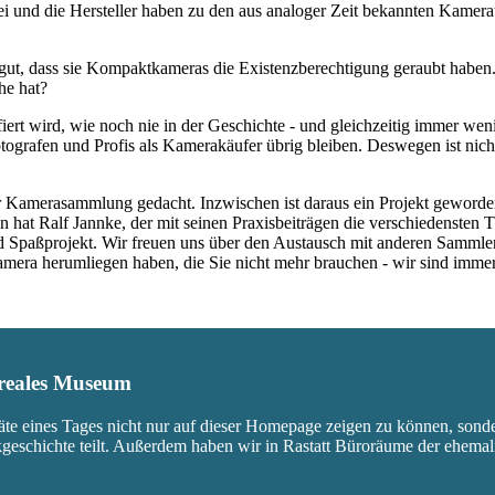
rbei und die Hersteller haben zu den aus analoger Zeit bekannten Kam
ut, dass sie Kompaktkameras die Existenzberechtigung geraubt haben.
he hat?
fiert wird, wie noch nie in der Geschichte - und gleichzeitig immer we
ografen und Profis als Kamerakäufer übrig bleiben. Deswegen ist nicht
 Kamerasammlung gedacht. Inzwischen ist daraus ein Projekt geworden,
 hat Ralf Jannke, der mit seinen Praxisbeiträgen die verschiedensten T
nd Spaßprojekt. Wir freuen uns über den Austausch mit anderen Sammle
 Kamera herumliegen haben, die Sie nicht mehr brauchen - wir sind imm
s reales Museum
äte eines Tages nicht nur auf dieser Homepage zeigen zu können, sond
ikgeschichte teilt. Außerdem haben wir in Rastatt Büroräume der ehem