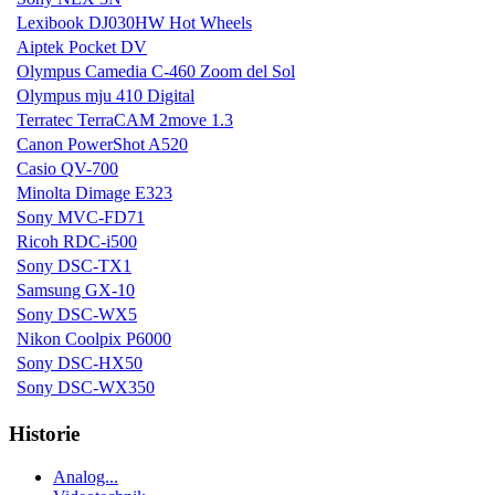
Lexibook DJ030HW Hot Wheels
Aiptek Pocket DV
Olympus Camedia C-460 Zoom del Sol
Olympus mju 410 Digital
Terratec TerraCAM 2move 1.3
Canon PowerShot A520
Casio QV-700
Minolta Dimage E323
Sony MVC-FD71
Ricoh RDC-i500
Sony DSC-TX1
Samsung GX-10
Sony DSC-WX5
Nikon Coolpix P6000
Sony DSC-HX50
Sony DSC-WX350
Historie
Analog...