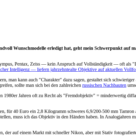
dvoll Wunschmodelle erledigt hat, geht mein Schwerpunkt auf maß
ympus, Pentax, Zeiss — kein Anspruch auf Vollständigkeit — oft als "
icher Intelligenz — liefern jahrzehntealte Objektive auf aktuellen Voll
, man kann auch "Charakter" dazu sagen, gestaltet sich schwieriger a
reifen, sollte man sich bei den zahlreichen
russischen Nachbauten
ums
en 1980er Jahren oft zu Recht als "Fremdobjektiv" = minderwertig diff
tehen, für 40 Euro ein 2,8 Kilogramm schweres 6,9/200-500 mm Tamron 
llen, muss ich das Objektiv in den Händen haben. In Analogjahren mit 
 der auf einem Markt mit schneller Nikon, aber mit Stativ fotografier