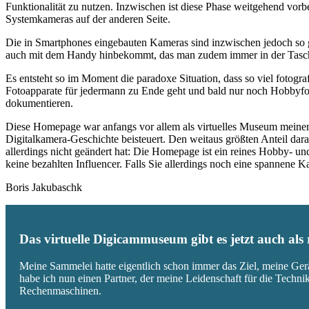
Funktionalität zu nutzen. Inzwischen ist diese Phase weitgehend vo
Systemkameras auf der anderen Seite.
Die in Smartphones eingebauten Kameras sind inzwischen jedoch so g
auch mit dem Handy hinbekommt, das man zudem immer in der Tasc
Es entsteht so im Moment die paradoxe Situation, dass so viel fotogra
Fotoapparate für jedermann zu Ende geht und bald nur noch Hobbyfot
dokumentieren.
Diese Homepage war anfangs vor allem als virtuelles Museum meiner
Digitalkamera-Geschichte beisteuert. Den weitaus größten Anteil daran
allerdings nicht geändert hat: Die Homepage ist ein reines Hobby- u
keine bezahlten Influencer. Falls Sie allerdings noch eine spannene
Boris Jakubaschk
Das virtuelle Digicammuseum gibt es jetzt auch al
Meine Sammelei hatte eigentlich schon immer das Ziel, meine Ger
habe ich nun einen Partner, der meine Leidenschaft für die Techn
Rechenmaschinen.