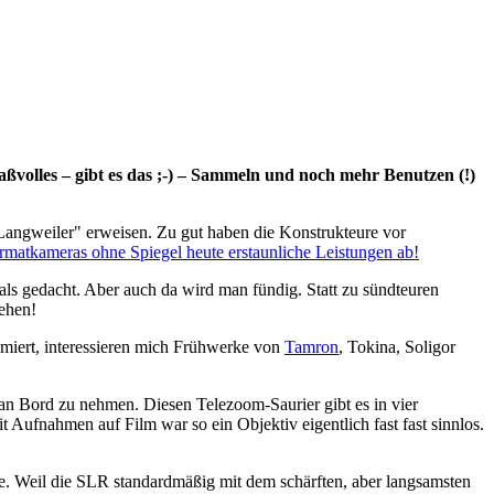
volles – gibt es das ;-) – Sammeln und noch mehr Benutzen (!)
Langweiler" erweisen. Zu gut haben die Konstrukteure vor
formatkameras ohne Spiegel heute erstaunliche Leistungen ab!
ls gedacht. Aber auch da wird man fündig. Statt zu sündteuren
ehen!
amiert, interessieren mich Frühwerke von
Tamron
, Tokina, Soligor
an Bord zu nehmen. Diesen Telezoom-Saurier gibt es in vier
Aufnahmen auf Film war so ein Objektiv eigentlich fast fast sinnlos.
te. Weil die SLR standardmäßig mit dem schärften, aber langsamsten