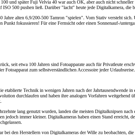
0 und später Fuji Velvia 40 war auch OK, aber auch nicht schneller u
 ISO 500 pushen ließ. Darüber "lacht" heute jede Digitalkamera, die 
 40 Jahre alten 6,9/200-500 Tamron "spielen". Vom Stativ versteht si
en Punkt fokussieren! Für eine Fernsicht oder einen Sonnenauf-/unterg
rück, seit etwa 100 Jahren sind Fotoapparate auch für Privatleute ersch
 Fotoapparat zum selbstverständlichen Accessoire jeder Urlaubsreise.
ie etablierte Technik in wenigen Jahren nach der Jahrtausendwende in
volution durchlaufen und haben ihre analogen Vorfahren weitgehend übe
.
hrzehnte lang genutzt wurden, landen die meisten Digitalknipsen nach 
den jedoch immer kleiner. Digitalkameras haben einen Stand erreicht, 
achgelassen.
war bei den Herstellern von Digitalkameras der Wille zu beobachten, d