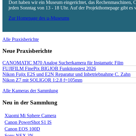
Dort haben wir ein Museum eingerichtet, das Rechenmaschinen, Co
jeden Sonntag von 13 - 18 Uhr. Auf der Projekthomepage gibt es w
Zur Homepage des µ-Museums
Alle Praxisberichte
Neue Praxisberichte
CANOMATIC M70 Analog Sucherkamera für Instamatic Film
FUJIFILM FinePix BIGJOB Funktionstest 2026
Nikon Fujix E2S und E2N Reparatur und Inbetriebnahme C. Zahn
Nikon Z7 mit SOLIGOR 1:2.8 f=105mm
Alle Kameras der Sammlung
Neu in der Sammlung
Xiaomi Mi Sphere Camera
Canon PowerShot S1 IS
Canon EOS 100D
Sony NEX 3N