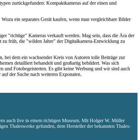
eratypen zurückgefunden: Kompaktkameras auf der einen und
 Wozu ein separates Gerät kaufen, wenn man vergleichbare Bilder
niger "richtige" Kameras verkauft werden. Mag sein, dass die Ära der
 zu früh, die "wilden Jahre" der Digitalkamera-Entwicklung zu
 bei dem ein wachsender Kreis von Autoren tolle Beiträge zur
hemen detailliert behandelt und großartig bebildert. Was sich
rn und Fotobegeisterten. Es gibt keine Werbung und wir sind auch
er auf der Suche nach weiteren Exponaten.
ern auch live in einem richtigen Museum. Mit Holger W. Müller
aligen Thaleswerke gefunden, dem Hersteller der bekannten Thales-