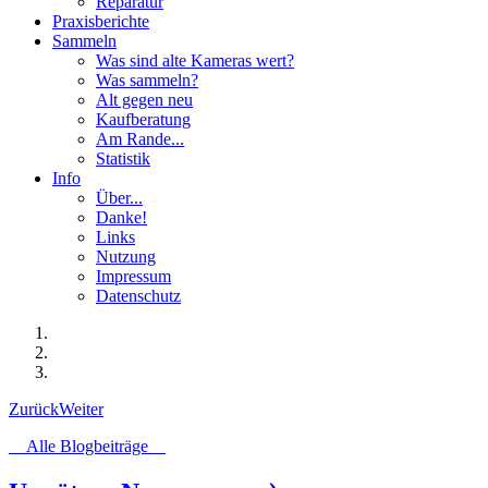
Reparatur
Praxisberichte
Sammeln
Was sind alte Kameras wert?
Was sammeln?
Alt gegen neu
Kaufberatung
Am Rande...
Statistik
Info
Über...
Danke!
Links
Nutzung
Impressum
Datenschutz
Zurück
Weiter
Alle Blogbeiträge