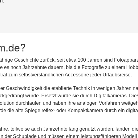
n.
m.de?
jährige Geschichte zurück, seit etwa 100 Jahren sind Fotoappar
lte es noch Jahrzehnte dauern, bis die Fotografie zu einem Hobb
at zum selbstverständlichen Accessoire jeder Urlaubsreise.
er Geschwindigkeit die etablierte Technik in wenigen Jahren n
kgedrängt wurde. Ersetzt wurde sie durch Digitalkameras. Die
olution durchlaufen und haben ihre analogen Vorfahren weitge
rde die alte Spiegelreflex- oder Kompaktkamera durch ein digita
re, teilweise auch Jahrzehnte lang genutzt wurden, landen di
n in der Schublade und müssen einem leistungsfähigeren Modell