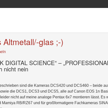
s Altmetall/-glas ;-)
eln
ODAK DIGITAL SCIENCE“ – „PROFESSIONA
nicht nein
n beschrieben sind die Kameras DCS420 und DCS460 – beide au
 sowie die DCS1, DCS3 und DCS5, alle auf Canon EOS 1n Basi
eider nicht auf meine analoge Pentax 6x7 montieren lässt. Es 
 und Mamiya RB/RZ67 und für großformatigere Fachkameras SIN