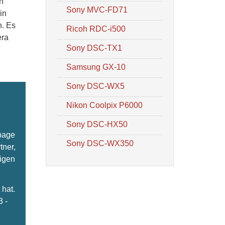
n
Sony MVC-FD71
in
n. Es
Ricoh RDC-i500
era
Sony DSC-TX1
Samsung GX-10
Sony DSC-WX5
Nikon Coolpix P6000
Sony DSC-HX50
epage
Sony DSC-WX350
tner,
ligen
hat.
3 -