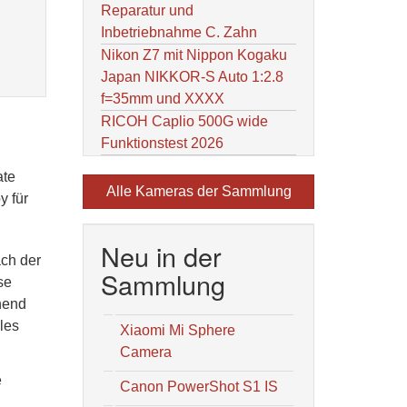
Reparatur und
Inbetriebnahme C. Zahn
Nikon Z7 mit Nippon Kogaku
Japan NIKKOR-S Auto 1:2.8
f=35mm und XXXX
RICOH Caplio 500G wide
Funktionstest 2026
ate
Alle Kameras der Sammlung
y für
Neu in der
ach der
Sammlung
se
hend
les
Xiaomi Mi Sphere
Camera
e
Canon PowerShot S1 IS