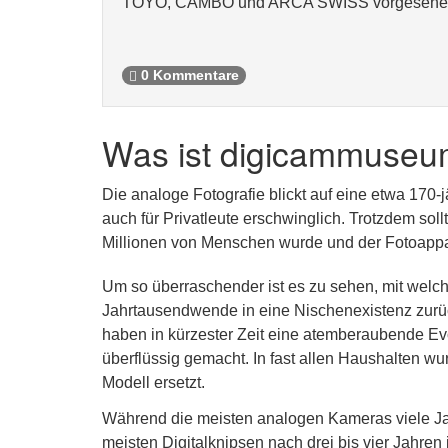
TOYO, CAMBO und ARCA SWISS vorgesehe
0 Kommentare
Was ist digicammuseu
Die analoge Fotografie blickt auf eine etwa 170-
auch für Privatleute erschwinglich. Trotzdem sol
Millionen von Menschen wurde und der Fotoappar
Um so überraschender ist es zu sehen, mit welch
Jahrtausendwende in eine Nischenexistenz zurüc
haben in kürzester Zeit eine atemberaubende Ev
überflüssig gemacht. In fast allen Haushalten wu
Modell ersetzt.
Während die meisten analogen Kameras viele Jah
meisten Digitalknipsen nach drei bis vier Jahre