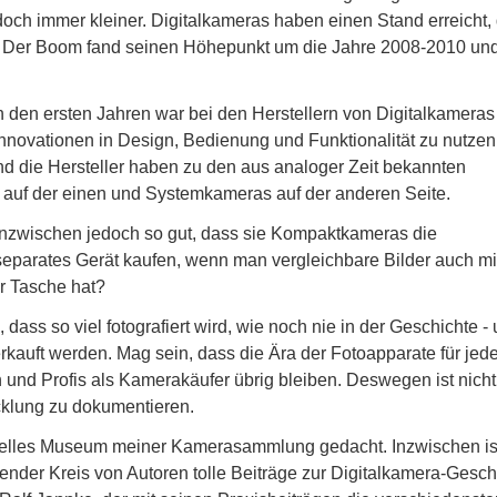
doch immer kleiner. Digitalkameras haben einen Stand erreicht,
. Der Boom fand seinen Höhepunkt um die Jahre 2008-2010 und
n den ersten Jahren war bei den Herstellern von Digitalkameras
Innovationen in Design, Bedienung und Funktionalität zu nutzen
nd die Hersteller haben zu den aus analoger Zeit bekannten
uf der einen und Systemkameras auf der anderen Seite.
nzwischen jedoch so gut, dass sie Kompaktkameras die
eparates Gerät kaufen, wenn man vergleichbare Bilder auch m
r Tasche hat?
dass so viel fotografiert wird, wie noch nie in der Geschichte -
erkauft werden. Mag sein, dass die Ära der Fotoapparate für je
und Profis als Kamerakäufer übrig bleiben. Deswegen ist nicht
icklung zu dokumentieren.
uelles Museum meiner Kamerasammlung gedacht. Inzwischen is
nder Kreis von Autoren tolle Beiträge zur Digitalkamera-Gesch