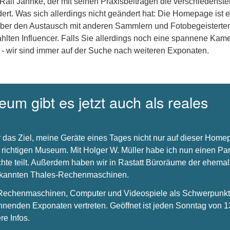
 Ralf Jannke, der mit seinen Praxisbeiträgen die verschiedenste
dert. Was sich allerdings nicht geändert hat: Die Homepage ist e
über den Austausch mit anderen Sammlern und Fotobegeisterte
hlten Influencer. Falls Sie allerdings noch eine spannene Kam
 - wir sind immer auf der Suche nach weiteren Exponaten.
um gibt es jetzt auch als reales
 das Ziel, meine Geräte eines Tages nicht nur auf dieser Hom
 richtigen Museum. Mit Holger W. Müller habe ich nun einen Par
chte teilt. Außerdem haben wir in Rastatt Büroräume der ehema
bekannten Thales-Rechenmaschinen.
s Rechenmaschinen, Computer und Videospiele als Schwerpunkt 
nnenden Exponaten vertreten. Geöffnet ist jeden Sonntag von 1
re Infos.