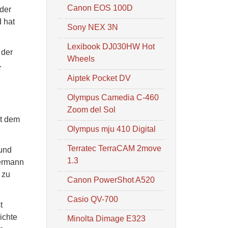
Canon EOS 100D
 der
 hat
Sony NEX 3N
Lexibook DJ030HW Hot
 der
Wheels
.
Aiptek Pocket DV
Olympus Camedia C-460
Zoom del Sol
it dem
Olympus mju 410 Digital
Terratec TerraCAM 2move
 und
1.3
dermann
 zu
Canon PowerShot A520
Casio QV-700
t
ichte
Minolta Dimage E323