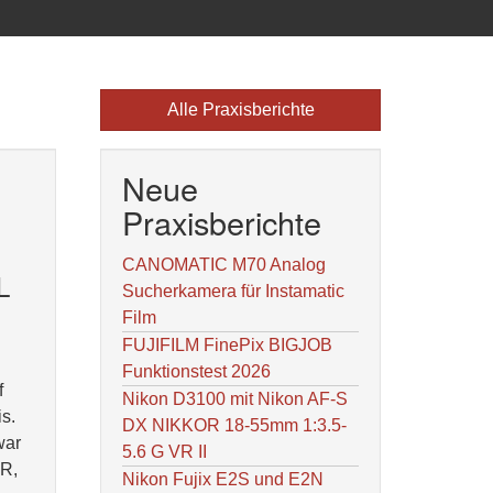
Alle Praxisberichte
Neue
Praxisberichte
CANOMATIC M70 Analog
L
Sucherkamera für Instamatic
Film
FUJIFILM FinePix BIGJOB
Funktionstest 2026
f
Nikon D3100 mit Nikon AF-S
s.
DX NIKKOR 18-55mm 1:3.5-
war
5.6 G VR II
AR,
Nikon Fujix E2S und E2N