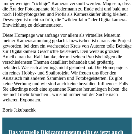
immer weniger "richtige" Kameras verkauft werden. Mag sein, dass
die Ära der Fotoapparate für jedermann zu Ende geht und bald nur
noch Hobbyfotografen und Profis als Kamerakäufer übrig bleiben.
Deswegen ist nicht zu früh, die "wilden Jahre" der Digitalkamera-
Entwicklung zu dokumentieren.
Diese Homepage war anfangs vor allem als virtuelles Museum
meiner Kamerasammlung gedacht. Inzwischen ist daraus ein Projekt
geworden, bei dem ein wachsender Kreis von Autoren tolle Beiträge
zur Digitalkamera-Geschichte beisteuert. Den weitaus größten
Anteil daran hat Ralf Jannke, der mit seinen Praxisbeiträgen die
verschiedensten Themen detailliert behandelt und großartig
bebildert. Was sich allerdings nicht geändert hat: Die Homepage ist
ein reines Hobby- und Spaßprojekt. Wir freuen uns über den
Austausch mit anderen Sammlern und Fotobegeisterten. Es gibt
keine Werbung und wir sind auch keine bezahlten Influencer. Falls
Sie allerdings noch eine spannene Kamera herumliegen haben, die
Sie nicht mehr brauchen - wir sind immer auf der Suche nach
weiteren Exponaten.
Boris Jakubaschk
Das virtuelle Digicammuseum gibt es jetzt auch