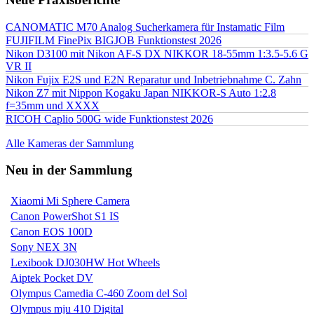
CANOMATIC M70 Analog Sucherkamera für Instamatic Film
FUJIFILM FinePix BIGJOB Funktionstest 2026
Nikon D3100 mit Nikon AF-S DX NIKKOR 18-55mm 1:3.5-5.6 G
VR II
Nikon Fujix E2S und E2N Reparatur und Inbetriebnahme C. Zahn
Nikon Z7 mit Nippon Kogaku Japan NIKKOR-S Auto 1:2.8
f=35mm und XXXX
RICOH Caplio 500G wide Funktionstest 2026
Alle Kameras der Sammlung
Neu in der Sammlung
Xiaomi Mi Sphere Camera
Canon PowerShot S1 IS
Canon EOS 100D
Sony NEX 3N
Lexibook DJ030HW Hot Wheels
Aiptek Pocket DV
Olympus Camedia C-460 Zoom del Sol
Olympus mju 410 Digital