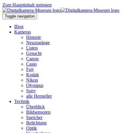
Zum Hauptinhalt springen
Toggle navigation
Blog
Kameras
Historie
Neuzugänge
Listen
Gesucht
Canon
Casio
Fuji
Kodak
Nikon
Olympus
Sony
alle Hersteller
Technik
Überblick
Bildsensoren
Speicher
Belichtung
Optik