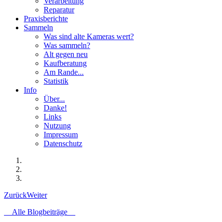
Verarbeitung
Reparatur
Praxisberichte
Sammeln
Was sind alte Kameras wert?
Was sammeln?
Alt gegen neu
Kaufberatung
Am Rande...
Statistik
Info
Über...
Danke!
Links
Nutzung
Impressum
Datenschutz
Zurück
Weiter
Alle Blogbeiträge