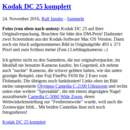
Kodak DC 25 komplett
24. November 2016,
Ralf Jannke
-
Sammeln
Fotos (von oben nach unten):
Kodak DC 25 auf ihrer
Originalverpackung. Beachten Sie bitte den DM-Preis! Dadrunter
zwei Screenshots aus der Kodak-Software Mac OS Version. Dann
noch ein frisch aufgenommenes Bild in Originalgröße 493 x 373
Pixel und zum Schluss meine (Fast-) Lieblingskameras ;-)
Ich gehöre nicht zu den Sammlern, die nur originalverpackte, im
Idealfall nie benutzte Kameras kaufen. Im Gegenteil, ich nehme
auch "nackte" Kameras, die schwer gelitten haben, wie das unten
gezeigte Beispiel, eine Fuji FinePix F650 für 2 Euro vom
Flohmarkt. Die übrigens noch funktioniert! Links oben im Bild
meine ramponierte
Olympus Camedia C-2100 Ultrazoom
und rechts
unten eine weitere "Spezialität", die mit einem abgesägten Nagel
auszulösende
Camedia C-5060 Wide Zoom
, deren
Weitwinkeleinstellung zur "Festbrennweite" wurde, weil auch die
Zoomwippe fehlt... Mit beiden Camedias lässt sich noch
fotografieren!
Kodak DC 25 komplett