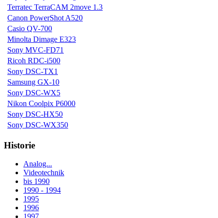
Terratec TerraCAM 2move 1.3
Canon PowerShot A520
Casio QV-700
Minolta Dimage E323
Sony MVC-FD71
Ricoh RDC-i500
Sony DSC-TX1
Samsung GX-10
Sony DSC-WX5
Nikon Coolpix P6000
Sony DSC-HX50
Sony DSC-WX350
Historie
Analog...
Videotechnik
bis 1990
1990 - 1994
1995
1996
1997