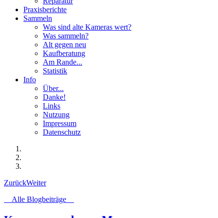
Reparatur
Praxisberichte
Sammeln
Was sind alte Kameras wert?
Was sammeln?
Alt gegen neu
Kaufberatung
Am Rande...
Statistik
Info
Über...
Danke!
Links
Nutzung
Impressum
Datenschutz
Zurück
Weiter
Alle Blogbeiträge