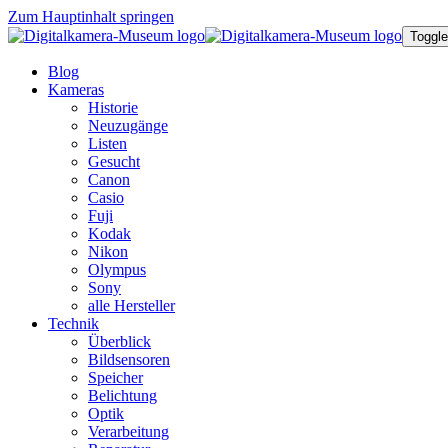
Zum Hauptinhalt springen
Toggle
Blog
Kameras
Historie
Neuzugänge
Listen
Gesucht
Canon
Casio
Fuji
Kodak
Nikon
Olympus
Sony
alle Hersteller
Technik
Überblick
Bildsensoren
Speicher
Belichtung
Optik
Verarbeitung