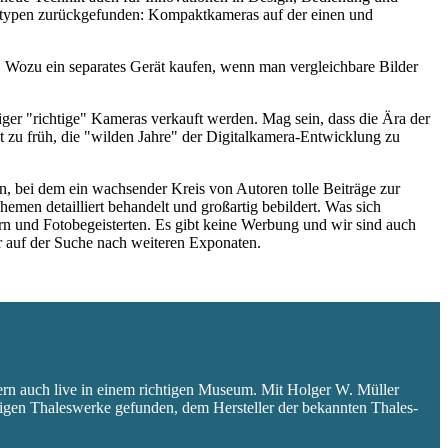
eratypen zurückgefunden: Kompaktkameras auf der einen und
 Wozu ein separates Gerät kaufen, wenn man vergleichbare Bilder
niger "richtige" Kameras verkauft werden. Mag sein, dass die Ära der
 zu früh, die "wilden Jahre" der Digitalkamera-Entwicklung zu
 bei dem ein wachsender Kreis von Autoren tolle Beiträge zur
hemen detailliert behandelt und großartig bebildert. Was sich
rn und Fotobegeisterten. Es gibt keine Werbung und wir sind auch
er auf der Suche nach weiteren Exponaten.
ern auch live in einem richtigen Museum. Mit Holger W. Müller
aligen Thaleswerke gefunden, dem Hersteller der bekannten Thales-