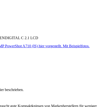
JD JENDIGITAL C 2.1 LCD
PowerShot A710 (IS) hier vorgestellt. Mit Beispielfotos.
ier beschrieben.
gebraucht gute Kompaktknipsen von Markenherstellern für weniger