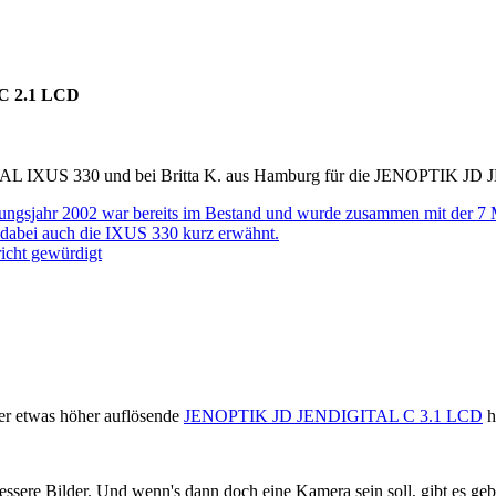
C 2.1 LCD
GITAL IXUS 330 und bei Britta K. aus Hamburg für die JENOPTIK 
sjahr 2002 war bereits im Bestand und wurde zusammen mit der 7 MP 
d dabei auch die IXUS 330 kurz erwähnt.
icht gewürdigt
er etwas höher auflösende
JENOPTIK JD JENDIGITAL C 3.1 LCD
h
bessere Bilder. Und wenn's dann doch eine Kamera sein soll, gibt es 