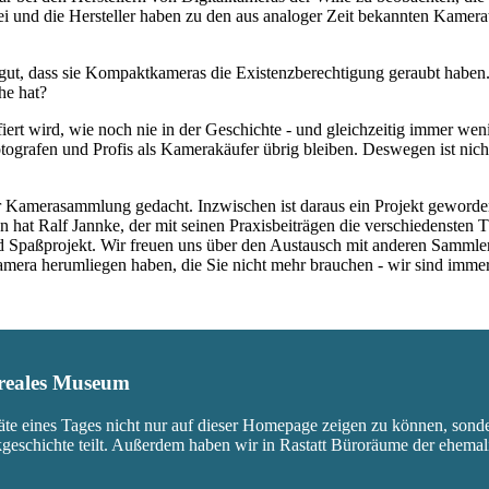
rbei und die Hersteller haben zu den aus analoger Zeit bekannten Kam
ut, dass sie Kompaktkameras die Existenzberechtigung geraubt haben.
he hat?
fiert wird, wie noch nie in der Geschichte - und gleichzeitig immer we
ografen und Profis als Kamerakäufer übrig bleiben. Deswegen ist nicht
 Kamerasammlung gedacht. Inzwischen ist daraus ein Projekt geworden,
 hat Ralf Jannke, der mit seinen Praxisbeiträgen die verschiedensten T
nd Spaßprojekt. Wir freuen uns über den Austausch mit anderen Sammle
 Kamera herumliegen haben, die Sie nicht mehr brauchen - wir sind imm
s reales Museum
äte eines Tages nicht nur auf dieser Homepage zeigen zu können, sond
ikgeschichte teilt. Außerdem haben wir in Rastatt Büroräume der ehem