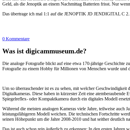
Geld, als die Jenoptik an einem Nachmittag Batterien frisst. Nur wenn
Das übertrage ich mal 1:1 auf die JENOPTIK JD JENDIGITAL C 2.
0 Kommentare
Was ist digicammuseum.de?
Die analoge Fotografie blickt auf eine etwa 170-jährige Geschichte zu
Fotografie zu einem Hobby für Millionen von Menschen wurde und der
Um so überraschender ist es zu sehen, mit welcher Geschwindigkeit d
Digitalkameras. Diese haben in kürzester Zeit eine atemberaubende E
Spiegelreflex- oder Kompaktkamera durch ein digitales Modell ersetzt
Während die meisten analogen Kameras viele Jahre, teilweise auch Ja
leistungsfähigeren Modell weichen. Die technischen Fortschritte wer
seinen Höhepunkt um die Jahre 2008-2010 und hat seither deutlich n
Das ist auch schon rein äußerlich zu erkennen: In den ersten Jahren 