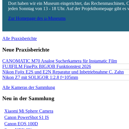
Dort haben wir ein Museum eingerichtet, das Rechenmaschinen, Co
jeden Sonntag von 13 - 18 Uhr. Auf der Projekthomepage gibt es w
Zur Homepage des µ-Museums
Alle Praxisberichte
Neue Praxisberichte
CANOMATIC M70 Analog Sucherkamera für Instamatic Film
FUJIFILM FinePix BIGJOB Funktionstest 2026
Nikon Fujix E2S und E2N Reparatur und Inbetriebnahme C. Zahn
Nikon Z7 mit SOLIGOR 1:2.8 f=105mm
Alle Kameras der Sammlung
Neu in der Sammlung
Xiaomi Mi Sphere Camera
Canon PowerShot S1 IS
Canon EOS 100D