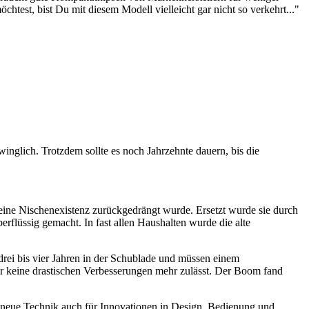
htest, bist Du mit diesem Modell vielleicht gar nicht so verkehrt..."
winglich. Trotzdem sollte es noch Jahrzehnte dauern, bis die
 eine Nischenexistenz zurückgedrängt wurde. Ersetzt wurde sie durch
rflüssig gemacht. In fast allen Haushalten wurde die alte
drei bis vier Jahren in der Schublade und müssen einem
der keine drastischen Verbesserungen mehr zulässt. Der Boom fand
ie neue Technik auch für Innovationen in Design, Bedienung und