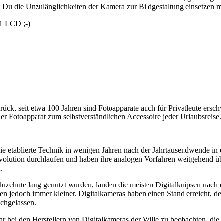
 Du die Unzulänglichkeiten der Kamera zur Bildgestaltung einsetzen möc
1 LCD ;-)
rück, seit etwa 100 Jahren sind Fotoapparate auch für Privatleute ersch
 Fotoapparat zum selbstverständlichen Accessoire jeder Urlaubsreise.
ie etablierte Technik in wenigen Jahren nach der Jahrtausendwende in
volution durchlaufen und haben ihre analogen Vorfahren weitgehend übe
.
hrzehnte lang genutzt wurden, landen die meisten Digitalknipsen nach 
den jedoch immer kleiner. Digitalkameras haben einen Stand erreicht, 
achgelassen.
war bei den Herstellern von Digitalkameras der Wille zu beobachten, d