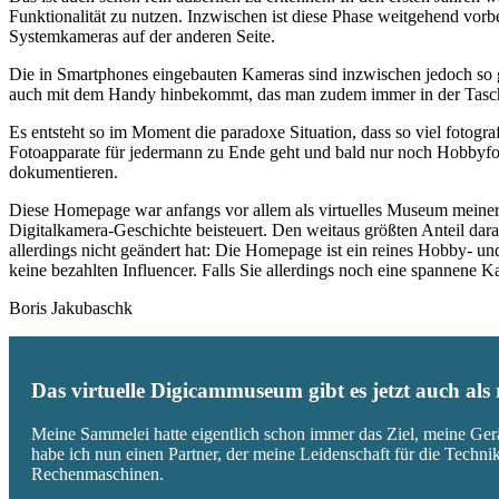
Funktionalität zu nutzen. Inzwischen ist diese Phase weitgehend vo
Systemkameras auf der anderen Seite.
Die in Smartphones eingebauten Kameras sind inzwischen jedoch so g
auch mit dem Handy hinbekommt, das man zudem immer in der Tasc
Es entsteht so im Moment die paradoxe Situation, dass so viel fotogra
Fotoapparate für jedermann zu Ende geht und bald nur noch Hobbyfot
dokumentieren.
Diese Homepage war anfangs vor allem als virtuelles Museum meiner
Digitalkamera-Geschichte beisteuert. Den weitaus größten Anteil daran
allerdings nicht geändert hat: Die Homepage ist ein reines Hobby- u
keine bezahlten Influencer. Falls Sie allerdings noch eine spannene
Boris Jakubaschk
Das virtuelle Digicammuseum gibt es jetzt auch al
Meine Sammelei hatte eigentlich schon immer das Ziel, meine Ger
habe ich nun einen Partner, der meine Leidenschaft für die Techn
Rechenmaschinen.