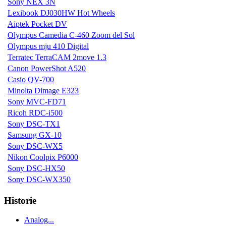
Sony NEX 3N
Lexibook DJ030HW Hot Wheels
Aiptek Pocket DV
Olympus Camedia C-460 Zoom del Sol
Olympus mju 410 Digital
Terratec TerraCAM 2move 1.3
Canon PowerShot A520
Casio QV-700
Minolta Dimage E323
Sony MVC-FD71
Ricoh RDC-i500
Sony DSC-TX1
Samsung GX-10
Sony DSC-WX5
Nikon Coolpix P6000
Sony DSC-HX50
Sony DSC-WX350
Historie
Analog...