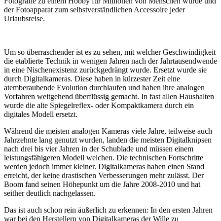
Fotografie zu einem Hobby für Millionen von Menschen wurde und
der Fotoapparat zum selbstverständlichen Accessoire jeder
Urlaubsreise.
Um so überraschender ist es zu sehen, mit welcher Geschwindigkeit
die etablierte Technik in wenigen Jahren nach der Jahrtausendwende
in eine Nischenexistenz zurückgedrängt wurde. Ersetzt wurde sie
durch Digitalkameras. Diese haben in kürzester Zeit eine
atemberaubende Evolution durchlaufen und haben ihre analogen
Vorfahren weitgehend überflüssig gemacht. In fast allen Haushalten
wurde die alte Spiegelreflex- oder Kompaktkamera durch ein
digitales Modell ersetzt.
Während die meisten analogen Kameras viele Jahre, teilweise auch
Jahrzehnte lang genutzt wurden, landen die meisten Digitalknipsen
nach drei bis vier Jahren in der Schublade und müssen einem
leistungsfähigeren Modell weichen. Die technischen Fortschritte
werden jedoch immer kleiner. Digitalkameras haben einen Stand
erreicht, der keine drastischen Verbesserungen mehr zulässt. Der
Boom fand seinen Höhepunkt um die Jahre 2008-2010 und hat
seither deutlich nachgelassen.
Das ist auch schon rein äußerlich zu erkennen: In den ersten Jahren
war bei den Herstellern von Digitalkameras der Wille zu