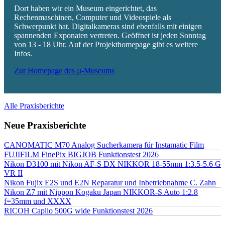
Dort haben wir ein Museum eingerichtet, das
Rechenmaschinen, Computer und Videospiele als
Schwerpunkt hat. Digitalkameras sind ebenfalls mit einigen
spannenden Exponaten vertreten. Geöffnet ist jeden Sonntag
von 13 - 18 Uhr. Auf der Projekthomepage gibt es weitere
Infos.
Zur Homepage des µ-Museums
Alle Praxisberichte
Neue Praxisberichte
CANOMATIC M70 Analog Sucherkamera für Instamatic Film
FUJIFILM FinePix BIGJOB Funktionstest 2026
Nikon D3100 mit Nikon AF-S DX NIKKOR 18-55mm 1:3.5-5.6 G
VR II
Nikon Fujix E2S und E2N Reparatur und Inbetriebnahme C. Zahn
Nikon Z7 mit Nippon Kogaku Japan NIKKOR-S Auto 1:2.8
f=35mm und XXXX
RICOH Caplio 500G wide Funktionstest 2026