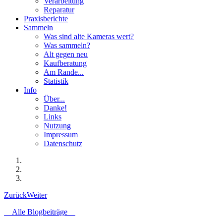
Verarbeitung
Reparatur
Praxisberichte
Sammeln
Was sind alte Kameras wert?
Was sammeln?
Alt gegen neu
Kaufberatung
Am Rande...
Statistik
Info
Über...
Danke!
Links
Nutzung
Impressum
Datenschutz
Zurück
Weiter
Alle Blogbeiträge