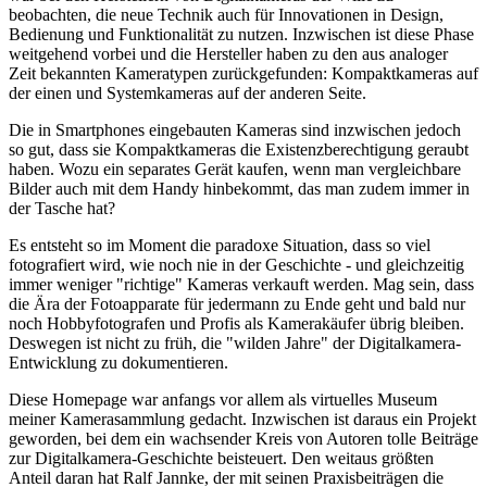
beobachten, die neue Technik auch für Innovationen in Design,
Bedienung und Funktionalität zu nutzen. Inzwischen ist diese Phase
weitgehend vorbei und die Hersteller haben zu den aus analoger
Zeit bekannten Kameratypen zurückgefunden: Kompaktkameras auf
der einen und Systemkameras auf der anderen Seite.
Die in Smartphones eingebauten Kameras sind inzwischen jedoch
so gut, dass sie Kompaktkameras die Existenzberechtigung geraubt
haben. Wozu ein separates Gerät kaufen, wenn man vergleichbare
Bilder auch mit dem Handy hinbekommt, das man zudem immer in
der Tasche hat?
Es entsteht so im Moment die paradoxe Situation, dass so viel
fotografiert wird, wie noch nie in der Geschichte - und gleichzeitig
immer weniger "richtige" Kameras verkauft werden. Mag sein, dass
die Ära der Fotoapparate für jedermann zu Ende geht und bald nur
noch Hobbyfotografen und Profis als Kamerakäufer übrig bleiben.
Deswegen ist nicht zu früh, die "wilden Jahre" der Digitalkamera-
Entwicklung zu dokumentieren.
Diese Homepage war anfangs vor allem als virtuelles Museum
meiner Kamerasammlung gedacht. Inzwischen ist daraus ein Projekt
geworden, bei dem ein wachsender Kreis von Autoren tolle Beiträge
zur Digitalkamera-Geschichte beisteuert. Den weitaus größten
Anteil daran hat Ralf Jannke, der mit seinen Praxisbeiträgen die