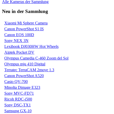
Alle Kameras der Sammlung
Neu in der Sammlung
Xiaomi Mi Sphere Camera
Canon PowerShot S1 IS
Canon EOS 100D
Sony NEX 3N
Lexibook DJ030HW Hot Wheels
Aiptek Pocket DV
Olympus Camedia C-460 Zoom del Sol
Olympus mju 410 Digital
Terratec TerraCAM 2move 1.3
Canon PowerShot A520
Casio QV-700
Minolta Dimage E323
Sony MVC-FD71
Ricoh RDC-i500
Sony DSC-TX1
Samsung GX-10