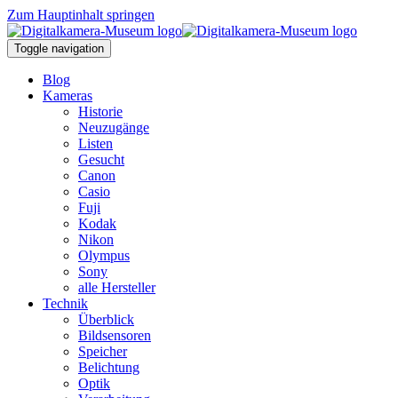
Zum Hauptinhalt springen
Toggle navigation
Blog
Kameras
Historie
Neuzugänge
Listen
Gesucht
Canon
Casio
Fuji
Kodak
Nikon
Olympus
Sony
alle Hersteller
Technik
Überblick
Bildsensoren
Speicher
Belichtung
Optik