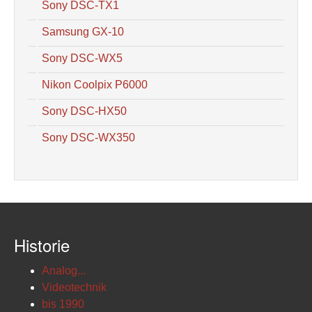
Sony DSC-TX1
Samsung GX-10
Sony DSC-WX5
Nikon Coolpix P6000
Sony DSC-HX50
Sony DSC-WX350
Historie
Analog...
Videotechnik
bis 1990