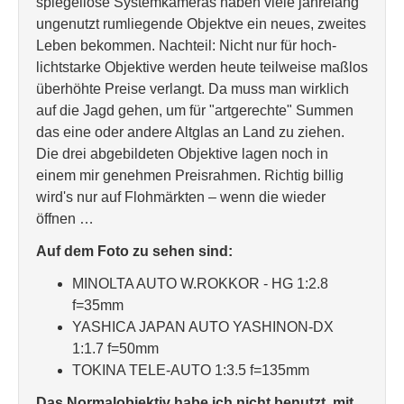
spiegellose Systemkameras haben viele jahrelang
ungenutzt rumliegende Objektve ein neues, zweites
Leben bekommen. Nachteil: Nicht nur für hoch-
lichtstarke Objektive werden heute teilweise maßlos
überhöhte Preise verlangt. Da muss man wirklich
auf die Jagd gehen, um für "artgerechte" Summen
das eine oder andere Altglas an Land zu ziehen.
Die drei abgebildeten Objektive lagen noch in
einem mir genehmen Preisrahmen. Richtig billig
wird's nur auf Flohmärkten – wenn die wieder
öffnen …
Auf dem Foto zu sehen sind:
MINOLTA AUTO W.ROKKOR - HG 1:2.8
f=35mm
YASHICA JAPAN AUTO YASHINON-DX
1:1.7 f=50mm
TOKINA TELE-AUTO 1:3.5 f=135mm
Das Normalobjektiv habe ich nicht benutzt, mit