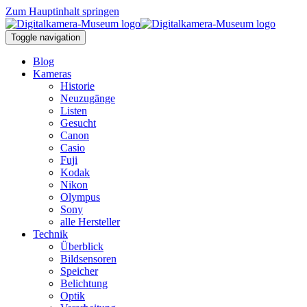
Zum Hauptinhalt springen
Toggle navigation
Blog
Kameras
Historie
Neuzugänge
Listen
Gesucht
Canon
Casio
Fuji
Kodak
Nikon
Olympus
Sony
alle Hersteller
Technik
Überblick
Bildsensoren
Speicher
Belichtung
Optik