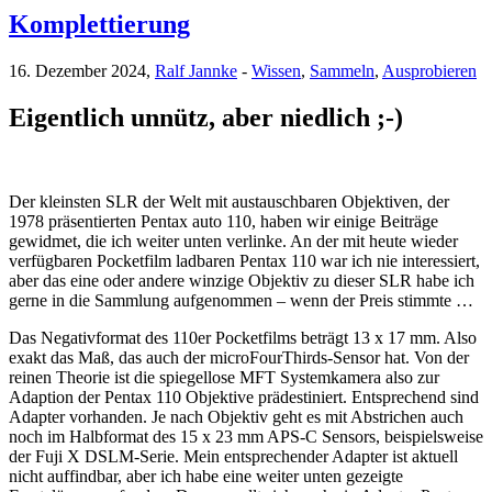
Komplettierung
16. Dezember 2024,
Ralf Jannke
-
Wissen
,
Sammeln
,
Ausprobieren
Eigentlich unnütz, aber niedlich ;-)
Der kleinsten SLR der Welt mit austauschbaren Objektiven, der
1978 präsentierten Pentax auto 110, haben wir einige Beiträge
gewidmet, die ich weiter unten verlinke. An der mit heute wieder
verfügbaren Pocketfilm ladbaren Pentax 110 war ich nie interessiert,
aber das eine oder andere winzige Objektiv zu dieser SLR habe ich
gerne in die Sammlung aufgenommen – wenn der Preis stimmte …
Das Negativformat des 110er Pocketfilms beträgt 13 x 17 mm. Also
exakt das Maß, das auch der microFourThirds-Sensor hat. Von der
reinen Theorie ist die spiegellose MFT Systemkamera also zur
Adaption der Pentax 110 Objektive prädestiniert. Entsprechend sind
Adapter vorhanden. Je nach Objektiv geht es mit Abstrichen auch
noch im Halbformat des 15 x 23 mm APS-C Sensors, beispielsweise
der Fuji X DSLM-Serie. Mein entsprechender Adapter ist aktuell
nicht auffindbar, aber ich habe eine weiter unten gezeigte