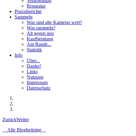
Verarbeitung
Reparatur
Praxisberichte
Sammeln
Was sind alte Kameras wert?
Was sammeln?
Alt gegen neu
Kaufberatung
Am Rande...
Statistik
Info
Über...
Danke!
Links
Nutzung
Impressum
Datenschutz
Zurück
Weiter
Alle Blogbeiträge