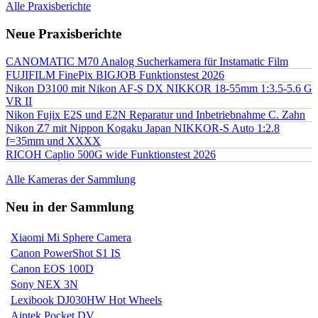
Alle Praxisberichte
Neue Praxisberichte
CANOMATIC M70 Analog Sucherkamera für Instamatic Film
FUJIFILM FinePix BIGJOB Funktionstest 2026
Nikon D3100 mit Nikon AF-S DX NIKKOR 18-55mm 1:3.5-5.6 G
VR II
Nikon Fujix E2S und E2N Reparatur und Inbetriebnahme C. Zahn
Nikon Z7 mit Nippon Kogaku Japan NIKKOR-S Auto 1:2.8
f=35mm und XXXX
RICOH Caplio 500G wide Funktionstest 2026
Alle Kameras der Sammlung
Neu in der Sammlung
Xiaomi Mi Sphere Camera
Canon PowerShot S1 IS
Canon EOS 100D
Sony NEX 3N
Lexibook DJ030HW Hot Wheels
Aiptek Pocket DV