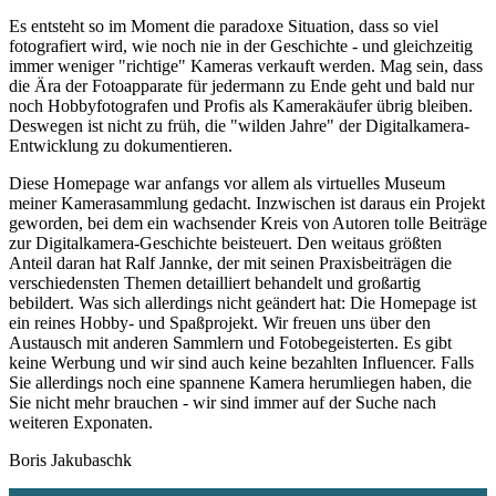
Es entsteht so im Moment die paradoxe Situation, dass so viel
fotografiert wird, wie noch nie in der Geschichte - und gleichzeitig
immer weniger "richtige" Kameras verkauft werden. Mag sein, dass
die Ära der Fotoapparate für jedermann zu Ende geht und bald nur
noch Hobbyfotografen und Profis als Kamerakäufer übrig bleiben.
Deswegen ist nicht zu früh, die "wilden Jahre" der Digitalkamera-
Entwicklung zu dokumentieren.
Diese Homepage war anfangs vor allem als virtuelles Museum
meiner Kamerasammlung gedacht. Inzwischen ist daraus ein Projekt
geworden, bei dem ein wachsender Kreis von Autoren tolle Beiträge
zur Digitalkamera-Geschichte beisteuert. Den weitaus größten
Anteil daran hat Ralf Jannke, der mit seinen Praxisbeiträgen die
verschiedensten Themen detailliert behandelt und großartig
bebildert. Was sich allerdings nicht geändert hat: Die Homepage ist
ein reines Hobby- und Spaßprojekt. Wir freuen uns über den
Austausch mit anderen Sammlern und Fotobegeisterten. Es gibt
keine Werbung und wir sind auch keine bezahlten Influencer. Falls
Sie allerdings noch eine spannene Kamera herumliegen haben, die
Sie nicht mehr brauchen - wir sind immer auf der Suche nach
weiteren Exponaten.
Boris Jakubaschk