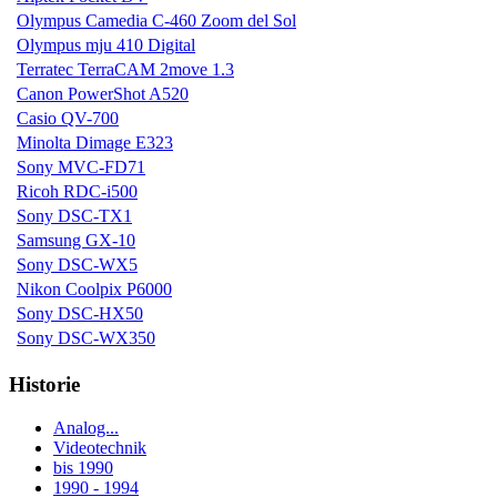
Olympus Camedia C-460 Zoom del Sol
Olympus mju 410 Digital
Terratec TerraCAM 2move 1.3
Canon PowerShot A520
Casio QV-700
Minolta Dimage E323
Sony MVC-FD71
Ricoh RDC-i500
Sony DSC-TX1
Samsung GX-10
Sony DSC-WX5
Nikon Coolpix P6000
Sony DSC-HX50
Sony DSC-WX350
Historie
Analog...
Videotechnik
bis 1990
1990 - 1994