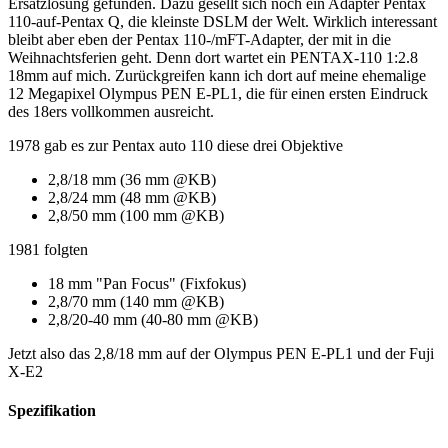
Ersatzlösung gefunden. Dazu gesellt sich noch ein Adapter Pentax
110-auf-Pentax Q, die kleinste DSLM der Welt. Wirklich interessant
bleibt aber eben der Pentax 110-/mFT-Adapter, der mit in die
Weihnachtsferien geht. Denn dort wartet ein PENTAX-110 1:2.8
18mm auf mich. Zurückgreifen kann ich dort auf meine ehemalige
12 Megapixel Olympus PEN E-PL1, die für einen ersten Eindruck
des 18ers vollkommen ausreicht.
1978 gab es zur Pentax auto 110 diese drei Objektive
2,8/18 mm (36 mm @KB)
2,8/24 mm (48 mm @KB)
2,8/50 mm (100 mm @KB)
1981 folgten
18 mm "Pan Focus" (Fixfokus)
2,8/70 mm (140 mm @KB)
2,8/20-40 mm (40-80 mm @KB)
Jetzt also das 2,8/18 mm auf der Olympus PEN E-PL1 und der Fuji
X-E2
Spezifikation