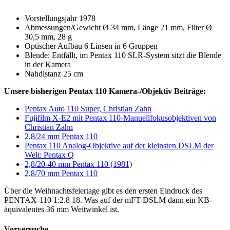
Vorstellungsjahr 1978
Abmessungen/Gewicht Ø 34 mm, Länge 21 mm, Filter Ø
30,5 mm, 28 g
Optischer Aufbau 6 Linsen in 6 Gruppen
Blende: Entfällt, im Pentax 110 SLR-System sitzt die Blende
in der Kamera
Nahdistanz 25 cm
Unsere bisherigen Pentax 110 Kamera-/Objektiv Beiträge:
Pentax Auto 110 Super, Christian Zahn
Fujifilm X-E2 mit Pentax 110-Manuellfokusobjektiven von
Christian Zahn
2,8/24 mm Pentax 110
Pentax 110 Analog-Objektive auf der kleinsten DSLM der
Welt: Pentax Q
2,8/20-40 mm Pentax 110 (1981)
2,8/70 mm Pentax 110
Über die Weihnachtsfeiertage gibt es den ersten Eindruck des
PENTAX-110 1:2.8 18. Was auf der mFT-DSLM dann ein KB-
äquivalentes 36 mm Weitwinkel ist.
Vorversuche