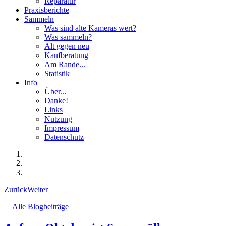
Reparatur
Praxisberichte
Sammeln
Was sind alte Kameras wert?
Was sammeln?
Alt gegen neu
Kaufberatung
Am Rande...
Statistik
Info
Über...
Danke!
Links
Nutzung
Impressum
Datenschutz
Zurück
Weiter
Alle Blogbeiträge