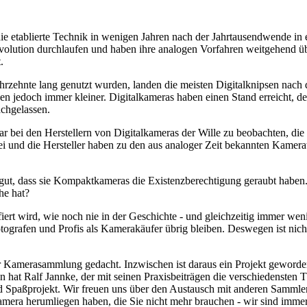
ie etablierte Technik in wenigen Jahren nach der Jahrtausendwende in
volution durchlaufen und haben ihre analogen Vorfahren weitgehend übe
.
hrzehnte lang genutzt wurden, landen die meisten Digitalknipsen nach 
den jedoch immer kleiner. Digitalkameras haben einen Stand erreicht, 
achgelassen.
war bei den Herstellern von Digitalkameras der Wille zu beobachten, d
rbei und die Hersteller haben zu den aus analoger Zeit bekannten Kam
ut, dass sie Kompaktkameras die Existenzberechtigung geraubt haben.
he hat?
fiert wird, wie noch nie in der Geschichte - und gleichzeitig immer we
ografen und Profis als Kamerakäufer übrig bleiben. Deswegen ist nicht
 Kamerasammlung gedacht. Inzwischen ist daraus ein Projekt geworden,
 hat Ralf Jannke, der mit seinen Praxisbeiträgen die verschiedensten T
nd Spaßprojekt. Wir freuen uns über den Austausch mit anderen Sammle
 Kamera herumliegen haben, die Sie nicht mehr brauchen - wir sind imm