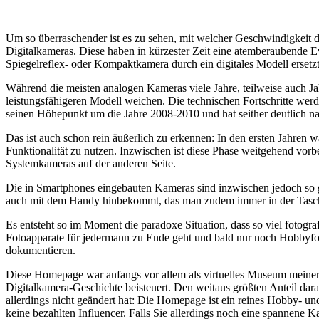
Um so überraschender ist es zu sehen, mit welcher Geschwindigkeit d
Digitalkameras. Diese haben in kürzester Zeit eine atemberaubende E
Spiegelreflex- oder Kompaktkamera durch ein digitales Modell ersetzt
Während die meisten analogen Kameras viele Jahre, teilweise auch Ja
leistungsfähigeren Modell weichen. Die technischen Fortschritte wer
seinen Höhepunkt um die Jahre 2008-2010 und hat seither deutlich n
Das ist auch schon rein äußerlich zu erkennen: In den ersten Jahren 
Funktionalität zu nutzen. Inzwischen ist diese Phase weitgehend vo
Systemkameras auf der anderen Seite.
Die in Smartphones eingebauten Kameras sind inzwischen jedoch so g
auch mit dem Handy hinbekommt, das man zudem immer in der Tasc
Es entsteht so im Moment die paradoxe Situation, dass so viel fotogra
Fotoapparate für jedermann zu Ende geht und bald nur noch Hobbyfot
dokumentieren.
Diese Homepage war anfangs vor allem als virtuelles Museum meiner
Digitalkamera-Geschichte beisteuert. Den weitaus größten Anteil daran
allerdings nicht geändert hat: Die Homepage ist ein reines Hobby- u
keine bezahlten Influencer. Falls Sie allerdings noch eine spannene