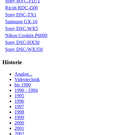
Sony MVC-FD71
Ricoh RDC-i500
Sony DSC-TX1
Samsung GX-10
Sony DSC-WX5
Nikon Coolpix P6000
Sony DSC-HX50
Sony DSC-WX350
Historie
Analog...
Videotechnik
bis 1990
1990 - 1994
1995
1996
1997
1998
1999
2000
2001
2002