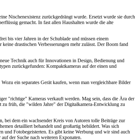
 eine Nischenexistenz zurückgedrängt wurde. Ersetzt wurde sie durch
rflüssig gemacht. In fast allen Haushalten wurde die alte
drei bis vier Jahren in der Schublade und müssen einem
der keine drastischen Verbesserungen mehr zulässt. Der Boom fand
ie neue Technik auch für Innovationen in Design, Bedienung und
eratypen zurückgefunden: Kompaktkameras auf der einen und
 Wozu ein separates Gerät kaufen, wenn man vergleichbare Bilder
niger "richtige" Kameras verkauft werden. Mag sein, dass die Ära der
 zu früh, die "wilden Jahre" der Digitalkamera-Entwicklung zu
 bei dem ein wachsender Kreis von Autoren tolle Beiträge zur
hemen detailliert behandelt und großartig bebildert. Was sich
rn und Fotobegeisterten. Es gibt keine Werbung und wir sind auch
er auf der Suche nach weiteren Exponaten.