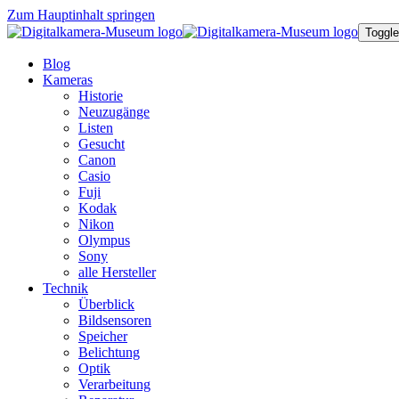
Zum Hauptinhalt springen
Toggle
Blog
Kameras
Historie
Neuzugänge
Listen
Gesucht
Canon
Casio
Fuji
Kodak
Nikon
Olympus
Sony
alle Hersteller
Technik
Überblick
Bildsensoren
Speicher
Belichtung
Optik
Verarbeitung