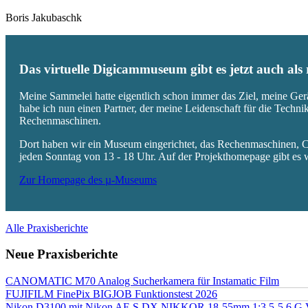
Boris Jakubaschk
Das virtuelle Digicammuseum gibt es jetzt auch al
Meine Sammelei hatte eigentlich schon immer das Ziel, meine Ger
habe ich nun einen Partner, der meine Leidenschaft für die Techn
Rechenmaschinen.
Dort haben wir ein Museum eingerichtet, das Rechenmaschinen, Co
jeden Sonntag von 13 - 18 Uhr. Auf der Projekthomepage gibt es w
Zur Homepage des µ-Museums
Alle Praxisberichte
Neue Praxisberichte
CANOMATIC M70 Analog Sucherkamera für Instamatic Film
FUJIFILM FinePix BIGJOB Funktionstest 2026
Nikon D3100 mit Nikon AF-S DX NIKKOR 18-55mm 1:3.5-5.6 G 