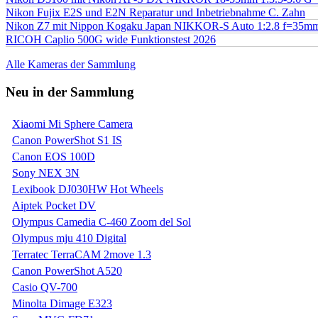
Nikon Fujix E2S und E2N Reparatur und Inbetriebnahme C. Zahn
Nikon Z7 mit Nippon Kogaku Japan NIKKOR-S Auto 1:2.8 f=35
RICOH Caplio 500G wide Funktionstest 2026
Alle Kameras der Sammlung
Neu in der Sammlung
Xiaomi Mi Sphere Camera
Canon PowerShot S1 IS
Canon EOS 100D
Sony NEX 3N
Lexibook DJ030HW Hot Wheels
Aiptek Pocket DV
Olympus Camedia C-460 Zoom del Sol
Olympus mju 410 Digital
Terratec TerraCAM 2move 1.3
Canon PowerShot A520
Casio QV-700
Minolta Dimage E323