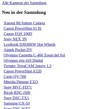
Alle Kameras der Sammlung
Neu in der Sammlung
Xiaomi Mi Sphere Camera
Canon PowerShot S1 IS
Canon EOS 100D
Sony NEX 3N
Lexibook DJ030HW Hot Wheels
Aiptek Pocket DV
Olympus Camedia C-460 Zoom del Sol
Olympus mju 410 Digital
Terratec TerraCAM 2move 1.3
Canon PowerShot A520
Casio QV-700
Minolta Dimage E323
Sony MVC-FD71
Ricoh RDC-i500
Sony DSC-TX1
Samsung GX-10
Sony DSC-WX5