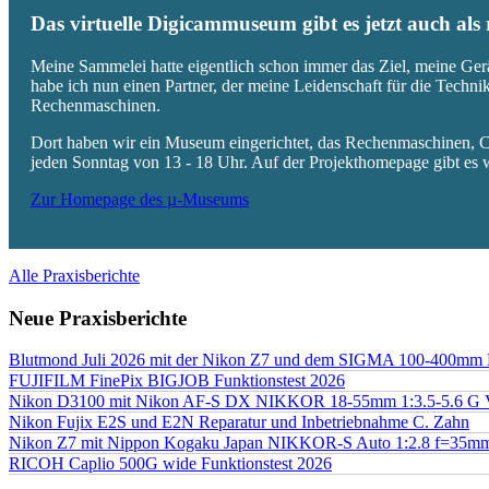
Das virtuelle Digicammuseum gibt es jetzt auch al
Meine Sammelei hatte eigentlich schon immer das Ziel, meine Ger
habe ich nun einen Partner, der meine Leidenschaft für die Techn
Rechenmaschinen.
Dort haben wir ein Museum eingerichtet, das Rechenmaschinen, Co
jeden Sonntag von 13 - 18 Uhr. Auf der Projekthomepage gibt es w
Zur Homepage des µ-Museums
Alle Praxisberichte
Neue Praxisberichte
Blutmond Juli 2026 mit der Nikon Z7 und dem SIGMA 100-400mm
FUJIFILM FinePix BIGJOB Funktionstest 2026
Nikon D3100 mit Nikon AF-S DX NIKKOR 18-55mm 1:3.5-5.6 G 
Nikon Fujix E2S und E2N Reparatur und Inbetriebnahme C. Zahn
Nikon Z7 mit Nippon Kogaku Japan NIKKOR-S Auto 1:2.8 f=35
RICOH Caplio 500G wide Funktionstest 2026