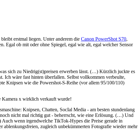
bleibt erstmal liegen. Unter anderem die
Canon PowerShot S70
,
. Egal ob mit oder ohne Spiegel, egal wie alt, egal welcher Sensor
 sich zu Niedrig(st)preisen erwerben lässt. (…) Kürzlich juckte es
 Ich wäre fast hinten überfallen. Selbst vollkommen verbeulte,
ypte Knipsen wie die Powershot-S-Reihe (vor allem 95/100/110)
ge Kamera x wirklich verkauft wurde!
ngsmaschine: Knipsen, Chatten, SocIal Media - am besten stundenlang
t noch nicht mal richtig gut - beherrscht, wie eine Erlösung. (…) Und
 (…) Auch wenn irgendwelche TikTok-Hypes die Preise gerade in
s der ablenkungsfreien, zugleich unbekümmerten Fotografie wieder mehr