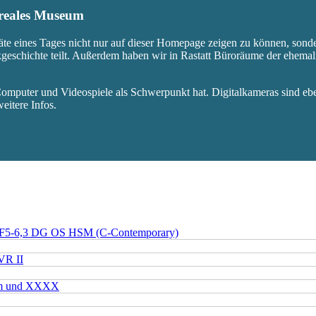
s reales Museum
äte eines Tages nicht nur auf dieser Homepage zeigen zu können, sond
ikgeschichte teilt. Außerdem haben wir in Rastatt Büroräume der ehem
mputer und Videospiele als Schwerpunkt hat. Digitalkameras sind eben
eitere Infos.
 F5-6,3 DG OS HSM (C-Contemporary)
VR II
mm und XXXX