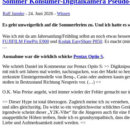
Sommer Konsumer-Digitalkamera Pseudo
Ralf Jannke
- 24. Juni 2026 -
Wissen
Es geht unweigerlich auf die Sommerferien zu. Und ich hatte es
Was ich mir da am Jahresanfang/Frühling selbst an noch etwas besse
FUJIFILM FinePix E900
und
Kodak EasyShare P850
. Es macht (mi
…
Ausnahme war die wirklich schicke
Pentax Optio S
.
Wie schrieb Daniel im Kommentar zur Pentax Optio S: >> Digiknipsen
mit mich seit Jahren mal wieder, nachzugucken, was der Markt so her
zerkratzte Einsteigermodelle von Benq-, Casio oder anderen kaum ges
stoßen in Bestzustand Richtung Neupreis vor. (…) <<
O.K. Was Preise angeht, wird immer wieder der Fehler gemacht nur in
>> Dieser Hype ist total überzogen. Zugleich meine ich zu verstehen,
und alles gleichzeitig. Da wirkt so ein vergleichsweise schlichtes Ger
irgendwie scheint dieser „Y2K-Vibe“ für die Jüngeren auch für eine 
unappetitliche Höhen treiben, finde ich es grundsympathisch, dass di
Liebe und Aufmerksamkeit zuteil werden. <<