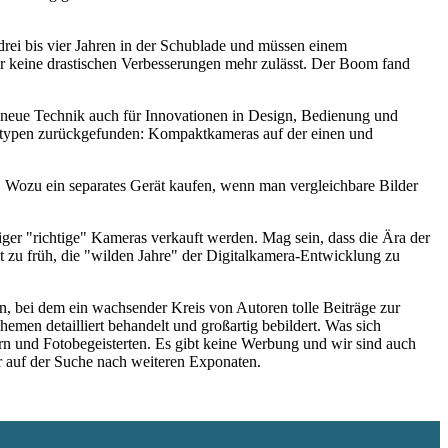
drei bis vier Jahren in der Schublade und müssen einem
der keine drastischen Verbesserungen mehr zulässt. Der Boom fand
ie neue Technik auch für Innovationen in Design, Bedienung und
eratypen zurückgefunden: Kompaktkameras auf der einen und
 Wozu ein separates Gerät kaufen, wenn man vergleichbare Bilder
niger "richtige" Kameras verkauft werden. Mag sein, dass die Ära der
 zu früh, die "wilden Jahre" der Digitalkamera-Entwicklung zu
 bei dem ein wachsender Kreis von Autoren tolle Beiträge zur
hemen detailliert behandelt und großartig bebildert. Was sich
rn und Fotobegeisterten. Es gibt keine Werbung und wir sind auch
er auf der Suche nach weiteren Exponaten.