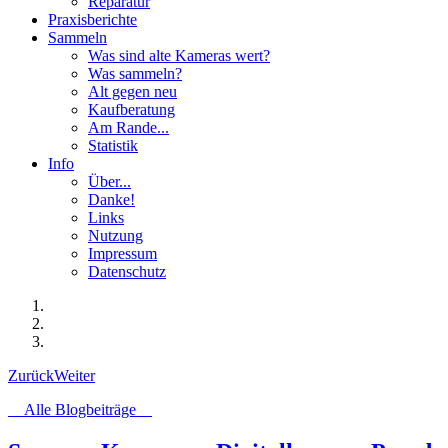
Reparatur
Praxisberichte
Sammeln
Was sind alte Kameras wert?
Was sammeln?
Alt gegen neu
Kaufberatung
Am Rande...
Statistik
Info
Über...
Danke!
Links
Nutzung
Impressum
Datenschutz
Zurück
Weiter
Alle Blogbeiträge