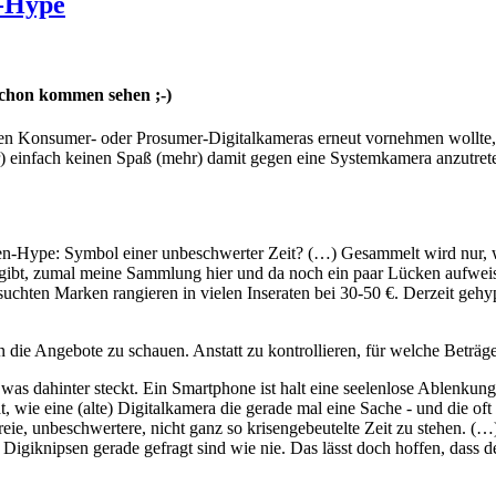
-Hype
 schon kommen sehen ;-)
ren Konsumer- oder Prosumer-Digitalkameras erneut vornehmen wollte, 
r) einfach keinen Spaß (mehr) damit gegen eine Systemkamera anzutreten
-Hype: Symbol einer unbeschwerter Zeit? (…) Gesammelt wird nur, was
gibt, zumal meine Sammlung hier und da noch ein paar Lücken aufweist.
uchten Marken rangieren in vielen Inseraten bei 30-50 €. Derzeit geh
 die Angebote zu schauen. Anstatt zu kontrollieren, für welche Beträ
 was dahinter steckt. Ein Smartphone ist halt eine seelenlose Ablenku
ät, wie eine (alte) Digitalkamera die gerade mal eine Sache - und die of
freie, unbeschwertere, nicht ganz so krisengebeutelte Zeit zu stehen.
e Digiknipsen gerade gefragt sind wie nie. Das lässt doch hoffen, das