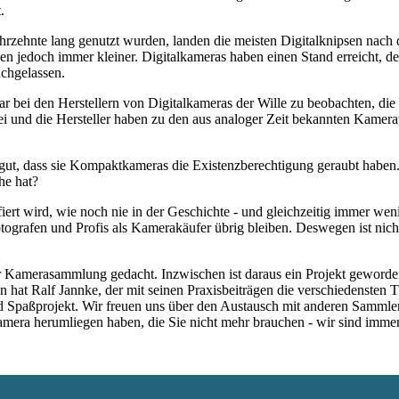
.
hrzehnte lang genutzt wurden, landen die meisten Digitalknipsen nach 
den jedoch immer kleiner. Digitalkameras haben einen Stand erreicht, 
achgelassen.
war bei den Herstellern von Digitalkameras der Wille zu beobachten, d
rbei und die Hersteller haben zu den aus analoger Zeit bekannten Kam
ut, dass sie Kompaktkameras die Existenzberechtigung geraubt haben.
he hat?
fiert wird, wie noch nie in der Geschichte - und gleichzeitig immer we
ografen und Profis als Kamerakäufer übrig bleiben. Deswegen ist nicht
 Kamerasammlung gedacht. Inzwischen ist daraus ein Projekt geworden,
 hat Ralf Jannke, der mit seinen Praxisbeiträgen die verschiedensten T
nd Spaßprojekt. Wir freuen uns über den Austausch mit anderen Sammle
 Kamera herumliegen haben, die Sie nicht mehr brauchen - wir sind imm