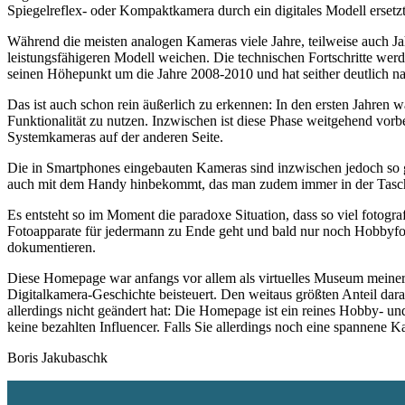
Spiegelreflex- oder Kompaktkamera durch ein digitales Modell ersetzt
Während die meisten analogen Kameras viele Jahre, teilweise auch Ja
leistungsfähigeren Modell weichen. Die technischen Fortschritte wer
seinen Höhepunkt um die Jahre 2008-2010 und hat seither deutlich n
Das ist auch schon rein äußerlich zu erkennen: In den ersten Jahren 
Funktionalität zu nutzen. Inzwischen ist diese Phase weitgehend vo
Systemkameras auf der anderen Seite.
Die in Smartphones eingebauten Kameras sind inzwischen jedoch so g
auch mit dem Handy hinbekommt, das man zudem immer in der Tasc
Es entsteht so im Moment die paradoxe Situation, dass so viel fotogra
Fotoapparate für jedermann zu Ende geht und bald nur noch Hobbyfot
dokumentieren.
Diese Homepage war anfangs vor allem als virtuelles Museum meiner
Digitalkamera-Geschichte beisteuert. Den weitaus größten Anteil daran
allerdings nicht geändert hat: Die Homepage ist ein reines Hobby- u
keine bezahlten Influencer. Falls Sie allerdings noch eine spannene
Boris Jakubaschk