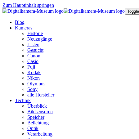
Zum Hauptinhalt springen
Toggle
Blog
Kameras
Historie
Neuzugänge
Listen
Gesucht
Canon
Casio
Fuji
Kodak
Nikon
Olympus
Sony
alle Hersteller
Technik
Überblick
Bildsensoren
Speicher
Belichtung
Optik
Verarbeitung