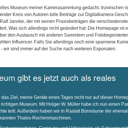
uelles Museum meiner Kamerasammlung gedacht. Inzwischen is
nder Kreis von Autoren tolle Beiträge zur Digitalkamera-Gesch
 Ralf Jannke, der mit seinen Praxisbeiträgen die verschiedenste
dert. Was sich allerdings nicht geändert hat: Die Homepage ist e
über den Austausch mit anderen Sammlern und Fotobegeisterte
hlten Influencer. Falls Sie allerdings noch eine spannene Kam
 - wir sind immer auf der Suche nach weiteren Exponaten.
um gibt es jetzt auch als reales
 das Ziel, meine Geräte eines Tages nicht nur auf dieser Hom
 richtigen Museum. Mit Holger W. Müller habe ich nun einen Par
chte teilt. Außerdem haben wir in Rastatt Büroräume der ehema
bekannten Thales-Rechenmaschinen.