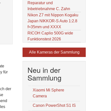
Reparatur und
r
Inbetriebnahme C. Zahn
Nikon Z7 mit Nippon Kogaku
Japan NIKKOR-S Auto 1:2.8
f=35mm und XXXX
RICOH Caplio 500G wide
Funktionstest 2026
Alle Kameras der Sammlung
ate
Neu in der
y für
Sammlung
ach der
Xiaomi Mi Sphere
se
Camera
hend
Canon PowerShot S1 IS
les