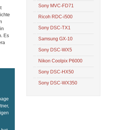
Sony MVC-FD71
t
ichte
Ricoh RDC-i500
n
Sony DSC-TX1
in
n. Es
Samsung GX-10
era
Sony DSC-WX5
Nikon Coolpix P6000
Sony DSC-HX50
Sony DSC-WX350
epage
tner,
ligen