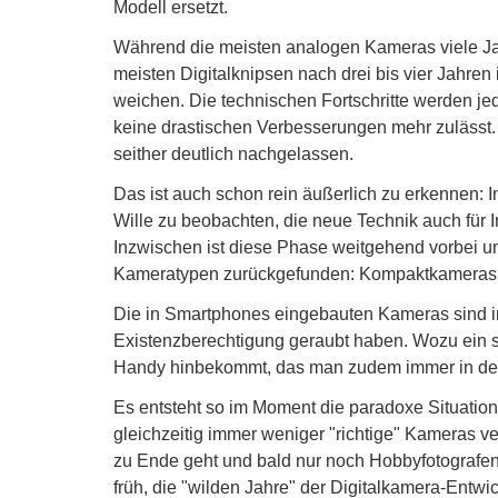
Modell ersetzt.
Während die meisten analogen Kameras viele Jah
meisten Digitalknipsen nach drei bis vier Jahre
weichen. Die technischen Fortschritte werden je
keine drastischen Verbesserungen mehr zulässt
seither deutlich nachgelassen.
Das ist auch schon rein äußerlich zu erkennen: I
Wille zu beobachten, die neue Technik auch für 
Inzwischen ist diese Phase weitgehend vorbei u
Kameratypen zurückgefunden: Kompaktkameras a
Die in Smartphones eingebauten Kameras sind i
Existenzberechtigung geraubt haben. Wozu ein s
Handy hinbekommt, das man zudem immer in de
Es entsteht so im Moment die paradoxe Situation, 
gleichzeitig immer weniger "richtige" Kameras v
zu Ende geht und bald nur noch Hobbyfotografen 
früh, die "wilden Jahre" der Digitalkamera-Entw