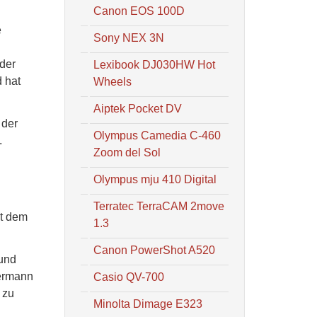
Canon EOS 100D
e
Sony NEX 3N
 der
Lexibook DJ030HW Hot
 hat
Wheels
Aiptek Pocket DV
 der
Olympus Camedia C-460
.
Zoom del Sol
Olympus mju 410 Digital
Terratec TerraCAM 2move
it dem
1.3
Canon PowerShot A520
 und
dermann
Casio QV-700
 zu
Minolta Dimage E323