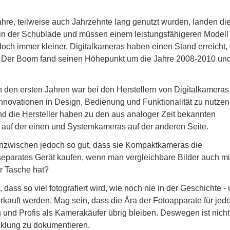
re, teilweise auch Jahrzehnte lang genutzt wurden, landen di
n in der Schublade und müssen einem leistungsfähigeren Modell
doch immer kleiner. Digitalkameras haben einen Stand erreicht,
. Der Boom fand seinen Höhepunkt um die Jahre 2008-2010 und
n den ersten Jahren war bei den Herstellern von Digitalkameras
Innovationen in Design, Bedienung und Funktionalität zu nutzen
nd die Hersteller haben zu den aus analoger Zeit bekannten
uf der einen und Systemkameras auf der anderen Seite.
nzwischen jedoch so gut, dass sie Kompaktkameras die
eparates Gerät kaufen, wenn man vergleichbare Bilder auch m
r Tasche hat?
dass so viel fotografiert wird, wie noch nie in der Geschichte -
erkauft werden. Mag sein, dass die Ära der Fotoapparate für je
und Profis als Kamerakäufer übrig bleiben. Deswegen ist nicht
icklung zu dokumentieren.