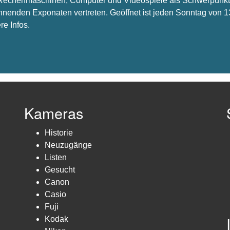
s Rechenmaschinen, Computer und Videospiele als Schwerpunkt 
nnenden Exponaten vertreten. Geöffnet ist jeden Sonntag von 1
re Infos.
Kameras
Historie
Neuzugänge
Listen
Gesucht
Canon
Casio
Fuji
Kodak