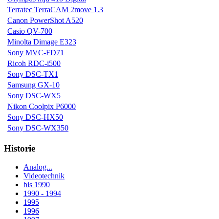
Terratec TerraCAM 2move 1.3
Canon PowerShot A520
Casio QV-700
Minolta Dimage E323
Sony MVC-FD71
Ricoh RDC-i500
Sony DSC-TX1
Samsung GX-10
Sony DSC-WX5
Nikon Coolpix P6000
Sony DSC-HX50
Sony DSC-WX350
Historie
Analog...
Videotechnik
bis 1990
1990 - 1994
1995
1996