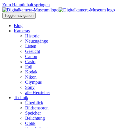
Zum Hauptinhalt springen
Toggle navigation
Blog
Kameras
Historie
Neuzugänge
Listen
Gesucht
Canon
Casio
Fuji
Kodak
Nikon
Olympus
Sony
alle Hersteller
Technik
Überblick
Bildsensoren
Speicher
Belichtung
Optik