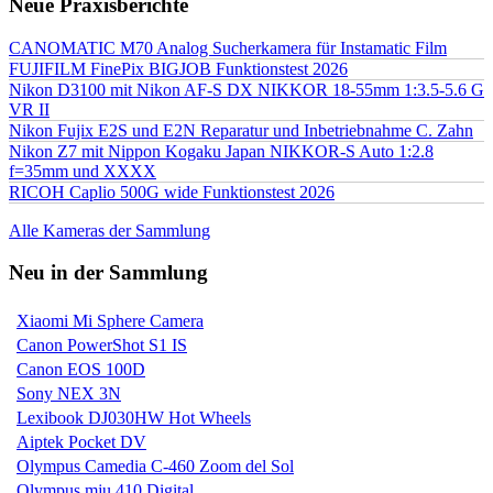
Neue Praxisberichte
CANOMATIC M70 Analog Sucherkamera für Instamatic Film
FUJIFILM FinePix BIGJOB Funktionstest 2026
Nikon D3100 mit Nikon AF-S DX NIKKOR 18-55mm 1:3.5-5.6 G
VR II
Nikon Fujix E2S und E2N Reparatur und Inbetriebnahme C. Zahn
Nikon Z7 mit Nippon Kogaku Japan NIKKOR-S Auto 1:2.8
f=35mm und XXXX
RICOH Caplio 500G wide Funktionstest 2026
Alle Kameras der Sammlung
Neu in der Sammlung
Xiaomi Mi Sphere Camera
Canon PowerShot S1 IS
Canon EOS 100D
Sony NEX 3N
Lexibook DJ030HW Hot Wheels
Aiptek Pocket DV
Olympus Camedia C-460 Zoom del Sol
Olympus mju 410 Digital