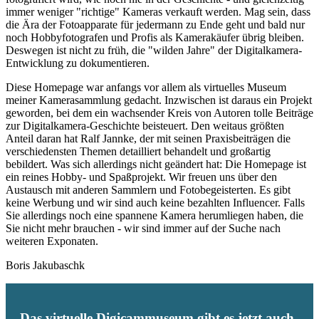
immer weniger "richtige" Kameras verkauft werden. Mag sein, dass
die Ära der Fotoapparate für jedermann zu Ende geht und bald nur
noch Hobbyfotografen und Profis als Kamerakäufer übrig bleiben.
Deswegen ist nicht zu früh, die "wilden Jahre" der Digitalkamera-
Entwicklung zu dokumentieren.
Diese Homepage war anfangs vor allem als virtuelles Museum
meiner Kamerasammlung gedacht. Inzwischen ist daraus ein Projekt
geworden, bei dem ein wachsender Kreis von Autoren tolle Beiträge
zur Digitalkamera-Geschichte beisteuert. Den weitaus größten
Anteil daran hat Ralf Jannke, der mit seinen Praxisbeiträgen die
verschiedensten Themen detailliert behandelt und großartig
bebildert. Was sich allerdings nicht geändert hat: Die Homepage ist
ein reines Hobby- und Spaßprojekt. Wir freuen uns über den
Austausch mit anderen Sammlern und Fotobegeisterten. Es gibt
keine Werbung und wir sind auch keine bezahlten Influencer. Falls
Sie allerdings noch eine spannene Kamera herumliegen haben, die
Sie nicht mehr brauchen - wir sind immer auf der Suche nach
weiteren Exponaten.
Boris Jakubaschk
Das virtuelle Digicammuseum gibt es jetzt auch