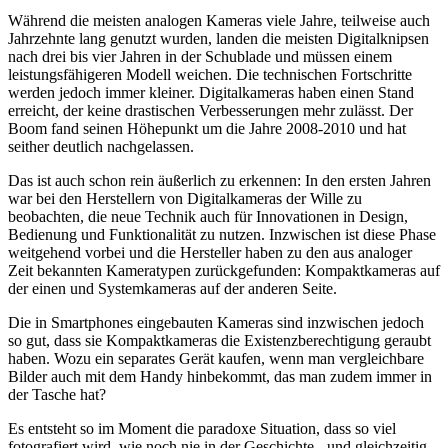
Während die meisten analogen Kameras viele Jahre, teilweise auch
Jahrzehnte lang genutzt wurden, landen die meisten Digitalknipsen
nach drei bis vier Jahren in der Schublade und müssen einem
leistungsfähigeren Modell weichen. Die technischen Fortschritte
werden jedoch immer kleiner. Digitalkameras haben einen Stand
erreicht, der keine drastischen Verbesserungen mehr zulässt. Der
Boom fand seinen Höhepunkt um die Jahre 2008-2010 und hat
seither deutlich nachgelassen.
Das ist auch schon rein äußerlich zu erkennen: In den ersten Jahren
war bei den Herstellern von Digitalkameras der Wille zu
beobachten, die neue Technik auch für Innovationen in Design,
Bedienung und Funktionalität zu nutzen. Inzwischen ist diese Phase
weitgehend vorbei und die Hersteller haben zu den aus analoger
Zeit bekannten Kameratypen zurückgefunden: Kompaktkameras auf
der einen und Systemkameras auf der anderen Seite.
Die in Smartphones eingebauten Kameras sind inzwischen jedoch
so gut, dass sie Kompaktkameras die Existenzberechtigung geraubt
haben. Wozu ein separates Gerät kaufen, wenn man vergleichbare
Bilder auch mit dem Handy hinbekommt, das man zudem immer in
der Tasche hat?
Es entsteht so im Moment die paradoxe Situation, dass so viel
fotografiert wird, wie noch nie in der Geschichte - und gleichzeitig