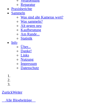
Verarbeitung
Reparatur
Praxisberichte
Sammeln
Was sind alte Kameras wert?
Was sammeln?
Alt gegen neu
Kaufberatung
Am Rande...
Statistik
Info
Über...
Danke!
Links
Nutzung
Impressum
Datenschutz
Zurück
Weiter
Alle Blogbeiträge