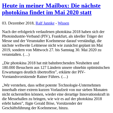
Heute in meiner Mailbox: Die nächste
photokina findet im Mai 2020 statt
03. Dezember 2018,
Ralf Jannke
-
Wissen
Nach der erfolgreich verlaufenen photokina 2018 haben sich der
Photoindustrie-Verband (PIV), Frankfurt, als ideeller Träger der
Messe und der Veranstalter Koelnmesse darauf verständigt, die
nächste weltweite Leitmesse nicht wie zunächst geplant im Mai
2019, sondern von Mittwoch 27. bis Samstag 30. Mai 2020 zu
veranstalten. (…)
„Die photokina 2018 hat mit bahnbrechenden Neuheiten und
180.000 Besuchern aus 127 Ländern unsere ohnehin optimistischen
Erwartungen deutlich übertroffen”, erklärte der PIV-
Vorstandsvorsitzende Rainer Führes. (…)
„Wir verstehen, dass selbst potente Technologie-Unternehmen
innerhalb einer extrem kurzen Vorlaufzeit von nur sieben Monaten
nicht sicherstellen können, wieder eine derartige Innovationskraft in
die Messehallen zu bringen, wie wir es auf der photokina 2018
erlebt haben”, fügte Gerald Böse, Vorsitzender der
Geschäftsführung der Koelnmesse, hinzu.