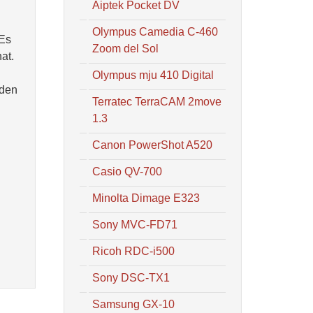
Aiptek Pocket DV
Olympus Camedia C-460
 Es
Zoom del Sol
at.
Olympus mju 410 Digital
 den
Terratec TerraCAM 2move
1.3
Canon PowerShot A520
Casio QV-700
Minolta Dimage E323
Sony MVC-FD71
Ricoh RDC-i500
Sony DSC-TX1
Samsung GX-10