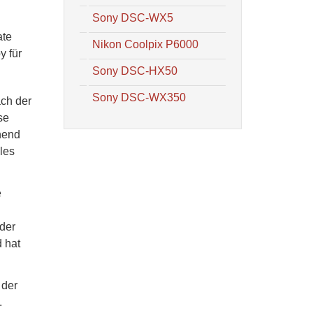
Sony DSC-WX5
ate
Nikon Coolpix P6000
y für
Sony DSC-HX50
Sony DSC-WX350
ach der
se
hend
les
e
 der
 hat
 der
.