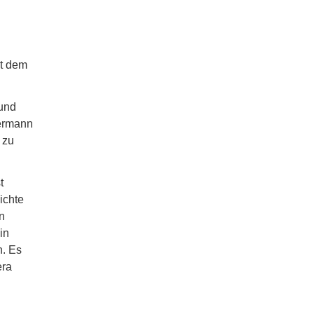
it dem
 und
dermann
 zu
t
ichte
n
in
n. Es
era