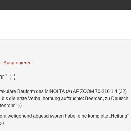
n
,
Ausprobieren
r" ;-)
ektakuläre Bauform des MINOLTA (A) AF ZOOM 70-210 1:4 (32)
, bis die erste Verballhornung auftauchte: Beercan, zu Deutsch
enrohr" ;-)
mera weitgehend abgeschworen habe, eine komplette „Heilung“
-)