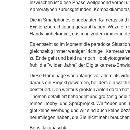
Inzwischen ist diese Phase weitgehend vorbei u
Kameratypen zurückgefunden: Kompaktkameras a
Die in Smartphones eingebauten Kameras sind i
Existenzberechtigung geraubt haben. Wozu ein s
Handy hinbekommt, das man zudem immer in de
Es entsteht so im Moment die paradoxe Situation, 
gleichzeitig immer weniger "richtige" Kameras v
zu Ende geht und bald nur noch Hobbyfotografen 
früh, die "wilden Jahre" der Digitalkamera-Entw
Diese Homepage war anfangs vor allem als virt
daraus ein Projekt geworden, bei dem ein wachse
beisteuert. Den weitaus größten Anteil daran hat
Themen detailliert behandelt und großartig bebil
reines Hobby- und Spaßprojekt. Wir freuen uns 
gibt keine Werbung und wir sind auch keine beza
herumliegen haben, die Sie nicht mehr brauchen
Boris Jakubaschk