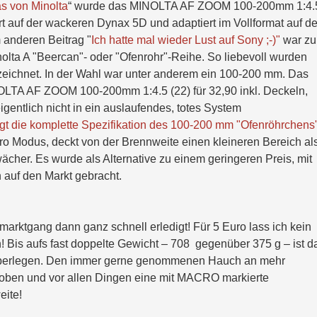
as von Minolta
“ wurde das MINOLTA AF ZOOM 100-200mm 1:4.
ort auf der wackeren Dynax 5D und adaptiert im Vollformat auf de
 anderen Beitrag "
Ich hatte mal wieder Lust auf Sony ;-)
"
war zu
olta A "Beercan"- oder "Ofenrohr"-Reihe. So liebevoll wurden
zeichnet. In der Wahl war unter anderem ein 100-200 mm. Das
NOLTA AF ZOOM 100-200mm 1:4.5 (22) für 32,90 inkl. Deckeln,
igentlich nicht in ein auslaufendes, totes System
igt die komplette Spezifikation des 100-200 mm "Ofenröhrchens
kro Modus, deckt von der Brennweite einen kleineren Bereich al
ächer. Es wurde als Alternative zu einem geringeren Preis, mit
auf den Markt gebracht.
arktgang dann ganz schnell erledigt! Für 5 Euro lass ich kein
 Bis aufs fast doppelte Gewicht – 708 gegenüber 375 g – ist d
überlegen. Den immer gerne genommenen Hauch an mehr
 oben und vor allen Dingen eine mit MACRO markierte
eite!