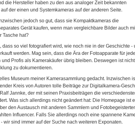
nd die Hersteller haben zu den aus analoger Zeit bekannten
uf der einen und Systemkameras auf der anderen Seite.
nzwischen jedoch so gut, dass sie Kompaktkameras die
eparates Gerät kaufen, wenn man vergleichbare Bilder auch m
r Tasche hat?
dass so viel fotografiert wird, wie noch nie in der Geschichte -
erkauft werden. Mag sein, dass die Ära der Fotoapparate für je
und Profis als Kamerakäufer übrig bleiben. Deswegen ist nicht
icklung zu dokumentieren.
uelles Museum meiner Kamerasammlung gedacht. Inzwischen is
nder Kreis von Autoren tolle Beiträge zur Digitalkamera-Gesch
 Ralf Jannke, der mit seinen Praxisbeiträgen die verschiedenste
dert. Was sich allerdings nicht geändert hat: Die Homepage ist e
über den Austausch mit anderen Sammlern und Fotobegeisterte
hlten Influencer. Falls Sie allerdings noch eine spannene Kam
 - wir sind immer auf der Suche nach weiteren Exponaten.