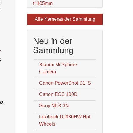
5
f=105mm
r
Alle Kameras der Sammlung
Neu in der
Sammlung
"
s
Xiaomi Mi Sphere
Camera
Canon PowerShot S1 IS
Canon EOS 100D
as
Sony NEX 3N
Lexibook DJ030HW Hot
Wheels