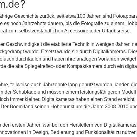
m.de?
jährige Geschichte zurück, seit etwa 100 Jahren sind Fotoappar
lte es noch Jahrzehnte dauern, bis die Fotografie zu einem Hobb
at zum selbstverständlichen Accessoire jeder Urlaubsreise.
er Geschwindigkeit die etablierte Technik in wenigen Jahren n
kgedrängt wurde. Ersetzt wurde sie durch Digitalkameras. Die
olution durchlaufen und haben ihre analogen Vorfahren weitge
rde die alte Spiegelreflex- oder Kompaktkamera durch ein digita
re, teilweise auch Jahrzehnte lang genutzt wurden, landen di
n in der Schublade und müssen einem leistungsfähigeren Modell
doch immer kleiner. Digitalkameras haben einen Stand erreicht,
. Der Boom fand seinen Höhepunkt um die Jahre 2008-2010 und
n den ersten Jahren war bei den Herstellern von Digitalkameras
Innovationen in Design, Bedienung und Funktionalität zu nutzen