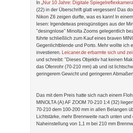
In „
Nur 10 Jahre: Digitale Spiegelreflexkamer
(22) in der Überschrift glatt vergessen! Das d
Nikon Z6 zeigen durfte, was es kann! In einem
lesen: Irgendetwas preisgünstiges aus der Min
"desingnlose" Minolta Zooms gelegentlich be
führte schließlich zum Kauf eines braven MI
Gegenlichtblende und Porto. Mehr wollte ich e
investieren.
Leicaner.de erbarmte sich und ze
und schreibt: "Dieses Objektiv hat keinen Ma
das Ofenrohr (70-210 mm) ab und ist lichtschw
geringerem Gewicht und geringeren Abmaßen 
Das mit dem Preis hatte sich nach einem Flohm
MINOLTA (A) AF ZOOM 70-210 1:4 (32) liegen!
70-210 dem 100-200 mm in allen Belangen 
Lichtstärke, mehr Brennweite nach unten und
Naheinstellung von 1,1 m bei 210 mm Brennw