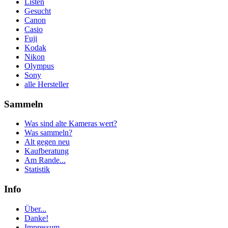
Listen
Gesucht
Canon
Casio
Fuji
Kodak
Nikon
Olympus
Sony
alle Hersteller
Sammeln
Was sind alte Kameras wert?
Was sammeln?
Alt gegen neu
Kaufberatung
Am Rande...
Statistik
Info
Über...
Danke!
Impressum