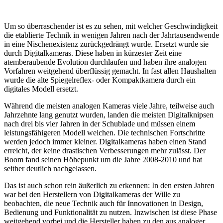
Um so überraschender ist es zu sehen, mit welcher Geschwindigkeit
die etablierte Technik in wenigen Jahren nach der Jahrtausendwende
in eine Nischenexistenz zurückgedrängt wurde. Ersetzt wurde sie
durch Digitalkameras. Diese haben in kürzester Zeit eine
atemberaubende Evolution durchlaufen und haben ihre analogen
Vorfahren weitgehend überflüssig gemacht. In fast allen Haushalten
wurde die alte Spiegelreflex- oder Kompaktkamera durch ein
digitales Modell ersetzt.
Während die meisten analogen Kameras viele Jahre, teilweise auch
Jahrzehnte lang genutzt wurden, landen die meisten Digitalknipsen
nach drei bis vier Jahren in der Schublade und müssen einem
leistungsfähigeren Modell weichen. Die technischen Fortschritte
werden jedoch immer kleiner. Digitalkameras haben einen Stand
erreicht, der keine drastischen Verbesserungen mehr zulässt. Der
Boom fand seinen Höhepunkt um die Jahre 2008-2010 und hat
seither deutlich nachgelassen.
Das ist auch schon rein äußerlich zu erkennen: In den ersten Jahren
war bei den Herstellern von Digitalkameras der Wille zu
beobachten, die neue Technik auch für Innovationen in Design,
Bedienung und Funktionalität zu nutzen. Inzwischen ist diese Phase
weitgehend vorbei und die Hersteller haben zu den aus analoger