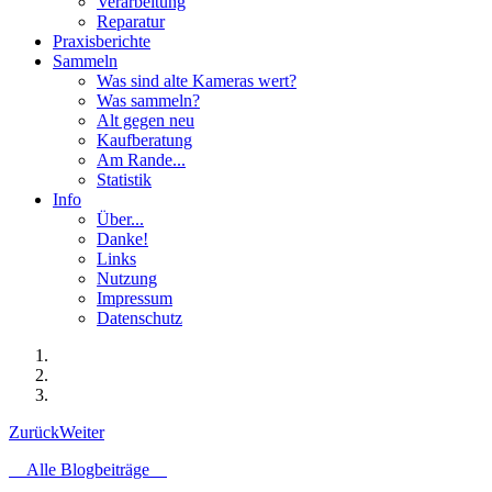
Verarbeitung
Reparatur
Praxisberichte
Sammeln
Was sind alte Kameras wert?
Was sammeln?
Alt gegen neu
Kaufberatung
Am Rande...
Statistik
Info
Über...
Danke!
Links
Nutzung
Impressum
Datenschutz
Zurück
Weiter
Alle Blogbeiträge