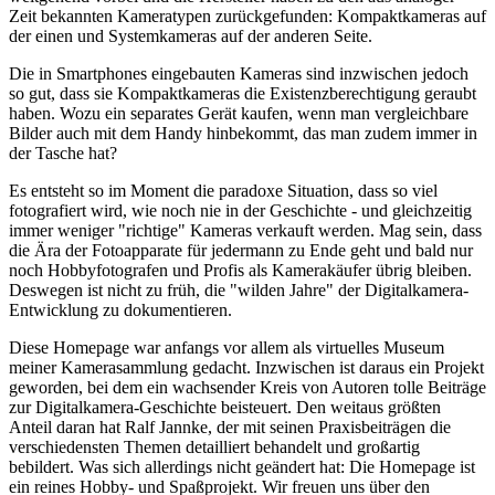
Zeit bekannten Kameratypen zurückgefunden: Kompaktkameras auf
der einen und Systemkameras auf der anderen Seite.
Die in Smartphones eingebauten Kameras sind inzwischen jedoch
so gut, dass sie Kompaktkameras die Existenzberechtigung geraubt
haben. Wozu ein separates Gerät kaufen, wenn man vergleichbare
Bilder auch mit dem Handy hinbekommt, das man zudem immer in
der Tasche hat?
Es entsteht so im Moment die paradoxe Situation, dass so viel
fotografiert wird, wie noch nie in der Geschichte - und gleichzeitig
immer weniger "richtige" Kameras verkauft werden. Mag sein, dass
die Ära der Fotoapparate für jedermann zu Ende geht und bald nur
noch Hobbyfotografen und Profis als Kamerakäufer übrig bleiben.
Deswegen ist nicht zu früh, die "wilden Jahre" der Digitalkamera-
Entwicklung zu dokumentieren.
Diese Homepage war anfangs vor allem als virtuelles Museum
meiner Kamerasammlung gedacht. Inzwischen ist daraus ein Projekt
geworden, bei dem ein wachsender Kreis von Autoren tolle Beiträge
zur Digitalkamera-Geschichte beisteuert. Den weitaus größten
Anteil daran hat Ralf Jannke, der mit seinen Praxisbeiträgen die
verschiedensten Themen detailliert behandelt und großartig
bebildert. Was sich allerdings nicht geändert hat: Die Homepage ist
ein reines Hobby- und Spaßprojekt. Wir freuen uns über den