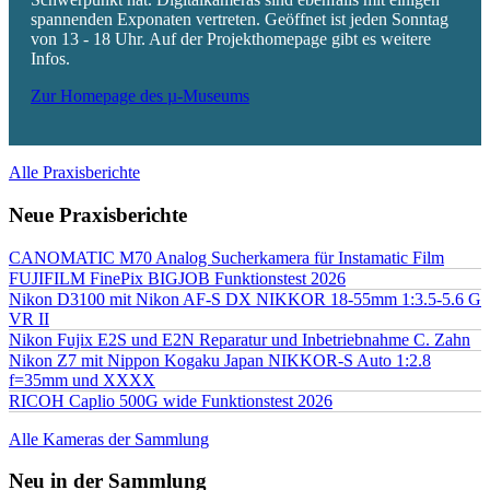
spannenden Exponaten vertreten. Geöffnet ist jeden Sonntag
von 13 - 18 Uhr. Auf der Projekthomepage gibt es weitere
Infos.
Zur Homepage des µ-Museums
Alle Praxisberichte
Neue Praxisberichte
CANOMATIC M70 Analog Sucherkamera für Instamatic Film
FUJIFILM FinePix BIGJOB Funktionstest 2026
Nikon D3100 mit Nikon AF-S DX NIKKOR 18-55mm 1:3.5-5.6 G
VR II
Nikon Fujix E2S und E2N Reparatur und Inbetriebnahme C. Zahn
Nikon Z7 mit Nippon Kogaku Japan NIKKOR-S Auto 1:2.8
f=35mm und XXXX
RICOH Caplio 500G wide Funktionstest 2026
Alle Kameras der Sammlung
Neu in der Sammlung