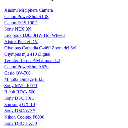
Xiaomi Mi Sphere Camera
Canon PowerShot S1 IS
Canon EOS 100D
Sony NEX 3N
Lexibook DJ030HW Hot Wheels
Aiptek Pocket DV
Olympus Camedia C-460 Zoom del Sol
Olympus mju 410 Digital
Terratec TerraCAM 2move 1.3
Canon PowerShot A520
Casio QV-700
Minolta Dimage E323
Sony MVC-FD71
Ricoh RDC-i500
Sony DSC-TX1
Samsung GX-10
Sony DSC-WX5
Nikon Coolpix P6000
Sony DSC-HX50