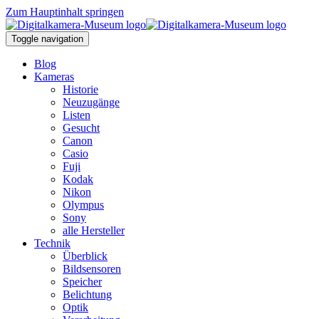
Zum Hauptinhalt springen
Toggle navigation
Blog
Kameras
Historie
Neuzugänge
Listen
Gesucht
Canon
Casio
Fuji
Kodak
Nikon
Olympus
Sony
alle Hersteller
Technik
Überblick
Bildsensoren
Speicher
Belichtung
Optik