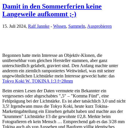
Damit in den Sommerferien keine
Langeweile aufkommt ;-)
15. Juli 2024,
Ralf Jannke
-
Wissen
,
Sammeln
,
Ausprobieren
Begonnen hatte mein Interesse an Objektiv-Klonen, die
unübersehbar vom gleichen Hersteller stammen, aber ganz
unterschiedlich gelabelt, graviert sind. Den Anfang machte unter
anderem ein ziemlich ramponiertes Weitwinkel, was mit seiner
ungewöhnlichen Lichtstärke mein Interesse geweckt hatte: das
Tokyo Koki W. TOKINA 1:3 f=28mm
Beim ersten Lesen der Daten vermutete ein Bekannter ein
vergessenes oder abgeschabtes ",5" – "Komma Fünf", eine
Fehlprägung bei der Lichtstärke. Es ist aber tatsächlich 3,0 und nicht
3,5! Irgendwann muss die Tokyo Koki, heute kurz Tokina-
Marketingabteilung ein Einsehen gehabt haben und machte aus der
"krummen" Lichtstärke f/3 die gewohnte f/2,8. Merkte beim
Fotografieren eh kein Mensch … Entsprechend gab es das 3/28 mm
Tokina auch als von Aussehen und Bauform völlig identisches