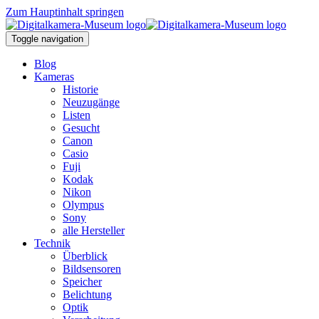
Zum Hauptinhalt springen
Toggle navigation
Blog
Kameras
Historie
Neuzugänge
Listen
Gesucht
Canon
Casio
Fuji
Kodak
Nikon
Olympus
Sony
alle Hersteller
Technik
Überblick
Bildsensoren
Speicher
Belichtung
Optik