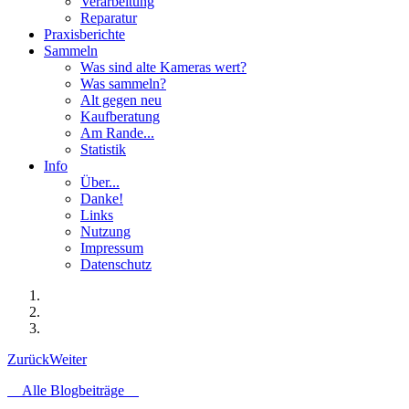
Verarbeitung
Reparatur
Praxisberichte
Sammeln
Was sind alte Kameras wert?
Was sammeln?
Alt gegen neu
Kaufberatung
Am Rande...
Statistik
Info
Über...
Danke!
Links
Nutzung
Impressum
Datenschutz
Zurück
Weiter
Alle Blogbeiträge