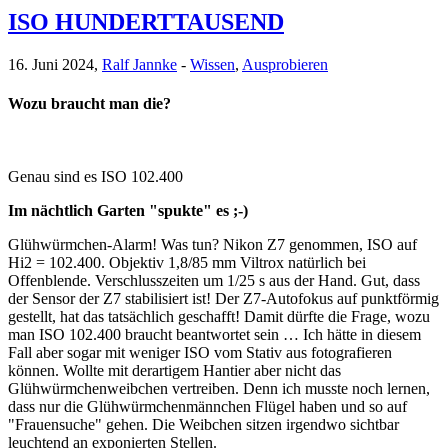
ISO HUNDERTTAUSEND
16. Juni 2024,
Ralf Jannke
-
Wissen
,
Ausprobieren
Wozu braucht man die?
Genau sind es ISO 102.400
Im nächtlich Garten "spukte" es ;-)
Glühwürmchen-Alarm! Was tun? Nikon Z7 genommen, ISO auf
Hi2 = 102.400. Objektiv 1,8/85 mm Viltrox natürlich bei
Offenblende. Verschlusszeiten um 1/25 s aus der Hand. Gut, dass
der Sensor der Z7 stabilisiert ist! Der Z7-Autofokus auf punktförmig
gestellt, hat das tatsächlich geschafft! Damit dürfte die Frage, wozu
man ISO 102.400 braucht beantwortet sein … Ich hätte in diesem
Fall aber sogar mit weniger ISO vom Stativ aus fotografieren
können. Wollte mit derartigem Hantier aber nicht das
Glühwürmchenweibchen vertreiben. Denn ich musste noch lernen,
dass nur die Glühwürmchenmännchen Flügel haben und so auf
"Frauensuche" gehen. Die Weibchen sitzen irgendwo sichtbar
leuchtend an exponierten Stellen.