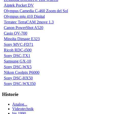
Aiptek Pocket DV
Olympus Camedia C-460 Zoom del Sol
Olympus mju 410 Digital
Terratec TerraCAM 2move 1.3
Canon PowerShot A520
Casio QV-700
Minolta Dimage E323
Sony MVC-FD71
Ricoh RDC-i500
Sony DSC-TX1
Samsung GX-10
Sony DSC-WX5
Nikon Coolpix P6000
Sony DSC-HX50
Sony DSC-WX350
Historie
Analog...
Videotechnik
bis 1990