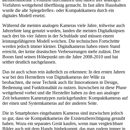
Vorfahren weitgehend überflüssig gemacht. In fast allen Haushalten
wurde die alte Spiegelreflex- oder Kompaktkamera durch ein
digitales Modell ersetzt.
Während die meisten analogen Kameras viele Jahre, teilweise auch
Jahrzehnte lang genutzt wurden, landen die meisten Digitalknipsen
nach drei bis vier Jahren in der Schublade und müssen einem
leistungsfähigeren Modell weichen. Die technischen Fortschritte
werden jedoch immer kleiner. Digitalkameras haben einen Stand
erreicht, der keine drastischen Verbesserungen mehr zulässt. Der
Boom fand seinen Höhepunkt um die Jahre 2008-2010 und hat
seither deutlich nachgelassen.
Das ist auch schon rein äußerlich zu erkennen: In den ersten Jahren
war bei den Herstellern von Digitalkameras der Wille zu
beobachten, die neue Technik auch für Innovationen in Design,
Bedienung und Funktionalität zu nutzen. Inzwischen ist diese Phase
weitgehend vorbei und die Hersteller haben zu den aus analoger
Zeit bekannten Kameratypen zurückgefunden: Kompaktkameras auf
der einen und Systemkameras auf der anderen Seite.
Die in Smartphones eingebauten Kameras sind inzwischen jedoch
so gut, dass sie Kompaktkameras die Existenzberechtigung geraubt
haben. Wozu ein separates Gerät kaufen, wenn man vergleichbare
Bilder auch mit dem Handy hinbekommt, das man zudem immer in