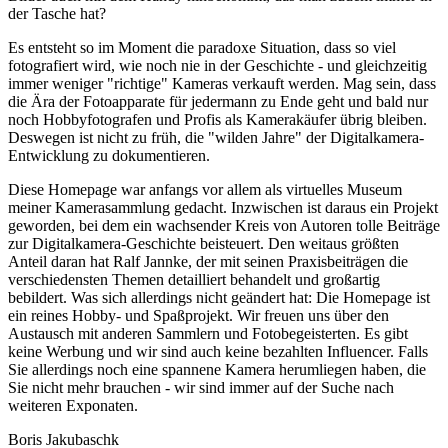
der Tasche hat?
Es entsteht so im Moment die paradoxe Situation, dass so viel
fotografiert wird, wie noch nie in der Geschichte - und gleichzeitig
immer weniger "richtige" Kameras verkauft werden. Mag sein, dass
die Ära der Fotoapparate für jedermann zu Ende geht und bald nur
noch Hobbyfotografen und Profis als Kamerakäufer übrig bleiben.
Deswegen ist nicht zu früh, die "wilden Jahre" der Digitalkamera-
Entwicklung zu dokumentieren.
Diese Homepage war anfangs vor allem als virtuelles Museum
meiner Kamerasammlung gedacht. Inzwischen ist daraus ein Projekt
geworden, bei dem ein wachsender Kreis von Autoren tolle Beiträge
zur Digitalkamera-Geschichte beisteuert. Den weitaus größten
Anteil daran hat Ralf Jannke, der mit seinen Praxisbeiträgen die
verschiedensten Themen detailliert behandelt und großartig
bebildert. Was sich allerdings nicht geändert hat: Die Homepage ist
ein reines Hobby- und Spaßprojekt. Wir freuen uns über den
Austausch mit anderen Sammlern und Fotobegeisterten. Es gibt
keine Werbung und wir sind auch keine bezahlten Influencer. Falls
Sie allerdings noch eine spannene Kamera herumliegen haben, die
Sie nicht mehr brauchen - wir sind immer auf der Suche nach
weiteren Exponaten.
Boris Jakubaschk