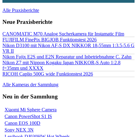
Alle Praxisberichte
Neue Praxisberichte
CANOMATIC M70 Analog Sucherkamera für Instamatic Film
FUJIFILM FinePix BIGJOB Funktionstest 2026
Nikon D3100 mit Nikon AF-S DX NIKKOR 18-55mm 1:3.5-5.6 G
VR II
Nikon Fujix E2S und E2N Reparatur und Inbetriebnahme C. Zahn
Nikon Z7 mit Nippon Kogaku Japan NIKKOR-S Auto 1:2.8
f=35mm und XXXX
RICOH Caplio 500G wide Funktionstest 2026
Alle Kameras der Sammlung
Neu in der Sammlung
Xiaomi Mi Sphere Camera
Canon PowerShot S1 IS
Canon EOS 100D
Sony NEX 3N
Lexibook DJ030HW Hot Wheels