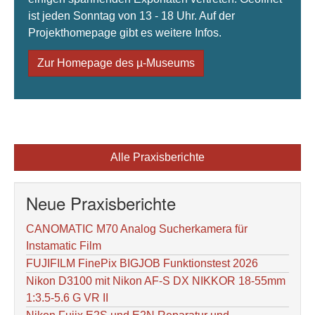
ist jeden Sonntag von 13 - 18 Uhr. Auf der
Projekthomepage gibt es weitere Infos.
Zur Homepage des µ-Museums
Alle Praxisberichte
Neue Praxisberichte
CANOMATIC M70 Analog Sucherkamera für
Instamatic Film
FUJIFILM FinePix BIGJOB Funktionstest 2026
Nikon D3100 mit Nikon AF-S DX NIKKOR 18-55mm
1:3.5-5.6 G VR II