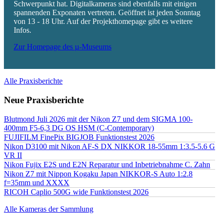
Schwerpunkt hat. Digitalkameras sind ebenfalls mit einigen
spannenden Exponaten vertreten. Geöffnet ist jeden Sonntag
von 13 - 18 Uhr. Auf der Projekthomepage gibt es weitere
Infos.
Zur Homepage des µ-Museums
Alle Praxisberichte
Neue Praxisberichte
Blutmond Juli 2026 mit der Nikon Z7 und dem SIGMA 100-
400mm F5-6,3 DG OS HSM (C-Contemporary)
FUJIFILM FinePix BIGJOB Funktionstest 2026
Nikon D3100 mit Nikon AF-S DX NIKKOR 18-55mm 1:3.5-5.6 G
VR II
Nikon Fujix E2S und E2N Reparatur und Inbetriebnahme C. Zahn
Nikon Z7 mit Nippon Kogaku Japan NIKKOR-S Auto 1:2.8
f=35mm und XXXX
RICOH Caplio 500G wide Funktionstest 2026
Alle Kameras der Sammlung