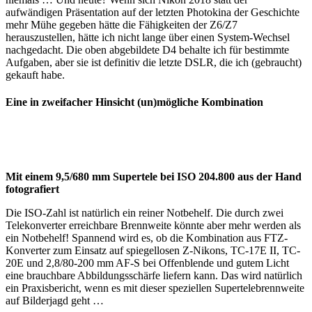
aufwändigen Präsentation auf der letzten Photokina der Geschichte
mehr Mühe gegeben hätte die Fähigkeiten der Z6/Z7
herauszustellen, hätte ich nicht lange über einen System-Wechsel
nachgedacht. Die oben abgebildete D4 behalte ich für bestimmte
Aufgaben, aber sie ist definitiv die letzte DSLR, die ich (gebraucht)
gekauft habe.
Eine in zweifacher Hinsicht (un)mögliche Kombination
Mit einem 9,5/680 mm Supertele bei ISO 204.800 aus der Hand
fotografiert
Die ISO-Zahl ist natürlich ein reiner Notbehelf. Die durch zwei
Telekonverter erreichbare Brennweite könnte aber mehr werden als
ein Notbehelf! Spannend wird es, ob die Kombination aus FTZ-
Konverter zum Einsatz auf spiegellosen Z-Nikons, TC-17E II, TC-
20E und 2,8/80-200 mm AF-S bei Offenblende und gutem Licht
eine brauchbare Abbildungsschärfe liefern kann. Das wird natürlich
ein Praxisbericht, wenn es mit dieser speziellen Supertelebrennweite
auf Bilderjagd geht …