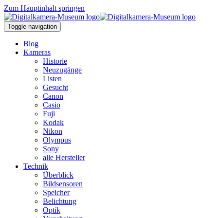
Zum Hauptinhalt springen
Toggle navigation
Blog
Kameras
Historie
Neuzugänge
Listen
Gesucht
Canon
Casio
Fuji
Kodak
Nikon
Olympus
Sony
alle Hersteller
Technik
Überblick
Bildsensoren
Speicher
Belichtung
Optik