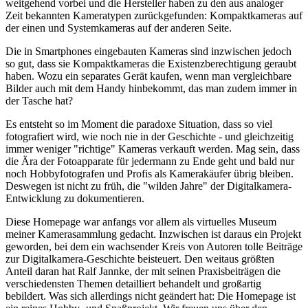
weitgehend vorbei und die Hersteller haben zu den aus analoger
Zeit bekannten Kameratypen zurückgefunden: Kompaktkameras auf
der einen und Systemkameras auf der anderen Seite.
Die in Smartphones eingebauten Kameras sind inzwischen jedoch
so gut, dass sie Kompaktkameras die Existenzberechtigung geraubt
haben. Wozu ein separates Gerät kaufen, wenn man vergleichbare
Bilder auch mit dem Handy hinbekommt, das man zudem immer in
der Tasche hat?
Es entsteht so im Moment die paradoxe Situation, dass so viel
fotografiert wird, wie noch nie in der Geschichte - und gleichzeitig
immer weniger "richtige" Kameras verkauft werden. Mag sein, dass
die Ära der Fotoapparate für jedermann zu Ende geht und bald nur
noch Hobbyfotografen und Profis als Kamerakäufer übrig bleiben.
Deswegen ist nicht zu früh, die "wilden Jahre" der Digitalkamera-
Entwicklung zu dokumentieren.
Diese Homepage war anfangs vor allem als virtuelles Museum
meiner Kamerasammlung gedacht. Inzwischen ist daraus ein Projekt
geworden, bei dem ein wachsender Kreis von Autoren tolle Beiträge
zur Digitalkamera-Geschichte beisteuert. Den weitaus größten
Anteil daran hat Ralf Jannke, der mit seinen Praxisbeiträgen die
verschiedensten Themen detailliert behandelt und großartig
bebildert. Was sich allerdings nicht geändert hat: Die Homepage ist