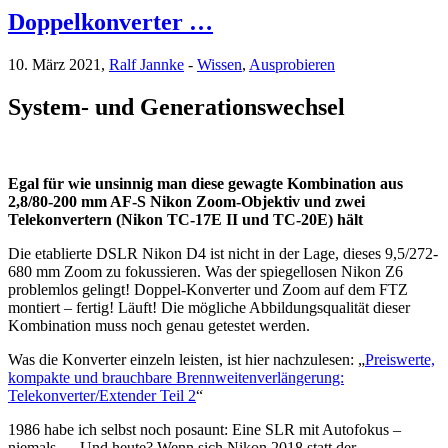
Doppelkonverter …
10. März 2021,
Ralf Jannke
-
Wissen
,
Ausprobieren
System- und Generationswechsel
Egal für wie unsinnig man diese gewagte Kombination aus
2,8/80-200 mm AF-S Nikon Zoom-Objektiv und zwei
Telekonvertern (Nikon TC-17E II und TC-20E) hält
Die etablierte DSLR Nikon D4 ist nicht in der Lage, dieses 9,5/272-
680 mm Zoom zu fokussieren. Was der spiegellosen Nikon Z6
problemlos gelingt! Doppel-Konverter und Zoom auf dem FTZ
montiert – fertig! Läuft! Die mögliche Abbildungsqualität dieser
Kombination muss noch genau getestet werden.
Was die Konverter einzeln leisten, ist hier nachzulesen: „
Preiswerte,
kompakte und brauchbare Brennweitenverlängerung:
Telekonverter/Extender Teil 2
“
1986 habe ich selbst noch posaunt: Eine SLR mit Autofokus –
niemals … Und heute? Wenn sich Nikon 2018 statt der