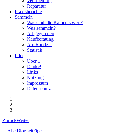
Verarbeitung
Reparatur
Praxisberichte
Sammeln
Was sind alte Kameras wert?
Was sammeln?
Alt gegen neu
Kaufberatung
Am Rande...
Statistik
Info
Über...
Danke!
Links
Nutzung
Impressum
Datenschutz
Zurück
Weiter
Alle Blogbeiträge