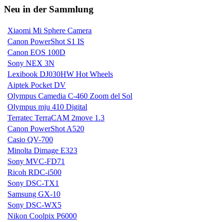
Neu in der Sammlung
Xiaomi Mi Sphere Camera
Canon PowerShot S1 IS
Canon EOS 100D
Sony NEX 3N
Lexibook DJ030HW Hot Wheels
Aiptek Pocket DV
Olympus Camedia C-460 Zoom del Sol
Olympus mju 410 Digital
Terratec TerraCAM 2move 1.3
Canon PowerShot A520
Casio QV-700
Minolta Dimage E323
Sony MVC-FD71
Ricoh RDC-i500
Sony DSC-TX1
Samsung GX-10
Sony DSC-WX5
Nikon Coolpix P6000