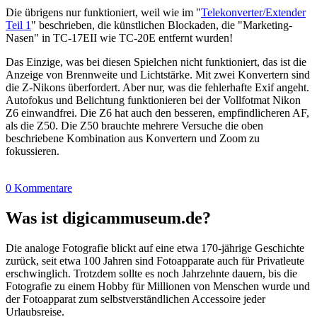
Die übrigens nur funktioniert, weil wie im "
Telekonverter/Extender
Teil 1
" beschrieben, die künstlichen Blockaden, die "Marketing-
Nasen" in TC-17EII wie TC-20E entfernt wurden!
Das Einzige, was bei diesen Spielchen nicht funktioniert, das ist die
Anzeige von Brennweite und Lichtstärke. Mit zwei Konvertern sind
die Z-Nikons überfordert. Aber nur, was die fehlerhafte Exif angeht.
Autofokus und Belichtung funktionieren bei der Vollfotmat Nikon
Z6 einwandfrei. Die Z6 hat auch den besseren, empfindlicheren AF,
als die Z50. Die Z50 brauchte mehrere Versuche die oben
beschriebene Kombination aus Konvertern und Zoom zu
fokussieren.
0 Kommentare
Was ist digicammuseum.de?
Die analoge Fotografie blickt auf eine etwa 170-jährige Geschichte
zurück, seit etwa 100 Jahren sind Fotoapparate auch für Privatleute
erschwinglich. Trotzdem sollte es noch Jahrzehnte dauern, bis die
Fotografie zu einem Hobby für Millionen von Menschen wurde und
der Fotoapparat zum selbstverständlichen Accessoire jeder
Urlaubsreise.