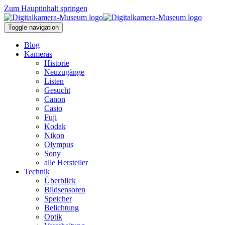
Zum Hauptinhalt springen
Toggle navigation
Blog
Kameras
Historie
Neuzugänge
Listen
Gesucht
Canon
Casio
Fuji
Kodak
Nikon
Olympus
Sony
alle Hersteller
Technik
Überblick
Bildsensoren
Speicher
Belichtung
Optik