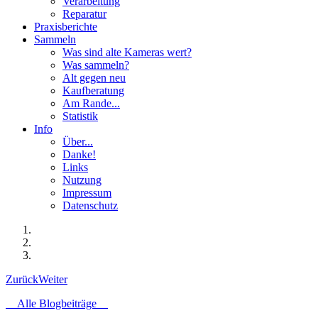
Verarbeitung
Reparatur
Praxisberichte
Sammeln
Was sind alte Kameras wert?
Was sammeln?
Alt gegen neu
Kaufberatung
Am Rande...
Statistik
Info
Über...
Danke!
Links
Nutzung
Impressum
Datenschutz
Zurück
Weiter
Alle Blogbeiträge