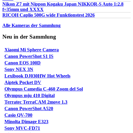
Nikon Z7 mit Nippon Kogaku Japan NIKKOR-S Auto 1:2.8
f=35mm und XXXX
RICOH Caplio 500G wide Funktionstest 2026
Alle Kameras der Sammlung
Neu in der Sammlung
Xiaomi Mi Sphere Camera
Canon PowerShot S1 IS
Canon EOS 100D
Sony NEX 3N
Lexibook DJ030HW Hot Wheels
Aiptek Pocket DV
Olympus Camedia C-460 Zoom del Sol
Olympus mju 410 Digital
Terratec TerraCAM 2move 1.3
Canon PowerShot A520
Casio QV-700
Minolta Dimage E323
Sony MVC-FD71