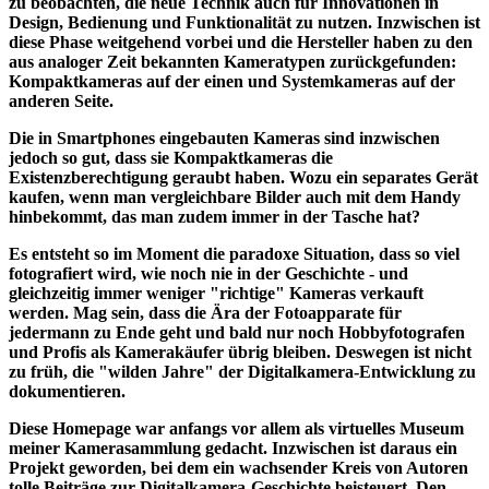
zu beobachten, die neue Technik auch für Innovationen in
Design, Bedienung und Funktionalität zu nutzen. Inzwischen ist
diese Phase weitgehend vorbei und die Hersteller haben zu den
aus analoger Zeit bekannten Kameratypen zurückgefunden:
Kompaktkameras auf der einen und Systemkameras auf der
anderen Seite.
Die in Smartphones eingebauten Kameras sind inzwischen
jedoch so gut, dass sie Kompaktkameras die
Existenzberechtigung geraubt haben. Wozu ein separates Gerät
kaufen, wenn man vergleichbare Bilder auch mit dem Handy
hinbekommt, das man zudem immer in der Tasche hat?
Es entsteht so im Moment die paradoxe Situation, dass so viel
fotografiert wird, wie noch nie in der Geschichte - und
gleichzeitig immer weniger "richtige" Kameras verkauft
werden. Mag sein, dass die Ära der Fotoapparate für
jedermann zu Ende geht und bald nur noch Hobbyfotografen
und Profis als Kamerakäufer übrig bleiben. Deswegen ist nicht
zu früh, die "wilden Jahre" der Digitalkamera-Entwicklung zu
dokumentieren.
Diese Homepage war anfangs vor allem als virtuelles Museum
meiner Kamerasammlung gedacht. Inzwischen ist daraus ein
Projekt geworden, bei dem ein wachsender Kreis von Autoren
tolle Beiträge zur Digitalkamera-Geschichte beisteuert. Den