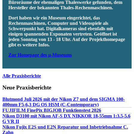
Büroräume der ehemaligen Thaleswerke gefunden, dem
Hersteller der bekannten Thales-Rechenmaschinen.
Dort haben wir ein Museum eingerichtet, das
Rechenmaschinen, Computer und Videospiele als
Schwerpunkt hat. Digitalkameras sind ebenfalls mit
einigen spannenden Exponaten vertreten. Geöffnet ist
jeden Sonntag von 13 - 18 Uhr. Auf der Projekthomepage
gibt es weitere Infos.
Zur Homepage des µ-Museums
Alle Praxisberichte
Neue Praxisberichte
Blutmond Juli 2026 mit der Nikon Z7 und dem SIGMA 100-
400mm F5-6,3 DG OS HSM (C-Contemporary)
FUJIFILM FinePix BIGJOB Funktionstest 2026
Nikon D3100 mit Nikon AF-S DX NIKKOR 18-55mm 1:3.5-5.6
G VR II
Nikon Fujix E2S und E2N Reparatur und Inbetriebnahme C.
Zahn