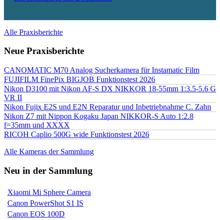
Alle Praxisberichte
Neue Praxisberichte
CANOMATIC M70 Analog Sucherkamera für Instamatic Film
FUJIFILM FinePix BIGJOB Funktionstest 2026
Nikon D3100 mit Nikon AF-S DX NIKKOR 18-55mm 1:3.5-5.6 G
VR II
Nikon Fujix E2S und E2N Reparatur und Inbetriebnahme C. Zahn
Nikon Z7 mit Nippon Kogaku Japan NIKKOR-S Auto 1:2.8
f=35mm und XXXX
RICOH Caplio 500G wide Funktionstest 2026
Alle Kameras der Sammlung
Neu in der Sammlung
Xiaomi Mi Sphere Camera
Canon PowerShot S1 IS
Canon EOS 100D