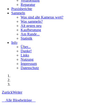
Verarbeitung
Reparatur
Praxisberichte
Sammeln
Was sind alte Kameras wert?
Was sammeln?
Alt gegen neu
Kaufberatung
Am Rande...
Statistik
Info
Über...
Danke!
Links
Nutzung
Impressum
Datenschutz
Zurück
Weiter
Alle Blogbeiträge