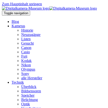
Zum Hauptinhalt springen
Toggle navigation
Blog
Kameras
Historie
Neuzugänge
Listen
Gesucht
Canon
Casio
Fuji
Kodak
Nikon
Olympus
Sony
alle Hersteller
Technik
Überblick
Bildsensoren
Speicher
Belichtung
Optik