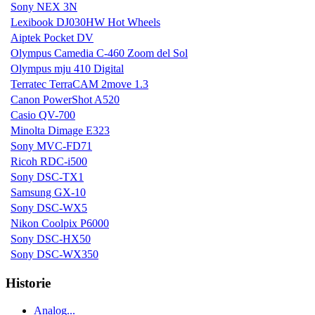
Sony NEX 3N
Lexibook DJ030HW Hot Wheels
Aiptek Pocket DV
Olympus Camedia C-460 Zoom del Sol
Olympus mju 410 Digital
Terratec TerraCAM 2move 1.3
Canon PowerShot A520
Casio QV-700
Minolta Dimage E323
Sony MVC-FD71
Ricoh RDC-i500
Sony DSC-TX1
Samsung GX-10
Sony DSC-WX5
Nikon Coolpix P6000
Sony DSC-HX50
Sony DSC-WX350
Historie
Analog...