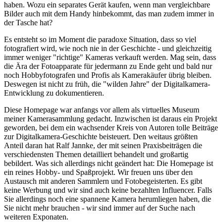
haben. Wozu ein separates Gerät kaufen, wenn man vergleichbare
Bilder auch mit dem Handy hinbekommt, das man zudem immer in
der Tasche hat?
Es entsteht so im Moment die paradoxe Situation, dass so viel
fotografiert wird, wie noch nie in der Geschichte - und gleichzeitig
immer weniger "richtige" Kameras verkauft werden. Mag sein, dass
die Ära der Fotoapparate für jedermann zu Ende geht und bald nur
noch Hobbyfotografen und Profis als Kamerakäufer übrig bleiben.
Deswegen ist nicht zu früh, die "wilden Jahre" der Digitalkamera-
Entwicklung zu dokumentieren.
Diese Homepage war anfangs vor allem als virtuelles Museum
meiner Kamerasammlung gedacht. Inzwischen ist daraus ein Projekt
geworden, bei dem ein wachsender Kreis von Autoren tolle Beiträge
zur Digitalkamera-Geschichte beisteuert. Den weitaus größten
Anteil daran hat Ralf Jannke, der mit seinen Praxisbeiträgen die
verschiedensten Themen detailliert behandelt und großartig
bebildert. Was sich allerdings nicht geändert hat: Die Homepage ist
ein reines Hobby- und Spaßprojekt. Wir freuen uns über den
Austausch mit anderen Sammlern und Fotobegeisterten. Es gibt
keine Werbung und wir sind auch keine bezahlten Influencer. Falls
Sie allerdings noch eine spannene Kamera herumliegen haben, die
Sie nicht mehr brauchen - wir sind immer auf der Suche nach
weiteren Exponaten.