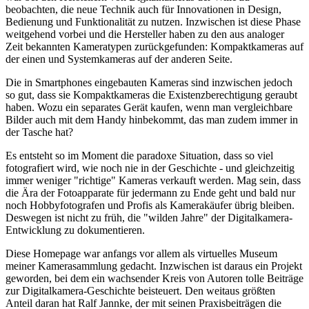
beobachten, die neue Technik auch für Innovationen in Design,
Bedienung und Funktionalität zu nutzen. Inzwischen ist diese Phase
weitgehend vorbei und die Hersteller haben zu den aus analoger
Zeit bekannten Kameratypen zurückgefunden: Kompaktkameras auf
der einen und Systemkameras auf der anderen Seite.
Die in Smartphones eingebauten Kameras sind inzwischen jedoch
so gut, dass sie Kompaktkameras die Existenzberechtigung geraubt
haben. Wozu ein separates Gerät kaufen, wenn man vergleichbare
Bilder auch mit dem Handy hinbekommt, das man zudem immer in
der Tasche hat?
Es entsteht so im Moment die paradoxe Situation, dass so viel
fotografiert wird, wie noch nie in der Geschichte - und gleichzeitig
immer weniger "richtige" Kameras verkauft werden. Mag sein, dass
die Ära der Fotoapparate für jedermann zu Ende geht und bald nur
noch Hobbyfotografen und Profis als Kamerakäufer übrig bleiben.
Deswegen ist nicht zu früh, die "wilden Jahre" der Digitalkamera-
Entwicklung zu dokumentieren.
Diese Homepage war anfangs vor allem als virtuelles Museum
meiner Kamerasammlung gedacht. Inzwischen ist daraus ein Projekt
geworden, bei dem ein wachsender Kreis von Autoren tolle Beiträge
zur Digitalkamera-Geschichte beisteuert. Den weitaus größten
Anteil daran hat Ralf Jannke, der mit seinen Praxisbeiträgen die