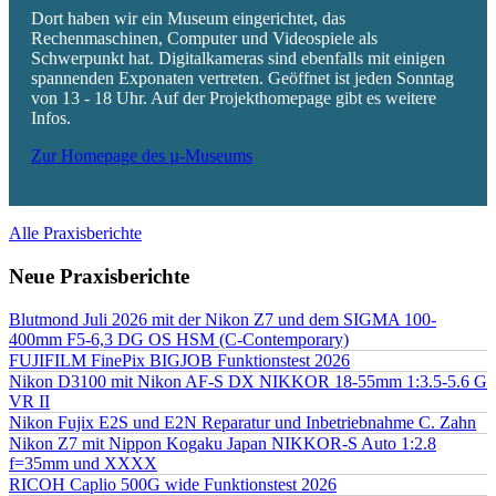
Dort haben wir ein Museum eingerichtet, das
Rechenmaschinen, Computer und Videospiele als
Schwerpunkt hat. Digitalkameras sind ebenfalls mit einigen
spannenden Exponaten vertreten. Geöffnet ist jeden Sonntag
von 13 - 18 Uhr. Auf der Projekthomepage gibt es weitere
Infos.
Zur Homepage des µ-Museums
Alle Praxisberichte
Neue Praxisberichte
Blutmond Juli 2026 mit der Nikon Z7 und dem SIGMA 100-
400mm F5-6,3 DG OS HSM (C-Contemporary)
FUJIFILM FinePix BIGJOB Funktionstest 2026
Nikon D3100 mit Nikon AF-S DX NIKKOR 18-55mm 1:3.5-5.6 G
VR II
Nikon Fujix E2S und E2N Reparatur und Inbetriebnahme C. Zahn
Nikon Z7 mit Nippon Kogaku Japan NIKKOR-S Auto 1:2.8
f=35mm und XXXX
RICOH Caplio 500G wide Funktionstest 2026