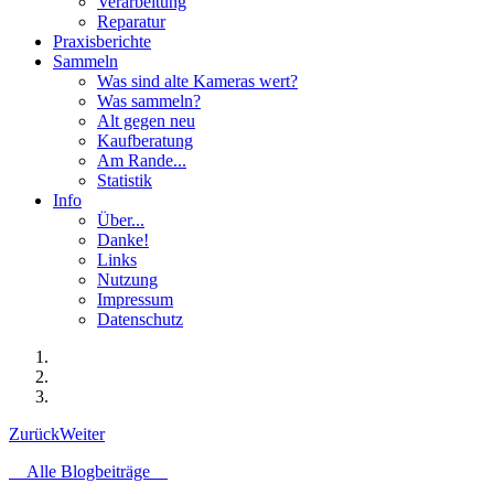
Verarbeitung
Reparatur
Praxisberichte
Sammeln
Was sind alte Kameras wert?
Was sammeln?
Alt gegen neu
Kaufberatung
Am Rande...
Statistik
Info
Über...
Danke!
Links
Nutzung
Impressum
Datenschutz
Zurück
Weiter
Alle Blogbeiträge