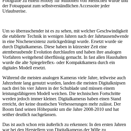
Fotografie zu einem Hobby für Millionen von Menschen wurde und
der Fotoapparat zum selbstverständlichen Accessoire jeder
Urlaubsreise.
Um so überraschender ist es zu sehen, mit welcher Geschwindigkeit
die etablierte Technik in wenigen Jahren nach der Jahrtausendwende
in eine Nischenexistenz zurückgedrängt wurde. Ersetzt wurde sie
durch Digitalkameras. Diese haben in kürzester Zeit eine
atemberaubende Evolution durchlaufen und haben ihre analogen
Vorfahren weitgehend überflüssig gemacht. In fast allen Haushalten
wurde die alte Spiegelreflex- oder Kompaktkamera durch ein
digitales Modell ersetzt.
Während die meisten analogen Kameras viele Jahre, teilweise auch
Jahrzehnte lang genutzt wurden, landen die meisten Digitalknipsen
nach drei bis vier Jahren in der Schublade und müssen einem
leistungsfähigeren Modell weichen. Die technischen Fortschritte
werden jedoch immer kleiner. Digitalkameras haben einen Stand
erreicht, der keine drastischen Verbesserungen mehr zulässt. Der
Boom fand seinen Höhepunkt um die Jahre 2008-2010 und hat
seither deutlich nachgelassen.
Das ist auch schon rein äußerlich zu erkennen: In den ersten Jahren
war bei den Herstellern von Digitalkameras der Wille zu