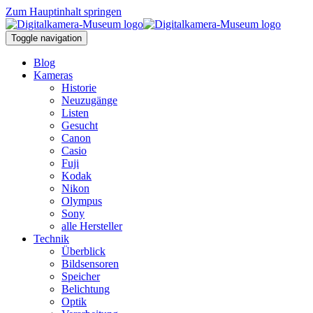
Zum Hauptinhalt springen
Toggle navigation
Blog
Kameras
Historie
Neuzugänge
Listen
Gesucht
Canon
Casio
Fuji
Kodak
Nikon
Olympus
Sony
alle Hersteller
Technik
Überblick
Bildsensoren
Speicher
Belichtung
Optik