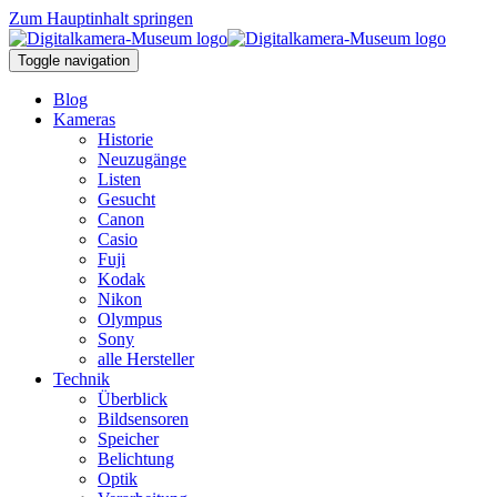
Zum Hauptinhalt springen
Toggle navigation
Blog
Kameras
Historie
Neuzugänge
Listen
Gesucht
Canon
Casio
Fuji
Kodak
Nikon
Olympus
Sony
alle Hersteller
Technik
Überblick
Bildsensoren
Speicher
Belichtung
Optik