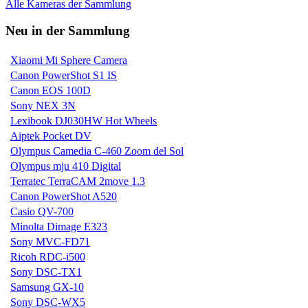
Alle Kameras der Sammlung
Neu in der Sammlung
Xiaomi Mi Sphere Camera
Canon PowerShot S1 IS
Canon EOS 100D
Sony NEX 3N
Lexibook DJ030HW Hot Wheels
Aiptek Pocket DV
Olympus Camedia C-460 Zoom del Sol
Olympus mju 410 Digital
Terratec TerraCAM 2move 1.3
Canon PowerShot A520
Casio QV-700
Minolta Dimage E323
Sony MVC-FD71
Ricoh RDC-i500
Sony DSC-TX1
Samsung GX-10
Sony DSC-WX5