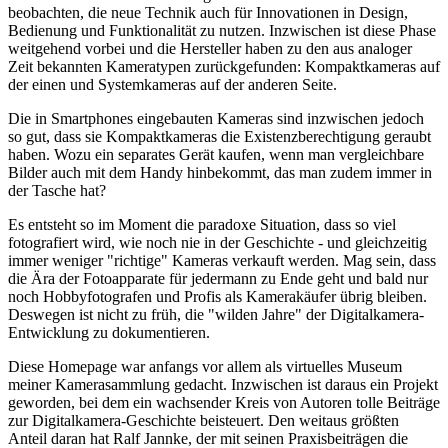
beobachten, die neue Technik auch für Innovationen in Design,
Bedienung und Funktionalität zu nutzen. Inzwischen ist diese Phase
weitgehend vorbei und die Hersteller haben zu den aus analoger
Zeit bekannten Kameratypen zurückgefunden: Kompaktkameras auf
der einen und Systemkameras auf der anderen Seite.
Die in Smartphones eingebauten Kameras sind inzwischen jedoch
so gut, dass sie Kompaktkameras die Existenzberechtigung geraubt
haben. Wozu ein separates Gerät kaufen, wenn man vergleichbare
Bilder auch mit dem Handy hinbekommt, das man zudem immer in
der Tasche hat?
Es entsteht so im Moment die paradoxe Situation, dass so viel
fotografiert wird, wie noch nie in der Geschichte - und gleichzeitig
immer weniger "richtige" Kameras verkauft werden. Mag sein, dass
die Ära der Fotoapparate für jedermann zu Ende geht und bald nur
noch Hobbyfotografen und Profis als Kamerakäufer übrig bleiben.
Deswegen ist nicht zu früh, die "wilden Jahre" der Digitalkamera-
Entwicklung zu dokumentieren.
Diese Homepage war anfangs vor allem als virtuelles Museum
meiner Kamerasammlung gedacht. Inzwischen ist daraus ein Projekt
geworden, bei dem ein wachsender Kreis von Autoren tolle Beiträge
zur Digitalkamera-Geschichte beisteuert. Den weitaus größten
Anteil daran hat Ralf Jannke, der mit seinen Praxisbeiträgen die