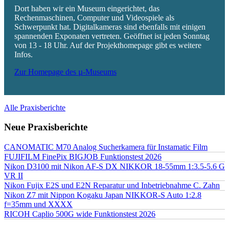
Dort haben wir ein Museum eingerichtet, das
Rechenmaschinen, Computer und Videospiele als
Schwerpunkt hat. Digitalkameras sind ebenfalls mit einigen
spannenden Exponaten vertreten. Geöffnet ist jeden Sonntag
von 13 - 18 Uhr. Auf der Projekthomepage gibt es weitere
Infos.
Zur Homepage des µ-Museums
Alle Praxisberichte
Neue Praxisberichte
CANOMATIC M70 Analog Sucherkamera für Instamatic Film
FUJIFILM FinePix BIGJOB Funktionstest 2026
Nikon D3100 mit Nikon AF-S DX NIKKOR 18-55mm 1:3.5-5.6 G
VR II
Nikon Fujix E2S und E2N Reparatur und Inbetriebnahme C. Zahn
Nikon Z7 mit Nippon Kogaku Japan NIKKOR-S Auto 1:2.8
f=35mm und XXXX
RICOH Caplio 500G wide Funktionstest 2026