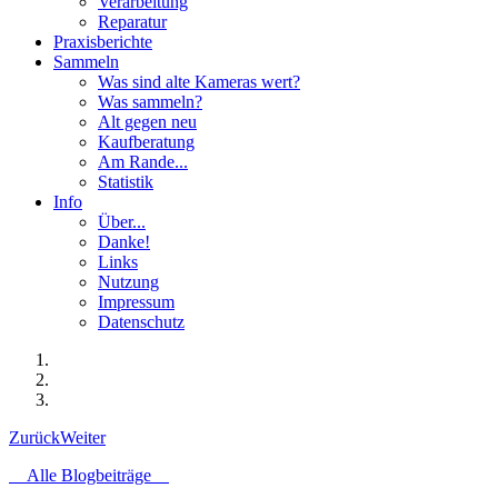
Verarbeitung
Reparatur
Praxisberichte
Sammeln
Was sind alte Kameras wert?
Was sammeln?
Alt gegen neu
Kaufberatung
Am Rande...
Statistik
Info
Über...
Danke!
Links
Nutzung
Impressum
Datenschutz
Zurück
Weiter
Alle Blogbeiträge