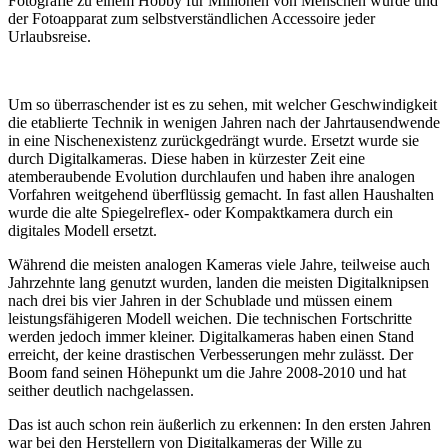
Fotografie zu einem Hobby für Millionen von Menschen wurde und
der Fotoapparat zum selbstverständlichen Accessoire jeder
Urlaubsreise.
Um so überraschender ist es zu sehen, mit welcher Geschwindigkeit
die etablierte Technik in wenigen Jahren nach der Jahrtausendwende
in eine Nischenexistenz zurückgedrängt wurde. Ersetzt wurde sie
durch Digitalkameras. Diese haben in kürzester Zeit eine
atemberaubende Evolution durchlaufen und haben ihre analogen
Vorfahren weitgehend überflüssig gemacht. In fast allen Haushalten
wurde die alte Spiegelreflex- oder Kompaktkamera durch ein
digitales Modell ersetzt.
Während die meisten analogen Kameras viele Jahre, teilweise auch
Jahrzehnte lang genutzt wurden, landen die meisten Digitalknipsen
nach drei bis vier Jahren in der Schublade und müssen einem
leistungsfähigeren Modell weichen. Die technischen Fortschritte
werden jedoch immer kleiner. Digitalkameras haben einen Stand
erreicht, der keine drastischen Verbesserungen mehr zulässt. Der
Boom fand seinen Höhepunkt um die Jahre 2008-2010 und hat
seither deutlich nachgelassen.
Das ist auch schon rein äußerlich zu erkennen: In den ersten Jahren
war bei den Herstellern von Digitalkameras der Wille zu