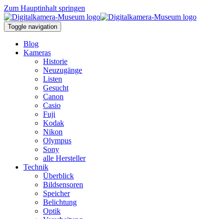
Zum Hauptinhalt springen
Toggle navigation
Blog
Kameras
Historie
Neuzugänge
Listen
Gesucht
Canon
Casio
Fuji
Kodak
Nikon
Olympus
Sony
alle Hersteller
Technik
Überblick
Bildsensoren
Speicher
Belichtung
Optik