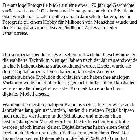
Die analoge Fotografie blickt auf eine etwa 170-jährige Geschichte
zurück, seit etwa 100 Jahren sind Fotoapparate auch für Privatleute
erschwinglich. Trotzdem sollte es noch Jahrzehnte dauern, bis die
Fotografie zu einem Hobby für Millionen von Menschen wurde und
der Fotoapparat zum selbstverständlichen Accessoire jeder
Urlaubsreise.
Um so überraschender ist es zu sehen, mit welcher Geschwindigkeit
die etablierte Technik in wenigen Jahren nach der Jahrtausendwende
in eine Nischenexistenz zurückgedrängt wurde. Ersetzt wurde sie
durch Digitalkameras. Diese haben in kürzester Zeit eine
atemberaubende Evolution durchlaufen und haben ihre analogen
Vorfahren weitgehend überflüssig gemacht. In fast allen Haushalten
wurde die alte Spiegelreflex- oder Kompaktkamera durch ein
digitales Modell ersetzt.
Während die meisten analogen Kameras viele Jahre, teilweise auch
Jahrzehnte lang genutzt wurden, landen die meisten Digitalknipsen
nach drei bis vier Jahren in der Schublade und müssen einem
leistungsfähigeren Modell weichen. Die technischen Fortschritte
werden jedoch immer kleiner. Digitalkameras haben einen Stand
erreicht, der keine drastischen Verbesserungen mehr zulässt. Der
Boom fand seinen Höhepunkt um die Jahre 2008-2010 und hat