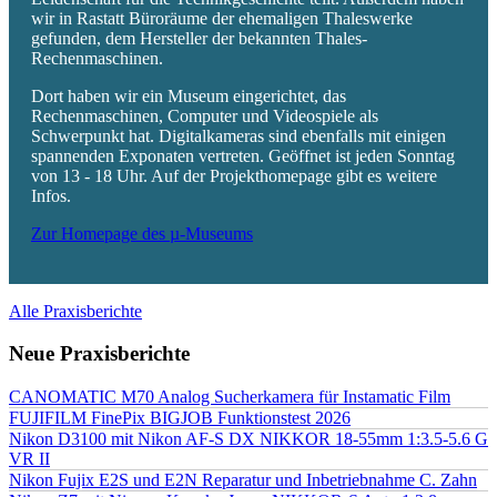
wir in Rastatt Büroräume der ehemaligen Thaleswerke
gefunden, dem Hersteller der bekannten Thales-
Rechenmaschinen.
Dort haben wir ein Museum eingerichtet, das
Rechenmaschinen, Computer und Videospiele als
Schwerpunkt hat. Digitalkameras sind ebenfalls mit einigen
spannenden Exponaten vertreten. Geöffnet ist jeden Sonntag
von 13 - 18 Uhr. Auf der Projekthomepage gibt es weitere
Infos.
Zur Homepage des µ-Museums
Alle Praxisberichte
Neue Praxisberichte
CANOMATIC M70 Analog Sucherkamera für Instamatic Film
FUJIFILM FinePix BIGJOB Funktionstest 2026
Nikon D3100 mit Nikon AF-S DX NIKKOR 18-55mm 1:3.5-5.6 G
VR II
Nikon Fujix E2S und E2N Reparatur und Inbetriebnahme C. Zahn