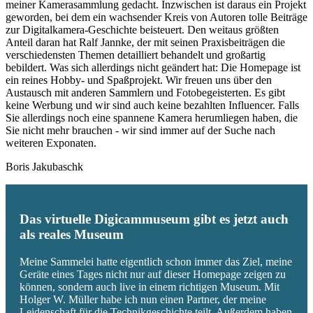
meiner Kamerasammlung gedacht. Inzwischen ist daraus ein Projekt
geworden, bei dem ein wachsender Kreis von Autoren tolle Beiträge
zur Digitalkamera-Geschichte beisteuert. Den weitaus größten
Anteil daran hat Ralf Jannke, der mit seinen Praxisbeiträgen die
verschiedensten Themen detailliert behandelt und großartig
bebildert. Was sich allerdings nicht geändert hat: Die Homepage ist
ein reines Hobby- und Spaßprojekt. Wir freuen uns über den
Austausch mit anderen Sammlern und Fotobegeisterten. Es gibt
keine Werbung und wir sind auch keine bezahlten Influencer. Falls
Sie allerdings noch eine spannene Kamera herumliegen haben, die
Sie nicht mehr brauchen - wir sind immer auf der Suche nach
weiteren Exponaten.
Boris Jakubaschk
Das virtuelle Digicammuseum gibt es jetzt auch
als reales Museum
Meine Sammelei hatte eigentlich schon immer das Ziel, meine
Geräte eines Tages nicht nur auf dieser Homepage zeigen zu
können, sondern auch live in einem richtigen Museum. Mit
Holger W. Müller habe ich nun einen Partner, der meine
Leidenschaft für die Technikgeschichte teilt. Außerdem haben