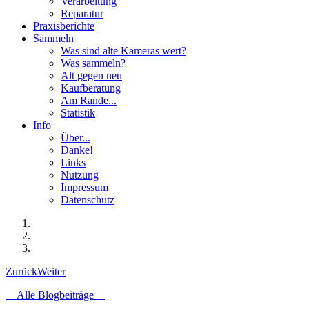
Verarbeitung
Reparatur
Praxisberichte
Sammeln
Was sind alte Kameras wert?
Was sammeln?
Alt gegen neu
Kaufberatung
Am Rande...
Statistik
Info
Über...
Danke!
Links
Nutzung
Impressum
Datenschutz
Zurück
Weiter
Alle Blogbeiträge