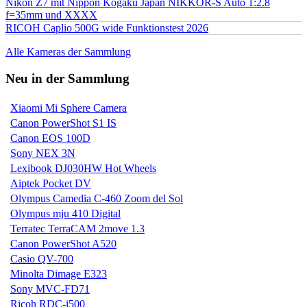
Nikon Z7 mit Nippon Kogaku Japan NIKKOR-S Auto 1:2.8
f=35mm und XXXX
RICOH Caplio 500G wide Funktionstest 2026
Alle Kameras der Sammlung
Neu in der Sammlung
Xiaomi Mi Sphere Camera
Canon PowerShot S1 IS
Canon EOS 100D
Sony NEX 3N
Lexibook DJ030HW Hot Wheels
Aiptek Pocket DV
Olympus Camedia C-460 Zoom del Sol
Olympus mju 410 Digital
Terratec TerraCAM 2move 1.3
Canon PowerShot A520
Casio QV-700
Minolta Dimage E323
Sony MVC-FD71
Ricoh RDC-i500