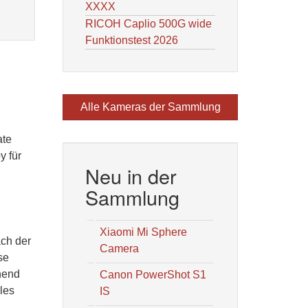
XXXX
RICOH Caplio 500G wide
Funktionstest 2026
Alle Kameras der Sammlung
ate
y für
Neu in der
Sammlung
Xiaomi Mi Sphere
ach der
Camera
se
hend
Canon PowerShot S1
les
IS