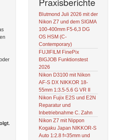
Praxisberichte
Blutmond Juli 2026 mit der
Nikon Z7 und dem SIGMA
100-400mm F5-6,3 DG
as
OS HSM (C-
ten
Contemporary)
,
FUJIFILM FinePix
 oder
BIGJOB Funktionstest
2026
Nikon D3100 mit Nikon
AF-S DX NIKKOR 18-
55mm 1:3.5-5.6 G VR II
Nikon Fujix E2S und E2N
Reparatur und
Inbetriebnahme C. Zahn
Nikon Z7 mit Nippon
olgt.
Kogaku Japan NIKKOR-S
Auto 1:2.8 f=35mm und