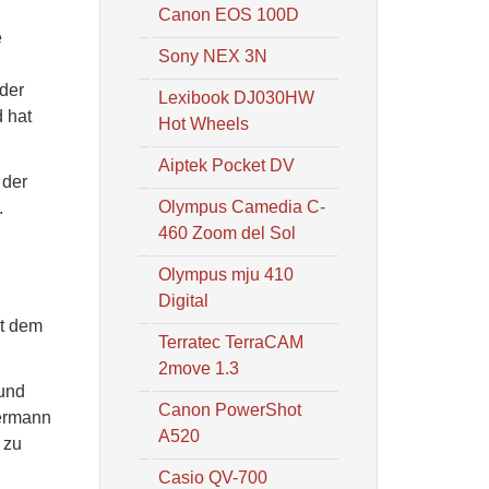
Canon EOS 100D
e
Sony NEX 3N
 der
Lexibook DJ030HW
 hat
Hot Wheels
Aiptek Pocket DV
 der
Olympus Camedia C-
.
460 Zoom del Sol
Olympus mju 410
Digital
it dem
Terratec TerraCAM
2move 1.3
 und
Canon PowerShot
dermann
A520
 zu
Casio QV-700