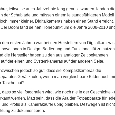
re, teilweise auch Jahrzehnte lang genutzt wurden, landen di
n in der Schublade und müssen einem leistungsfähigeren Modell
doch immer kleiner. Digitalkameras haben einen Stand erreicht,
. Der Boom fand seinen Höhepunkt um die Jahre 2008-2010 und
n den ersten Jahren war bei den Herstellern von Digitalkameras
Innovationen in Design, Bedienung und Funktionalität zu nutzen
nd die Hersteller haben zu den aus analoger Zeit bekannten
uf der einen und Systemkameras auf der anderen Seite.
nzwischen jedoch so gut, dass sie Kompaktkameras die
eparates Gerät kaufen, wenn man vergleichbare Bilder auch m
r Tasche hat?
dass so viel fotografiert wird, wie noch nie in der Geschichte -
erkauft werden. Mag sein, dass die Ära der Fotoapparate für je
und Profis als Kamerakäufer übrig bleiben. Deswegen ist nicht
icklung zu dokumentieren.