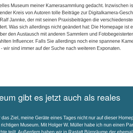
uelles Museum meiner Kamerasammlung gedacht. Inzwischen is
nder Kreis von Autoren tolle Beiträge zur Digitalkamera-Gesch
 Ralf Jannke, der mit seinen Praxisbeiträgen die verschiedenste
dert. Was sich allerdings nicht geändert hat: Die Homepage ist e
über den Austausch mit anderen Sammlern und Fotobegeisterte
hlten Influencer. Falls Sie allerdings noch eine spannene Kam
 - wir sind immer auf der Suche nach weiteren Exponaten.
um gibt es jetzt auch als reales
 das Ziel, meine Geräte eines Tages nicht nur auf dieser Hom
 richtigen Museum. Mit Holger W. Müller habe ich nun einen Par
chte teilt. Außerdem haben wir in Rastatt Büroräume der ehema