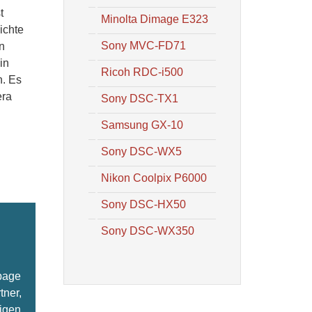
t
Minolta Dimage E323
ichte
Sony MVC-FD71
n
in
Ricoh RDC-i500
n. Es
era
Sony DSC-TX1
Samsung GX-10
Sony DSC-WX5
Nikon Coolpix P6000
Sony DSC-HX50
Sony DSC-WX350
epage
tner,
ligen