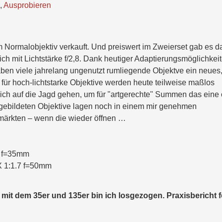
,
Ausprobieren
ormalobjektiv verkauft. Und preiswert im Zweierset gab es d
 mit Lichtstärke f/2,8. Dank heutiger Adaptierungsmöglichkei
en viele jahrelang ungenutzt rumliegende Objektve ein neues
für hoch-lichtstarke Objektive werden heute teilweise maßlos
ich auf die Jagd gehen, um für "artgerechte" Summen das eine
bgebildeten Objektive lagen noch in einem mir genehmen
ohmärkten – wenn die wieder öffnen …
 f=35mm
1:1.7 f=50mm
 mit dem 35er und 135er bin ich losgezogen. Praxisbericht f