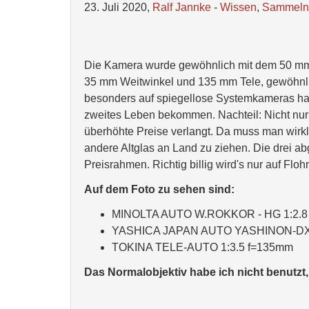
23. Juli 2020,
Ralf Jannke
-
Wissen
,
Sammeln
Die Kamera wurde gewöhnlich mit dem 50 mm N
35 mm Weitwinkel und 135 mm Tele, gewöhnlich
besonders auf spiegellose Systemkameras hab
zweites Leben bekommen. Nachteil: Nicht nur 
überhöhte Preise verlangt. Da muss man wirkl
andere Altglas an Land zu ziehen. Die drei a
Preisrahmen. Richtig billig wird's nur auf Fl
Auf dem Foto zu sehen sind:
MINOLTA AUTO W.ROKKOR - HG 1:2.8
YASHICA JAPAN AUTO YASHINON-DX 
TOKINA TELE-AUTO 1:3.5 f=135mm
Das Normalobjektiv habe ich nicht benutzt,