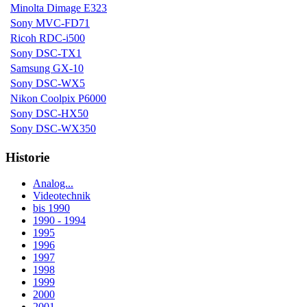
Minolta Dimage E323
Sony MVC-FD71
Ricoh RDC-i500
Sony DSC-TX1
Samsung GX-10
Sony DSC-WX5
Nikon Coolpix P6000
Sony DSC-HX50
Sony DSC-WX350
Historie
Analog...
Videotechnik
bis 1990
1990 - 1994
1995
1996
1997
1998
1999
2000
2001