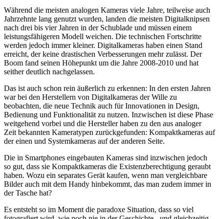
Während die meisten analogen Kameras viele Jahre, teilweise auch
Jahrzehnte lang genutzt wurden, landen die meisten Digitalknipsen
nach drei bis vier Jahren in der Schublade und müssen einem
leistungsfähigeren Modell weichen. Die technischen Fortschritte
werden jedoch immer kleiner. Digitalkameras haben einen Stand
erreicht, der keine drastischen Verbesserungen mehr zulässt. Der
Boom fand seinen Höhepunkt um die Jahre 2008-2010 und hat
seither deutlich nachgelassen.
Das ist auch schon rein äußerlich zu erkennen: In den ersten Jahren
war bei den Herstellern von Digitalkameras der Wille zu
beobachten, die neue Technik auch für Innovationen in Design,
Bedienung und Funktionalität zu nutzen. Inzwischen ist diese Phase
weitgehend vorbei und die Hersteller haben zu den aus analoger
Zeit bekannten Kameratypen zurückgefunden: Kompaktkameras auf
der einen und Systemkameras auf der anderen Seite.
Die in Smartphones eingebauten Kameras sind inzwischen jedoch
so gut, dass sie Kompaktkameras die Existenzberechtigung geraubt
haben. Wozu ein separates Gerät kaufen, wenn man vergleichbare
Bilder auch mit dem Handy hinbekommt, das man zudem immer in
der Tasche hat?
Es entsteht so im Moment die paradoxe Situation, dass so viel
fotografiert wird, wie noch nie in der Geschichte - und gleichzeitig