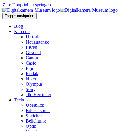
Zum Hauptinhalt springen
Toggle navigation
Blog
Kameras
Historie
Neuzugänge
Listen
Gesucht
Canon
Casio
Fuji
Kodak
Nikon
Olympus
Sony
alle Hersteller
Technik
Überblick
Bildsensoren
Speicher
Belichtung
Optik