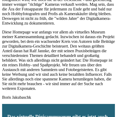
immer weniger "richtige" Kameras verkauft werden. Mag sein, dass
die Ära der Fotoapparate für jedermann zu Ende geht und bald nur
noch Hobbyfotografen und Profis als Kamerakäufer übrig bleiben.
Deswegen ist nicht zu früh, die "wilden Jahre" der Digitalkamera-
Entwicklung zu dokumentieren.
Diese Homepage war anfangs vor allem als virtuelles Museum
meiner Kamerasammlung gedacht. Inzwischen ist daraus ein Projekt
geworden, bei dem ein wachsender Kreis von Autoren tolle Beiträge
zur Digitalkamera-Geschichte beisteuert. Den weitaus größten
Anteil daran hat Ralf Jannke, der mit seinen Praxisbeiträgen die
verschiedensten Themen detailliert behandelt und großartig
bebildert. Was sich allerdings nicht geändert hat: Die Homepage ist
ein reines Hobby- und Spaßprojekt. Wir freuen uns über den
Austausch mit anderen Sammlern und Fotobegeisterten. Es gibt
keine Werbung und wir sind auch keine bezahlten Influencer. Falls
Sie allerdings noch eine spannene Kamera herumliegen haben, die
Sie nicht mehr brauchen - wir sind immer auf der Suche nach
weiteren Exponaten.
Boris Jakubaschk
Das virtuelle Digicammuseum gibt es jetzt auch