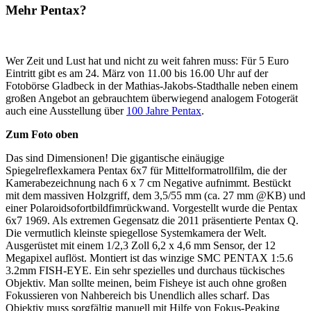
Mehr Pentax?
Wer Zeit und Lust hat und nicht zu weit fahren muss: Für 5 Euro
Eintritt gibt es am 24. März von 11.00 bis 16.00 Uhr auf der
Fotobörse Gladbeck in der Mathias-Jakobs-Stadthalle neben einem
großen Angebot an gebrauchtem überwiegend analogem Fotogerät
auch eine Ausstellung über
100 Jahre Pentax
.
Zum Foto oben
Das sind Dimensionen! Die gigantische einäugige
Spiegelreflexkamera Pentax 6x7 für Mittelformatrollfilm, die der
Kamerabezeichnung nach 6 x 7 cm Negative aufnimmt. Bestückt
mit dem massiven Holzgriff, dem 3,5/55 mm (ca. 27 mm @KB) und
einer Polaroidsofortbildfimrückwand. Vorgestellt wurde die Pentax
6x7 1969. Als extremen Gegensatz die 2011 präsentierte Pentax Q.
Die vermutlich kleinste spiegellose Systemkamera der Welt.
Ausgerüstet mit einem 1/2,3 Zoll 6,2 x 4,6 mm Sensor, der 12
Megapixel auflöst. Montiert ist das winzige SMC PENTAX 1:5.6
3.2mm FISH-EYE. Ein sehr spezielles und durchaus tückisches
Objektiv. Man sollte meinen, beim Fisheye ist auch ohne großen
Fokussieren von Nahbereich bis Unendlich alles scharf. Das
Objektiv muss sorgfältig manuell mit Hilfe von Fokus-Peaking