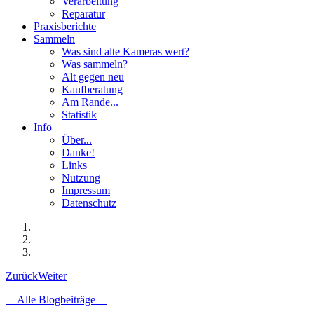
Verarbeitung
Reparatur
Praxisberichte
Sammeln
Was sind alte Kameras wert?
Was sammeln?
Alt gegen neu
Kaufberatung
Am Rande...
Statistik
Info
Über...
Danke!
Links
Nutzung
Impressum
Datenschutz
Zurück
Weiter
Alle Blogbeiträge