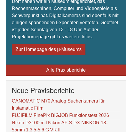
Dort haben wir ein Museum eingerichtet, das
Rechenmaschinen, Computer und Videospiele als
Schwerpunkt hat. Digitalkameras sind ebenfalls mit
einigen spannenden Exponaten vertreten. Geöffnet
ist jeden Sonntag von 13 - 18 Uhr. Auf der
Projekthomepage gibt es weitere Infos.
Zur Homepage des µ-Museums
Alle Praxisberichte
Neue Praxisberichte
CANOMATIC M70 Analog Sucherkamera für
Instamatic Film
FUJIFILM FinePix BIGJOB Funktionstest 2026
Nikon D3100 mit Nikon AF-S DX NIKKOR 18-
55mm 1:3.5-5.6 G VR II