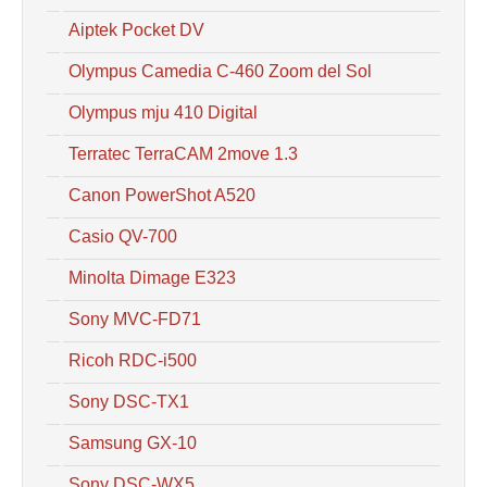
Aiptek Pocket DV
Olympus Camedia C-460 Zoom del Sol
Olympus mju 410 Digital
Terratec TerraCAM 2move 1.3
Canon PowerShot A520
Casio QV-700
Minolta Dimage E323
Sony MVC-FD71
Ricoh RDC-i500
Sony DSC-TX1
Samsung GX-10
Sony DSC-WX5