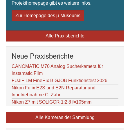
Projekthomepage gibt es weitere Infos.
Zur Homepage des µ-Museums
Alle Praxisberichte
Neue Praxisberichte
CANOMATIC M70 Analog Sucherkamera für
Instamatic Film
FUJIFILM FinePix BIGJOB Funktionstest 2026
Nikon Fujix E2S und E2N Reparatur und
Inbetriebnahme C. Zahn
Nikon Z7 mit SOLIGOR 1:2.8 f=105mm
Alle Kameras der Sammlung