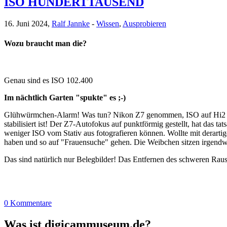
ISO HUNDERTTAUSEND
16. Juni 2024,
Ralf Jannke
-
Wissen
,
Ausprobieren
Wozu braucht man die?
Genau sind es ISO 102.400
Im nächtlich Garten "spukte" es ;-)
Glühwürmchen-Alarm! Was tun? Nikon Z7 genommen, ISO auf Hi2 = 102
stabilisiert ist! Der Z7-Autofokus auf punktförmig gestellt, hat das 
weniger ISO vom Stativ aus fotografieren können. Wollte mit derar
haben und so auf "Frauensuche" gehen. Die Weibchen sitzen irgendwo
Das sind natürlich nur Belegbilder! Das Entfernen des schweren Ra
0 Kommentare
Was ist digicammuseum.de?