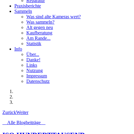
Reparatur
Praxisberichte
Sammeln
Was sind alte Kameras wert?
Was sammeln?
Alt gegen neu
Kaufberatung
Am Rande...
Statistik
Info
Über...
Danke!
Links
Nutzung
Impressum
Datenschutz
Zurück
Weiter
Alle Blogbeiträge