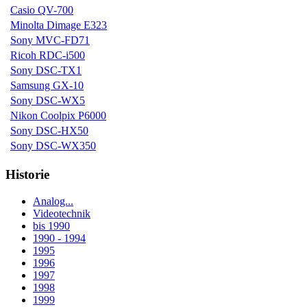
Casio QV-700
Minolta Dimage E323
Sony MVC-FD71
Ricoh RDC-i500
Sony DSC-TX1
Samsung GX-10
Sony DSC-WX5
Nikon Coolpix P6000
Sony DSC-HX50
Sony DSC-WX350
Historie
Analog...
Videotechnik
bis 1990
1990 - 1994
1995
1996
1997
1998
1999