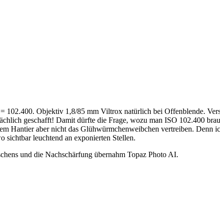
.400. Objektiv 1,8/85 mm Viltrox natürlich bei Offenblende. Versch
tatsächlich geschafft! Damit dürfte die Frage, wozu man ISO 102.400 brau
tigem Hantier aber nicht das Glühwürmchenweibchen vertreiben. Denn 
 sichtbar leuchtend an exponierten Stellen.
uschens und die Nachschärfung übernahm Topaz Photo AI.