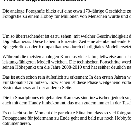
Die analoge Fotografie blickt auf eine etwa 170-jährige Geschichte zu
Fotografie zu einem Hobby für Millionen von Menschen wurde und der
Um so überraschender ist es zu sehen, mit welcher Geschwindigkeit d
Digitalkameras. Diese haben in kürzester Zeit eine atemberaubende E
Spiegelreflex- oder Kompaktkamera durch ein digitales Modell ersetzt
Während die meisten analogen Kameras viele Jahre, teilweise auch Ja
leistungsfähigeren Modell weichen. Die technischen Fortschritte wer
seinen Höhepunkt um die Jahre 2008-2010 und hat seither deutlich n
Das ist auch schon rein äußerlich zu erkennen: In den ersten Jahren 
Funktionalität zu nutzen. Inzwischen ist diese Phase weitgehend vo
Systemkameras auf der anderen Seite.
Die in Smartphones eingebauten Kameras sind inzwischen jedoch so g
auch mit dem Handy hinbekommt, das man zudem immer in der Tasc
Es entsteht so im Moment die paradoxe Situation, dass so viel fotogra
Fotoapparate für jedermann zu Ende geht und bald nur noch Hobbyfot
dokumentieren.