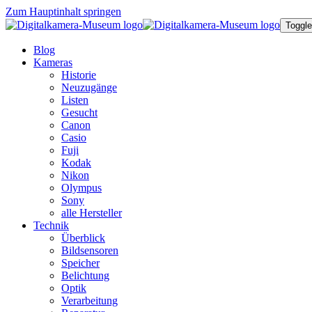
Zum Hauptinhalt springen
Toggle
Blog
Kameras
Historie
Neuzugänge
Listen
Gesucht
Canon
Casio
Fuji
Kodak
Nikon
Olympus
Sony
alle Hersteller
Technik
Überblick
Bildsensoren
Speicher
Belichtung
Optik
Verarbeitung