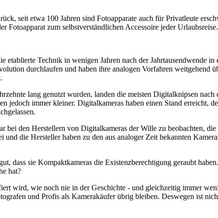
rück, seit etwa 100 Jahren sind Fotoapparate auch für Privatleute ersch
 Fotoapparat zum selbstverständlichen Accessoire jeder Urlaubsreise.
ie etablierte Technik in wenigen Jahren nach der Jahrtausendwende in
volution durchlaufen und haben ihre analogen Vorfahren weitgehend übe
.
hrzehnte lang genutzt wurden, landen die meisten Digitalknipsen nach 
den jedoch immer kleiner. Digitalkameras haben einen Stand erreicht, 
achgelassen.
war bei den Herstellern von Digitalkameras der Wille zu beobachten, d
rbei und die Hersteller haben zu den aus analoger Zeit bekannten Kam
ut, dass sie Kompaktkameras die Existenzberechtigung geraubt haben.
he hat?
fiert wird, wie noch nie in der Geschichte - und gleichzeitig immer we
ografen und Profis als Kamerakäufer übrig bleiben. Deswegen ist nicht