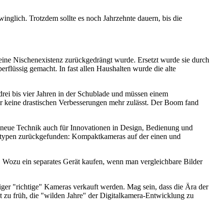
winglich. Trotzdem sollte es noch Jahrzehnte dauern, bis die
 eine Nischenexistenz zurückgedrängt wurde. Ersetzt wurde sie durch
rflüssig gemacht. In fast allen Haushalten wurde die alte
drei bis vier Jahren in der Schublade und müssen einem
der keine drastischen Verbesserungen mehr zulässt. Der Boom fand
ie neue Technik auch für Innovationen in Design, Bedienung und
eratypen zurückgefunden: Kompaktkameras auf der einen und
 Wozu ein separates Gerät kaufen, wenn man vergleichbare Bilder
niger "richtige" Kameras verkauft werden. Mag sein, dass die Ära der
 zu früh, die "wilden Jahre" der Digitalkamera-Entwicklung zu