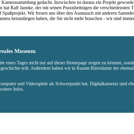
 Kamerasammlung gedacht. Inzwischen ist daraus ein Projekt geworden,
 hat Ralf Jannke, der mit seinen Praxisbeiträgen die verschiedensten T
nd Spaßprojekt. Wir freuen uns über den Austausch mit anderen Sammle
 Kamera herumliegen haben, die Sie nicht mehr brauchen - wir sind imm
s reales Museum
äte eines Tages nicht nur auf dieser Homepage zeigen zu können, sond
ikgeschichte teilt. Außerdem haben wir in Rastatt Büroräume der ehem
mputer und Videospiele als Schwerpunkt hat. Digitalkameras sind eben
eitere Infos.