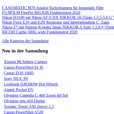
CANOMATIC M70 Analog Sucherkamera für Instamatic Film
FUJIFILM FinePix BIGJOB Funktionstest 2026
Nikon D3100 mit Nikon AF-S DX NIKKOR 18-55mm 1:3.5-5.6 G 
Nikon Fujix E2S und E2N Reparatur und Inbetriebnahme C. Zahn
Nikon Z7 mit Nippon Kogaku Japan NIKKOR-S Auto 1:2.8 f=35
RICOH Caplio 500G wide Funktionstest 2026
Alle Kameras der Sammlung
Neu in der Sammlung
Xiaomi Mi Sphere Camera
Canon PowerShot S1 IS
Canon EOS 100D
Sony NEX 3N
Lexibook DJ030HW Hot Wheels
Aiptek Pocket DV
Olympus Camedia C-460 Zoom del Sol
Olympus mju 410 Digital
Terratec TerraCAM 2move 1.3
Canon PowerShot A520