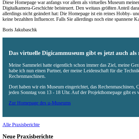
Diese Homepage war anfangs vor allem als virtuelles Museum meiner
Digitalkamera-Geschichte beisteuert. Den weitaus größten Anteil daran
allerdings nicht geändert hat: Die Homepage ist ein reines Hobby- u
keine bezahlten Influencer. Falls Sie allerdings noch eine spannene
Boris Jakubaschk
Das virtuelle Digicammuseum gibt es jetzt auch al
Meine Sammelei hatte eigentlich schon immer das Ziel, meine Ger
habe ich nun einen Partner, der meine Leidenschaft für die Techn
Rechenmaschinen.
Dort haben wir ein Museum eingerichtet, das Rechenmaschinen, Co
jeden Sonntag von 13 - 18 Uhr. Auf der Projekthomepage gibt es w
Zur Homepage des µ-Museums
Alle Praxisberichte
Neue Praxisberichte