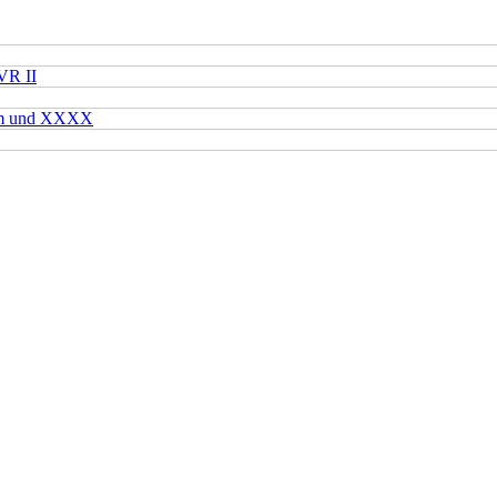
VR II
mm und XXXX