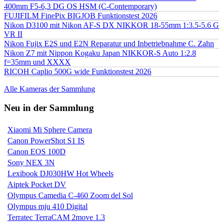
400mm F5-6,3 DG OS HSM (C-Contemporary)
FUJIFILM FinePix BIGJOB Funktionstest 2026
Nikon D3100 mit Nikon AF-S DX NIKKOR 18-55mm 1:3.5-5.6 G
VR II
Nikon Fujix E2S und E2N Reparatur und Inbetriebnahme C. Zahn
Nikon Z7 mit Nippon Kogaku Japan NIKKOR-S Auto 1:2.8
f=35mm und XXXX
RICOH Caplio 500G wide Funktionstest 2026
Alle Kameras der Sammlung
Neu in der Sammlung
Xiaomi Mi Sphere Camera
Canon PowerShot S1 IS
Canon EOS 100D
Sony NEX 3N
Lexibook DJ030HW Hot Wheels
Aiptek Pocket DV
Olympus Camedia C-460 Zoom del Sol
Olympus mju 410 Digital
Terratec TerraCAM 2move 1.3