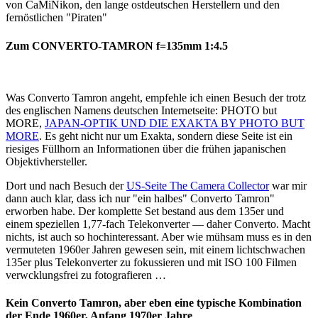
von CaMiNikon, den lange ostdeutschen Herstellern und den
fernöstlichen "Piraten"
Zum CONVERTO-TAMRON f=135mm 1:4.5
Was Converto Tamron angeht, empfehle ich einen Besuch der trotz
des englischen Namens deutschen Internetseite: PHOTO but
MORE,
JAPAN-OPTIK UND DIE EXAKTA BY PHOTO BUT
MORE
. Es geht nicht nur um Exakta, sondern diese Seite ist ein
riesiges Füllhorn an Informationen über die frühen japanischen
Objektivhersteller.
Dort und nach Besuch der
US-Seite The Camera Collector
war mir
dann auch klar, dass ich nur "ein halbes" Converto Tamron"
erworben habe. Der komplette Set bestand aus dem 135er und
einem speziellen 1,77-fach Telekonverter — daher Converto. Macht
nichts, ist auch so hochinteressant. Aber wie mühsam muss es in den
vermuteten 1960er Jahren gewesen sein, mit einem lichtschwachen
135er plus Telekonverter zu fokussieren und mit ISO 100 Filmen
verwcklungsfrei zu fotografieren …
Kein Converto Tamron, aber eben eine typische Kombination
der Ende 1960er, Anfang 1970er Jahre