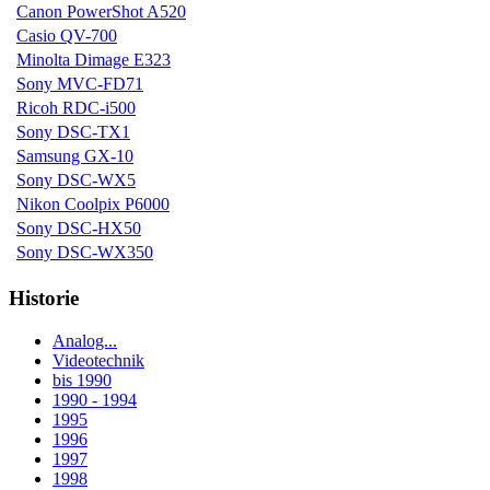
Canon PowerShot A520
Casio QV-700
Minolta Dimage E323
Sony MVC-FD71
Ricoh RDC-i500
Sony DSC-TX1
Samsung GX-10
Sony DSC-WX5
Nikon Coolpix P6000
Sony DSC-HX50
Sony DSC-WX350
Historie
Analog...
Videotechnik
bis 1990
1990 - 1994
1995
1996
1997
1998