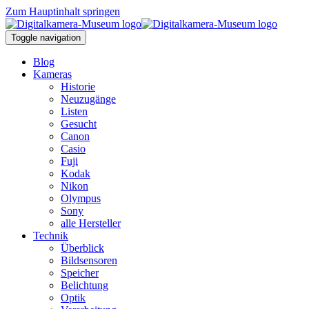
Zum Hauptinhalt springen
Toggle navigation
Blog
Kameras
Historie
Neuzugänge
Listen
Gesucht
Canon
Casio
Fuji
Kodak
Nikon
Olympus
Sony
alle Hersteller
Technik
Überblick
Bildsensoren
Speicher
Belichtung
Optik