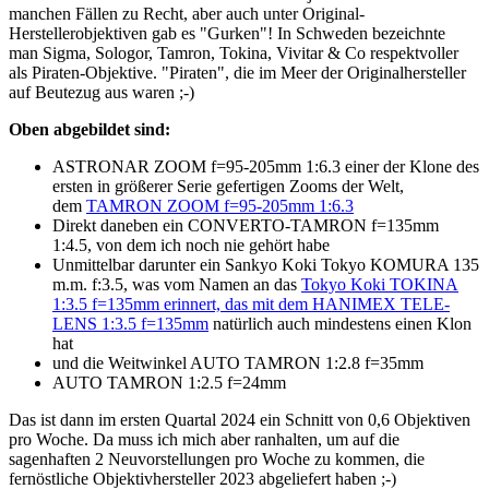
manchen Fällen zu Recht, aber auch unter Original-
Herstellerobjektiven gab es "Gurken"! In Schweden bezeichnte
man Sigma, Sologor, Tamron, Tokina, Vivitar & Co respektvoller
als Piraten-Objektive. "Piraten", die im Meer der Originalhersteller
auf Beutezug aus waren ;-)
Oben abgebildet sind:
ASTRONAR ZOOM f=95-205mm 1:6.3 einer der Klone des
ersten in größerer Serie gefertigen Zooms der Welt,
dem
TAMRON ZOOM f=95-205mm 1:6.3
Direkt daneben ein CONVERTO-TAMRON f=135mm
1:4.5, von dem ich noch nie gehört habe
Unmittelbar darunter ein Sankyo Koki Tokyo KOMURA 135
m.m. f:3.5, was vom Namen an das
Tokyo Koki TOKINA
1:3.5 f=135mm erinnert, das mit dem HANIMEX TELE-
LENS 1:3.5 f=135mm
natürlich auch mindestens einen Klon
hat
und die Weitwinkel AUTO TAMRON 1:2.8 f=35mm
AUTO TAMRON 1:2.5 f=24mm
Das ist dann im ersten Quartal 2024 ein Schnitt von 0,6 Objektiven
pro Woche. Da muss ich mich aber ranhalten, um auf die
sagenhaften 2 Neuvorstellungen pro Woche zu kommen, die
fernöstliche Objektivhersteller 2023 abgeliefert haben ;-)