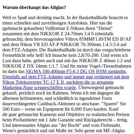
Warum überhaupt das Altglas?
Weil es Spaß und demütig macht. In der Basketballhalle braucht es
einen schnellen und zuverlässigen Autofokus. Hier tun die
(gebraucht gekauften) Vollformat Z-Nikons ihren "Dienst"
zusammen mit dem NIKKOR Z 24-70mm 1:4 S (ebenfalls
gebraucht), dem hervorragenden Viltrox 85MMF1.8STM ED IF/AF
und dem Nikon VR ED AF-P NIKKOR 70-300mm 1:4.5-5.6 auf
dem FTZ-Adapter. Die Basketballhalle ist durch das vorgschriebene
Fernsehlicht sehr hell! Ich brauche kein 2,8/70-200. Und wenn ich
Lust dazu habe, gehen auch mal mit das NIKKOR Z 40mm 1:2 und
NIKKOR Z DX 24mm 1:1.7. Und für meine Vogel-/Tieraufnahmen
ist dann das
SIGMA 100-400mm F5-6,3 DG OS HSM zuständig.
Ebenfalls auf dem FTZ-Adapter und immer mal verlängert mit dem
Nikon Telekonverter TC-17 E II, nachdem die so genannte
Marketing-Nase weggeschliffen wurde
. Überwiegend gebraucht
gekauft, preislich noch im Rahmen. Wenn ich mir dagegen die
albernen befristeteten, und schließlich in irgendeiner Form
dauerverlängerten Cashback-Aktionen so anschaue. "Sparen" Sie
500 Euro – wenn sie Equipment für 6.000 Euro kaufen. Kauf
dir gute gebrauchte Kameras und Objektive zu realistischen Preisen
beim Profianbieter mit 1 Jahr Garantie und Rückgaberecht – fertig.
Und interessantes Altglas aus "der Bucht" und vom Flohmarkt.
Wenn's gemächlich und mit Muße ist: Sehr gerne mit MF-Altglas