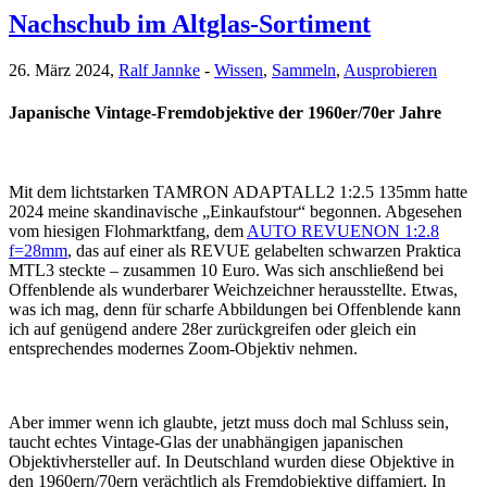
Nachschub im Altglas-Sortiment
26. März 2024,
Ralf Jannke
-
Wissen
,
Sammeln
,
Ausprobieren
Japanische Vintage-Fremdobjektive der 1960er/70er Jahre
Mit dem lichtstarken TAMRON ADAPTALL2 1:2.5 135mm hatte
2024 meine skandinavische „Einkaufstour“ begonnen. Abgesehen
vom hiesigen Flohmarktfang, dem
AUTO REVUENON 1:2.8
f=28mm
, das auf einer als REVUE gelabelten schwarzen Praktica
MTL3 steckte – zusammen 10 Euro. Was sich anschließend bei
Offenblende als wunderbarer Weichzeichner herausstellte. Etwas,
was ich mag, denn für scharfe Abbildungen bei Offenblende kann
ich auf genügend andere 28er zurückgreifen oder gleich ein
entsprechendes modernes Zoom-Objektiv nehmen.
Aber immer wenn ich glaubte, jetzt muss doch mal Schluss sein,
taucht echtes Vintage-Glas der unabhängigen japanischen
Objektivhersteller auf. In Deutschland wurden diese Objektive in
den 1960ern/70ern verächtlich als Fremdobjektive diffamiert. In