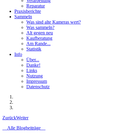
Verarbeitung
Reparatur
Praxisberichte
Sammeln
Was sind alte Kameras wert?
Was sammeln?
Alt gegen neu
Kaufberatung
Am Rande...
Statistik
Info
Über...
Danke!
Links
Nutzung
Impressum
Datenschutz
Zurück
Weiter
Alle Blogbeiträge