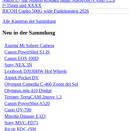
Nikon Z7 mit Nippon Kogaku Japan NIKKOR-S Auto 1:2.8
f=35mm und XXXX
RICOH Caplio 500G wide Funktionstest 2026
Alle Kameras der Sammlung
Neu in der Sammlung
Xiaomi Mi Sphere Camera
Canon PowerShot S1 IS
Canon EOS 100D
Sony NEX 3N
Lexibook DJ030HW Hot Wheels
Aiptek Pocket DV
Olympus Camedia C-460 Zoom del Sol
Olympus mju 410 Digital
Terratec TerraCAM 2move 1.3
Canon PowerShot A520
Casio QV-700
Minolta Dimage E323
Sony MVC-FD71
Ricoh RDC-i500