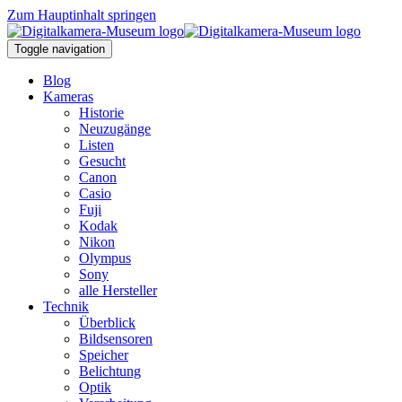
Zum Hauptinhalt springen
Toggle navigation
Blog
Kameras
Historie
Neuzugänge
Listen
Gesucht
Canon
Casio
Fuji
Kodak
Nikon
Olympus
Sony
alle Hersteller
Technik
Überblick
Bildsensoren
Speicher
Belichtung
Optik