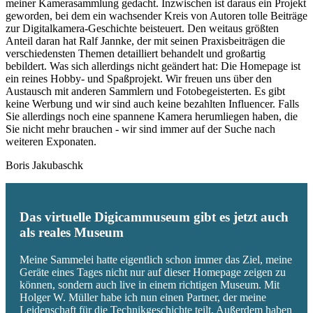
meiner Kamerasammlung gedacht. Inzwischen ist daraus ein Projekt
geworden, bei dem ein wachsender Kreis von Autoren tolle Beiträge
zur Digitalkamera-Geschichte beisteuert. Den weitaus größten
Anteil daran hat Ralf Jannke, der mit seinen Praxisbeiträgen die
verschiedensten Themen detailliert behandelt und großartig
bebildert. Was sich allerdings nicht geändert hat: Die Homepage ist
ein reines Hobby- und Spaßprojekt. Wir freuen uns über den
Austausch mit anderen Sammlern und Fotobegeisterten. Es gibt
keine Werbung und wir sind auch keine bezahlten Influencer. Falls
Sie allerdings noch eine spannene Kamera herumliegen haben, die
Sie nicht mehr brauchen - wir sind immer auf der Suche nach
weiteren Exponaten.
Boris Jakubaschk
Das virtuelle Digicammuseum gibt es jetzt auch
als reales Museum
Meine Sammelei hatte eigentlich schon immer das Ziel, meine
Geräte eines Tages nicht nur auf dieser Homepage zeigen zu
können, sondern auch live in einem richtigen Museum. Mit
Holger W. Müller habe ich nun einen Partner, der meine
Leidenschaft für die Technikgeschichte teilt. Außerdem haben