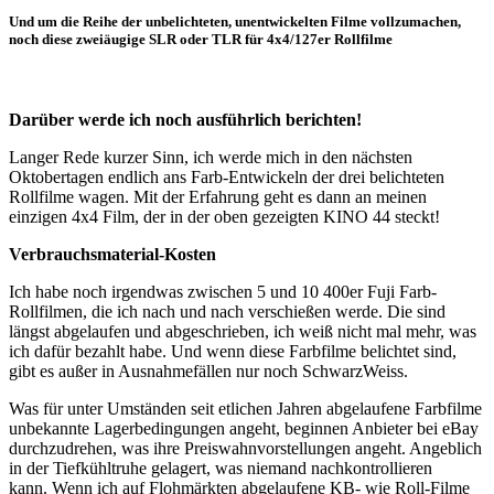
Und um die Reihe der unbelichteten, unentwickelten Filme vollzumachen,
noch diese zweiäugige SLR oder TLR für 4x4/127er Rollfilme
Darüber werde ich noch ausführlich berichten!
Langer Rede kurzer Sinn, ich werde mich in den nächsten
Oktobertagen endlich ans Farb-Entwickeln der drei belichteten
Rollfilme wagen. Mit der Erfahrung geht es dann an meinen
einzigen 4x4 Film, der in der oben gezeigten KINO 44 steckt!
Verbrauchsmaterial-Kosten
Ich habe noch irgendwas zwischen 5 und 10 400er Fuji Farb-
Rollfilmen, die ich nach und nach verschießen werde. Die sind
längst abgelaufen und abgeschrieben, ich weiß nicht mal mehr, was
ich dafür bezahlt habe. Und wenn diese Farbfilme belichtet sind,
gibt es außer in Ausnahmefällen nur noch SchwarzWeiss.
Was für unter Umständen seit etlichen Jahren abgelaufene Farbfilme
unbekannte Lagerbedingungen angeht, beginnen Anbieter bei eBay
durchzudrehen, was ihre Preiswahnvorstellungen angeht. Angeblich
in der Tiefkühltruhe gelagert, was niemand nachkontrollieren
kann. Wenn ich auf Flohmärkten abgelaufene KB- wie Roll-Filme