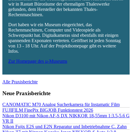
wir in Rastatt Büroräume der ehemaligen Thaleswerke
gefunden, dem Hersteller der bekannten Thales-
Rechenmaschinen.
Dort haben wir ein Museum eingerichtet, das
Rechenmaschinen, Computer und Videospiele als
Schwerpunkt hat. Digitalkameras sind ebenfalls mit einigen
spannenden Exponaten vertreten. Geöffnet ist jeden Sonntag
von 13 - 18 Uhr. Auf der Projekthomepage gibt es weitere
Infos.
Zur Homepage des µ-Museums
Alle Praxisberichte
Neue Praxisberichte
CANOMATIC M70 Analog Sucherkamera für Instamatic Film
FUJIFILM FinePix BIGJOB Funktionstest 2026
Nikon D3100 mit Nikon AF-S DX NIKKOR 18-55mm 1:3.5-5.6 G
VR II
Nikon Fujix E2S und E2N Reparatur und Inbetriebnahme C. Zahn