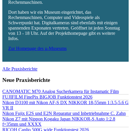
Rechenmaschinen.
Dort haben wir ein Museum eingerichtet, das
Rechenmaschinen, Computer und Videospiele als
Schwerpunkt hat. Digitalkameras sind ebenfalls mit einigen
spannenden Exponaten vertreten. Geöffnet ist jeden Sonntag
von 13 - 18 Uhr. Auf der Projekthomepage gibt es weitere
Infos.
Zur Homepage des µ-Museums
Alle Praxisberichte
Neue Praxisberichte
CANOMATIC M70 Analog Sucherkamera für Instamatic Film
FUJIFILM FinePix BIGJOB Funktionstest 2026
Nikon D3100 mit Nikon AF-S DX NIKKOR 18-55mm 1:3.5-5.6 G
VR II
Nikon Fujix E2S und E2N Reparatur und Inbetriebnahme C. Zahn
Nikon Z7 mit Nippon Kogaku Japan NIKKOR-S Auto 1:2.8
f=35mm und XXXX
RICOH Caplio 500G wide Funktionstest 2026