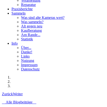
Verarbeitung
Reparatur
Praxisberichte
Sammeln
Was sind alte Kameras wert?
Was sammeln?
Alt gegen neu
Kaufberatung
Am Rande...
Statistik
Info
Über...
Danke!
Links
Nutzung
Impressum
Datenschutz
Zurück
Weiter
Alle Blogbeiträge