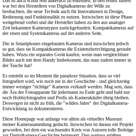
Das ist auch schon rein äußerlich zu erkennen: In den ersten Jahren
war bei den Herstellern von Digitalkameras der Wille zu
beobachten, die neue Technik auch für Innovationen in Design,
Bedienung und Funktionalität zu nutzen. Inzwischen ist diese Phase
weitgehend vorbei und die Hersteller haben zu den aus analoger
Zeit bekannten Kameratypen zurückgefunden: Kompaktkameras auf
der einen und Systemkameras auf der anderen Seite.
Die in Smartphones eingebauten Kameras sind inzwischen jedoch
so gut, dass sie Kompaktkameras die Existenzberechtigung geraubt
haben. Wozu ein separates Gerät kaufen, wenn man vergleichbare
Bilder auch mit dem Handy hinbekommt, das man zudem immer in
der Tasche hat?
Es entsteht so im Moment die paradoxe Situation, dass so viel
fotografiert wird, wie noch nie in der Geschichte - und gleichzeitig
immer weniger "richtige" Kameras verkauft werden. Mag sein, dass
die Ära der Fotoapparate für jedermann zu Ende geht und bald nur
noch Hobbyfotografen und Profis als Kamerakäufer übrig bleiben.
Deswegen ist nicht zu früh, die "wilden Jahre" der Digitalkamera-
Entwicklung zu dokumentieren.
Diese Homepage war anfangs vor allem als virtuelles Museum
meiner Kamerasammlung gedacht. Inzwischen ist daraus ein Projekt
geworden, bei dem ein wachsender Kreis von Autoren tolle Beiträge
zur Digitalkamera-Geschichte beisteuert. Den weitaus größten