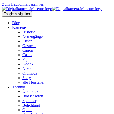
Zum Hauptinhalt springen
Toggle navigation
Blog
Kameras
Historie
Neuzugänge
Listen
Gesucht
Canon
Casio
Fuji
Kodak
Nikon
Olympus
Sony
alle Hersteller
Technik
Überblick
Bildsensoren
Speicher
Belichtung
Optik