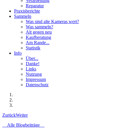
Verarbeitung
Reparatur
Praxisberichte
Sammeln
Was sind alte Kameras wert?
Was sammeln?
Alt gegen neu
Kaufberatung
Am Rande...
Statistik
Info
Über...
Danke!
Links
Nutzung
Impressum
Datenschutz
Zurück
Weiter
Alle Blogbeiträge