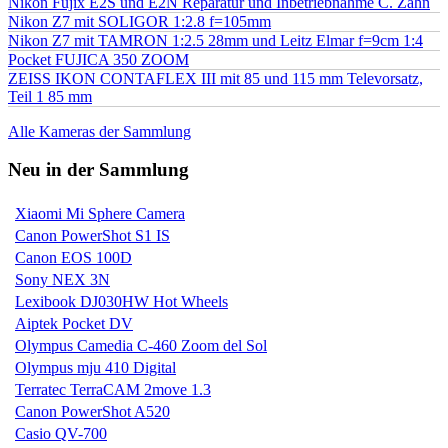
Nikon Fujix E2S und E2N Reparatur und Inbetriebnahme C. Zahn
Nikon Z7 mit SOLIGOR 1:2.8 f=105mm
Nikon Z7 mit TAMRON 1:2.5 28mm und Leitz Elmar f=9cm 1:4
Pocket FUJICA 350 ZOOM
ZEISS IKON CONTAFLEX III mit 85 und 115 mm Televorsatz,
Teil 1 85 mm
Alle Kameras der Sammlung
Neu in der Sammlung
Xiaomi Mi Sphere Camera
Canon PowerShot S1 IS
Canon EOS 100D
Sony NEX 3N
Lexibook DJ030HW Hot Wheels
Aiptek Pocket DV
Olympus Camedia C-460 Zoom del Sol
Olympus mju 410 Digital
Terratec TerraCAM 2move 1.3
Canon PowerShot A520
Casio QV-700