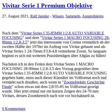
Vivitar Serie 1 Premium Objektive
27. August 2021,
Ralf Jannke
-
Wissen
,
Sammeln
,
Ausprobieren
Nach dem "
Vivitar Series I 35-85MM 1:2.8 AUTO VARIABLE
FOCUSING
" und dem "
Vivitar Series 1 MACRO FOCUSING 28-
90mm 1:2.8-3.5
" jetzt das interessante von Cosina vermutlich ab der
zweiten Hälfte der 1970er im Auftrag von Vivitar gebaute und als
Vivitar Series 1 24-70mm F3.8-4.8 vertriebene Zoom. So langsam
beginnt es sich mit weiteren Praxisbeträgen über Altglas zu füllen!
Nachdem ich in den Ferien dem Vivitar Series 1 MACRO
FOCUSING 28-90mm 1:2.8-3.5 den Vorzug gegenüber dem
Vivitar Series I 35-85MM 1:2.8 AUTO VARIABLE FOCUSING
gegeben hatte, muss auch dieser Klassiker im Vollformat noch mal
verstärkt nach draußen, auch wenn in "
Zoomobjektiv Geschichte
Finale
" schon etwas mit dem 2,8/35-85 im Vollformat gezeigt
wurde. Hier jetzt ertmal nur ein kurzen Zeigen des 24-70 mm
Vivitars, dessen Zoombereich nach wie vor hochaktuell ist.
0 Kommentare