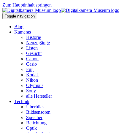
Zum Hauptinhalt springen
Toggle navigation
Blog
Kameras
Historie
Neuzugänge
Listen
Gesucht
Canon
Casio
Fuji
Kodak
Nikon
Olympus
Sony
alle Hersteller
Technik
Überblick
Bildsensoren
Speicher
Belichtung
Optik