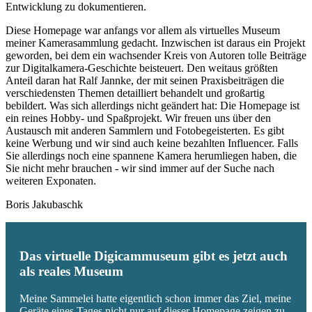
Entwicklung zu dokumentieren.
Diese Homepage war anfangs vor allem als virtuelles Museum
meiner Kamerasammlung gedacht. Inzwischen ist daraus ein Projekt
geworden, bei dem ein wachsender Kreis von Autoren tolle Beiträge
zur Digitalkamera-Geschichte beisteuert. Den weitaus größten
Anteil daran hat Ralf Jannke, der mit seinen Praxisbeiträgen die
verschiedensten Themen detailliert behandelt und großartig
bebildert. Was sich allerdings nicht geändert hat: Die Homepage ist
ein reines Hobby- und Spaßprojekt. Wir freuen uns über den
Austausch mit anderen Sammlern und Fotobegeisterten. Es gibt
keine Werbung und wir sind auch keine bezahlten Influencer. Falls
Sie allerdings noch eine spannene Kamera herumliegen haben, die
Sie nicht mehr brauchen - wir sind immer auf der Suche nach
weiteren Exponaten.
Boris Jakubaschk
Das virtuelle Digicammuseum gibt es jetzt auch
als reales Museum
Meine Sammelei hatte eigentlich schon immer das Ziel, meine
Geräte eines Tages nicht nur auf dieser Homepage zeigen zu