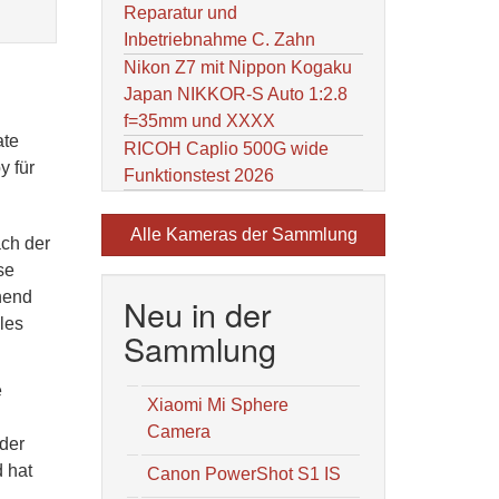
Reparatur und
Inbetriebnahme C. Zahn
Nikon Z7 mit Nippon Kogaku
Japan NIKKOR-S Auto 1:2.8
f=35mm und XXXX
ate
RICOH Caplio 500G wide
y für
Funktionstest 2026
Alle Kameras der Sammlung
ach der
se
hend
Neu in der
les
Sammlung
e
Xiaomi Mi Sphere
Camera
 der
 hat
Canon PowerShot S1 IS