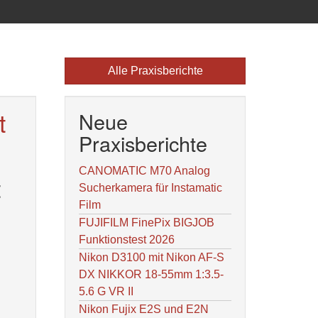
Alle Praxisberichte
t
Neue
Praxisberichte
CANOMATIC M70 Analog
t
Sucherkamera für Instamatic
Film
FUJIFILM FinePix BIGJOB
Funktionstest 2026
Nikon D3100 mit Nikon AF-S
DX NIKKOR 18-55mm 1:3.5-
5.6 G VR II
Nikon Fujix E2S und E2N