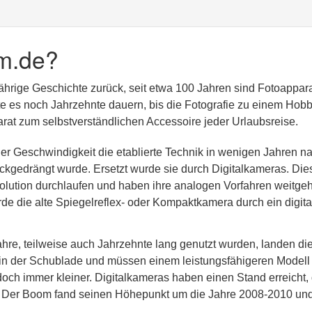
m.de?
jährige Geschichte zurück, seit etwa 100 Jahren sind Fotoappar
lte es noch Jahrzehnte dauern, bis die Fotografie zu einem Hobb
at zum selbstverständlichen Accessoire jeder Urlaubsreise.
er Geschwindigkeit die etablierte Technik in wenigen Jahren n
kgedrängt wurde. Ersetzt wurde sie durch Digitalkameras. Die
olution durchlaufen und haben ihre analogen Vorfahren weitge
rde die alte Spiegelreflex- oder Kompaktkamera durch ein digita
re, teilweise auch Jahrzehnte lang genutzt wurden, landen di
n in der Schublade und müssen einem leistungsfähigeren Modell
doch immer kleiner. Digitalkameras haben einen Stand erreicht,
. Der Boom fand seinen Höhepunkt um die Jahre 2008-2010 und