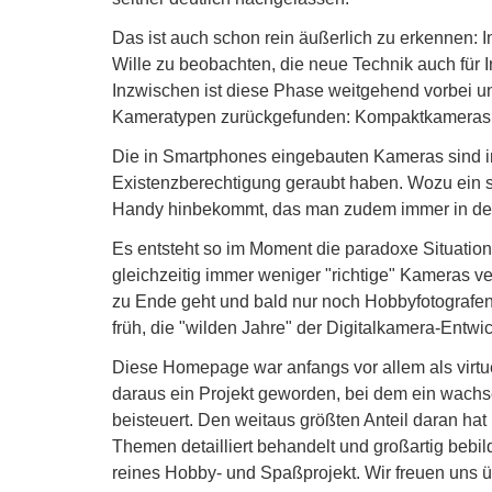
Das ist auch schon rein äußerlich zu erkennen: I
Wille zu beobachten, die neue Technik auch für 
Inzwischen ist diese Phase weitgehend vorbei u
Kameratypen zurückgefunden: Kompaktkameras a
Die in Smartphones eingebauten Kameras sind i
Existenzberechtigung geraubt haben. Wozu ein s
Handy hinbekommt, das man zudem immer in de
Es entsteht so im Moment die paradoxe Situation, 
gleichzeitig immer weniger "richtige" Kameras v
zu Ende geht und bald nur noch Hobbyfotografen 
früh, die "wilden Jahre" der Digitalkamera-Entw
Diese Homepage war anfangs vor allem als virt
daraus ein Projekt geworden, bei dem ein wachse
beisteuert. Den weitaus größten Anteil daran hat
Themen detailliert behandelt und großartig bebil
reines Hobby- und Spaßprojekt. Wir freuen uns 