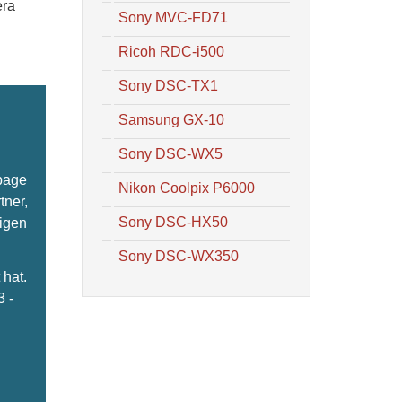
era
Sony MVC-FD71
Ricoh RDC-i500
Sony DSC-TX1
Samsung GX-10
Sony DSC-WX5
epage
Nikon Coolpix P6000
tner,
Sony DSC-HX50
ligen
Sony DSC-WX350
hat.
3 -