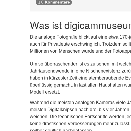
0 Kommentare
Was ist digicammuseu
Die analoge Fotografie blickt auf eine etwa 170-
auch für Privatleute erschwinglich. Trotzdem sol
Millionen von Menschen wurde und der Fotoappar
Um so überraschender ist es zu sehen, mit welch
Jahrtausendwende in eine Nischenexistenz zurüc
haben in kürzester Zeit eine atemberaubende Ev
überflüssig gemacht. In fast allen Haushalten wu
Modell ersetzt.
Während die meisten analogen Kameras viele Jah
meisten Digitalknipsen nach drei bis vier Jahre
weichen. Die technischen Fortschritte werden je
keine drastischen Verbesserungen mehr zulässt
seither deutlich nachgelassen.