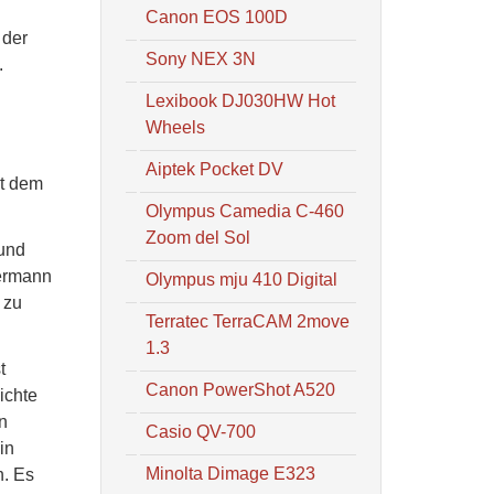
Canon EOS 100D
 der
Sony NEX 3N
.
Lexibook DJ030HW Hot
Wheels
Aiptek Pocket DV
it dem
Olympus Camedia C-460
Zoom del Sol
 und
dermann
Olympus mju 410 Digital
 zu
Terratec TerraCAM 2move
1.3
t
Canon PowerShot A520
ichte
n
Casio QV-700
in
Minolta Dimage E323
n. Es