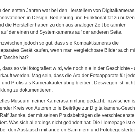
n den ersten Jahren war bei den Herstellern von Digitalkameras
Innovationen in Design, Bedienung und Funktionalität zu nutzen
nd die Hersteller haben zu den aus analoger Zeit bekannten
uf der einen und Systemkameras auf der anderen Seite.
nzwischen jedoch so gut, dass sie Kompaktkameras die
eparates Gerät kaufen, wenn man vergleichbare Bilder auch m
r Tasche hat?
dass so viel fotografiert wird, wie noch nie in der Geschichte -
erkauft werden. Mag sein, dass die Ära der Fotoapparate für je
und Profis als Kamerakäufer übrig bleiben. Deswegen ist nicht
icklung zu dokumentieren.
uelles Museum meiner Kamerasammlung gedacht. Inzwischen is
nder Kreis von Autoren tolle Beiträge zur Digitalkamera-Gesch
 Ralf Jannke, der mit seinen Praxisbeiträgen die verschiedenste
dert. Was sich allerdings nicht geändert hat: Die Homepage ist e
über den Austausch mit anderen Sammlern und Fotobegeisterte