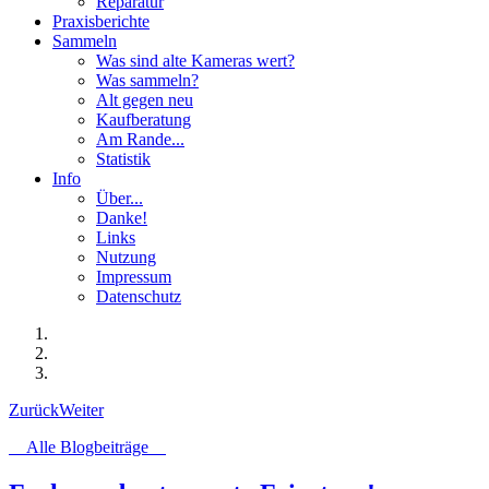
Reparatur
Praxisberichte
Sammeln
Was sind alte Kameras wert?
Was sammeln?
Alt gegen neu
Kaufberatung
Am Rande...
Statistik
Info
Über...
Danke!
Links
Nutzung
Impressum
Datenschutz
Zurück
Weiter
Alle Blogbeiträge