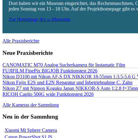
Dort haben wir ein Museum eingerichtet, das Rechenmaschinen, Co
jeden Sonntag von 13 - 18 Uhr. Auf der Projekthomepage gibt es w
Zur Homepage des µ-Museums
Alle Praxisberichte
Neue Praxisberichte
CANOMATIC M70 Analog Sucherkamera für Instamatic Film
FUJIFILM FinePix BIGJOB Funktionstest 2026
Nikon D3100 mit Nikon AF-S DX NIKKOR 18-55mm 1:3.5-5.6 G 
Nikon Fujix E2S und E2N Reparatur und Inbetriebnahme C. Zahn
Nikon Z7 mit Nippon Kogaku Japan NIKKOR-S Auto 1:2.8 f=35
RICOH Caplio 500G wide Funktionstest 2026
Alle Kameras der Sammlung
Neu in der Sammlung
Xiaomi Mi Sphere Camera
Canon PowerShot S1 IS