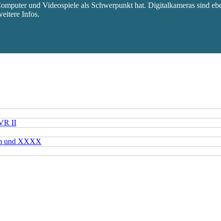
mputer und Videospiele als Schwerpunkt hat. Digitalkameras sind eben
eitere Infos.
VR II
mm und XXXX