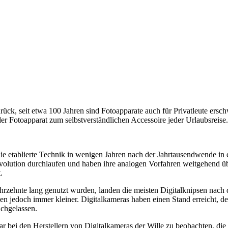
rück, seit etwa 100 Jahren sind Fotoapparate auch für Privatleute ersch
 Fotoapparat zum selbstverständlichen Accessoire jeder Urlaubsreise.
ie etablierte Technik in wenigen Jahren nach der Jahrtausendwende in
volution durchlaufen und haben ihre analogen Vorfahren weitgehend übe
.
hrzehnte lang genutzt wurden, landen die meisten Digitalknipsen nach 
den jedoch immer kleiner. Digitalkameras haben einen Stand erreicht, 
achgelassen.
war bei den Herstellern von Digitalkameras der Wille zu beobachten, d