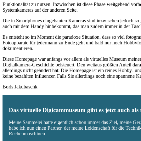
Funktionalität zu nutzen. Inzwischen ist diese Phase weitgehend vo
Systemkameras auf der anderen Seite.
Die in Smartphones eingebauten Kameras sind inzwischen jedoch so g
auch mit dem Handy hinbekommt, das man zudem immer in der Tasc
Es entsteht so im Moment die paradoxe Situation, dass so viel fotogra
Fotoapparate für jedermann zu Ende geht und bald nur noch Hobbyfot
dokumentieren.
Diese Homepage war anfangs vor allem als virtuelles Museum meiner
Digitalkamera-Geschichte beisteuert. Den weitaus größten Anteil daran
allerdings nicht geändert hat: Die Homepage ist ein reines Hobby- u
keine bezahlten Influencer. Falls Sie allerdings noch eine spannene
Boris Jakubaschk
Das virtuelle Digicammuseum gibt es jetzt auch al
Meine Sammelei hatte eigentlich schon immer das Ziel, meine Ger
habe ich nun einen Partner, der meine Leidenschaft für die Techn
Rechenmaschinen.