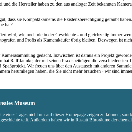
rbei und die Hersteller haben zu den aus analoger Zeit bekannten Kam
ut, dass sie Kompaktkameras die Existenzberechtigung geraubt haben.
he hat?
fiert wird, wie noch nie in der Geschichte - und gleichzeitig immer we
ografen und Profis als Kamerakäufer übrig bleiben. Deswegen ist nicht
 Kamerasammlung gedacht. Inzwischen ist daraus ein Projekt geworden,
 hat Ralf Jannke, der mit seinen Praxisbeiträgen die verschiedensten T
nd Spaßprojekt. Wir freuen uns über den Austausch mit anderen Sammle
 Kamera herumliegen haben, die Sie nicht mehr brauchen - wir sind imm
s reales Museum
äte eines Tages nicht nur auf dieser Homepage zeigen zu können, sond
ikgeschichte teilt. Außerdem haben wir in Rastatt Büroräume der ehem