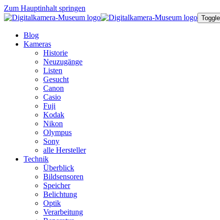
Zum Hauptinhalt springen
Toggle
Blog
Kameras
Historie
Neuzugänge
Listen
Gesucht
Canon
Casio
Fuji
Kodak
Nikon
Olympus
Sony
alle Hersteller
Technik
Überblick
Bildsensoren
Speicher
Belichtung
Optik
Verarbeitung