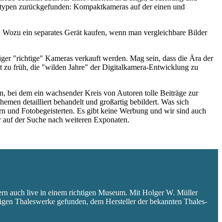
eratypen zurückgefunden: Kompaktkameras auf der einen und
 Wozu ein separates Gerät kaufen, wenn man vergleichbare Bilder
niger "richtige" Kameras verkauft werden. Mag sein, dass die Ära der
 zu früh, die "wilden Jahre" der Digitalkamera-Entwicklung zu
 bei dem ein wachsender Kreis von Autoren tolle Beiträge zur
hemen detailliert behandelt und großartig bebildert. Was sich
rn und Fotobegeisterten. Es gibt keine Werbung und wir sind auch
er auf der Suche nach weiteren Exponaten.
ern auch live in einem richtigen Museum. Mit Holger W. Müller
aligen Thaleswerke gefunden, dem Hersteller der bekannten Thales-