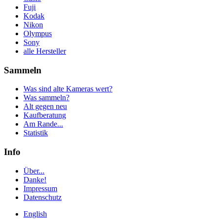
Fuji
Kodak
Nikon
Olympus
Sony
alle Hersteller
Sammeln
Was sind alte Kameras wert?
Was sammeln?
Alt gegen neu
Kaufberatung
Am Rande...
Statistik
Info
Über...
Danke!
Impressum
Datenschutz
English