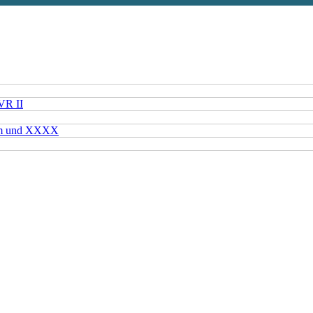
VR II
mm und XXXX