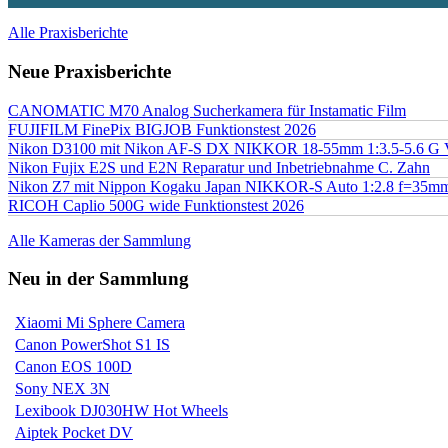
Alle Praxisberichte
Neue Praxisberichte
CANOMATIC M70 Analog Sucherkamera für Instamatic Film
FUJIFILM FinePix BIGJOB Funktionstest 2026
Nikon D3100 mit Nikon AF-S DX NIKKOR 18-55mm 1:3.5-5.6 G 
Nikon Fujix E2S und E2N Reparatur und Inbetriebnahme C. Zahn
Nikon Z7 mit Nippon Kogaku Japan NIKKOR-S Auto 1:2.8 f=35
RICOH Caplio 500G wide Funktionstest 2026
Alle Kameras der Sammlung
Neu in der Sammlung
Xiaomi Mi Sphere Camera
Canon PowerShot S1 IS
Canon EOS 100D
Sony NEX 3N
Lexibook DJ030HW Hot Wheels
Aiptek Pocket DV