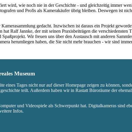
fiert wird, wie noch nie in der Geschichte - und gleichzeitig immer we
ografen und Profis als Kamerakäufer übrig bleiben. Deswegen ist nicht
 Kamerasammlung gedacht. Inzwischen ist daraus ein Projekt geworden,
 hat Ralf Jannke, der mit seinen Praxisbeiträgen die verschiedensten T
nd Spaßprojekt. Wir freuen uns über den Austausch mit anderen Sammle
 Kamera herumliegen haben, die Sie nicht mehr brauchen - wir sind imm
s reales Museum
äte eines Tages nicht nur auf dieser Homepage zeigen zu können, sond
ikgeschichte teilt. Außerdem haben wir in Rastatt Büroräume der ehem
mputer und Videospiele als Schwerpunkt hat. Digitalkameras sind eben
eitere Infos.