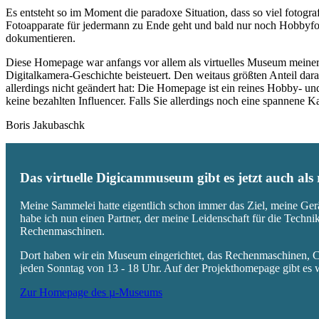
Es entsteht so im Moment die paradoxe Situation, dass so viel fotogra
Fotoapparate für jedermann zu Ende geht und bald nur noch Hobbyfot
dokumentieren.
Diese Homepage war anfangs vor allem als virtuelles Museum meiner
Digitalkamera-Geschichte beisteuert. Den weitaus größten Anteil daran
allerdings nicht geändert hat: Die Homepage ist ein reines Hobby- u
keine bezahlten Influencer. Falls Sie allerdings noch eine spannene
Boris Jakubaschk
Das virtuelle Digicammuseum gibt es jetzt auch al
Meine Sammelei hatte eigentlich schon immer das Ziel, meine Ger
habe ich nun einen Partner, der meine Leidenschaft für die Techn
Rechenmaschinen.
Dort haben wir ein Museum eingerichtet, das Rechenmaschinen, Co
jeden Sonntag von 13 - 18 Uhr. Auf der Projekthomepage gibt es w
Zur Homepage des µ-Museums