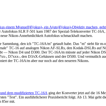
Aus einem M(anuell)F(okus)- ein A(uto)F(okus)-Objektiv machen, geht
erter Autofokus-SLR F-501 kam 1987 der Spezial-Telekonverter TC-16A
 die neue Nikon-Annehmlichkeit Autofokus schmackhaft machen.
e Sammlung, den ich "TC-16A/m" getauft habe. Das "m" steht für m-odi
normale" TC-16 auf analogen Nikon AF-SLRs, den Kodak-DSLRs auf Nik
bt — Nikon D4 und D300. Der TC-16A/m müsste auf jeder Nikon DSL
7xx-, D7xxx-, den D3/sX-Gehäusen und der D500. Und vermutlich auch
niert der TC-16A/m aber nur noch auf den neueren Nikons.
00 und dem modifizierten TC-16A
ging der Konverter jetzt auf die 16 
ten "Test". Ein ausführlicherer Praxisbericht folgt. Ab 13. Mai geht d
 85er mit.