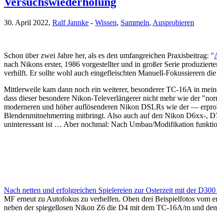
Versuchswiederholung
30. April 2022,
Ralf Jannke
-
Wissen
,
Sammeln
,
Ausprobieren
Schon über zwei Jahre her, als es den umfangreichen Praxisbeitrag: "
nach Nikons erster, 1986 vorgestellter und in großer Serie produzi
verhilft. Er sollte wohl auch eingefleischten Manuell-Fokussierern
Mittlerweile kam dann noch ein weiterer, besonderer TC-16A in mein
dass dieser besondere Nikon-Televerlängerer nicht mehr wie der "
moderneren und höher auflösenderen Nikon DSLRs wie der — erpro
Blendenmitnehmerring mitbringt. Also auch auf den Nikon D6xx-, D
uninteressant ist … Aber nochmal: Nach Umbau/Modifikation funktio
Nach netten und erfolgreichen Spielereien zur Osterzeit mit der D3
MF erneut zu Autofokus zu verhelfen. Oben drei Beispielfotos vom ers
neben der spiegellosen Nikon Z6 die D4 mit dem TC-16A/m und dem