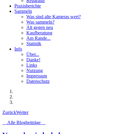
Reparatur
Praxisberichte
Sammeln
Was sind alte Kameras wert?
Was sammeln?
Alt gegen neu
Kaufberatung
Am Rande...
Statistik
Info
Über...
Danke!
Links
Nutzung
Impressum
Datenschutz
Zurück
Weiter
Alle Blogbeiträge