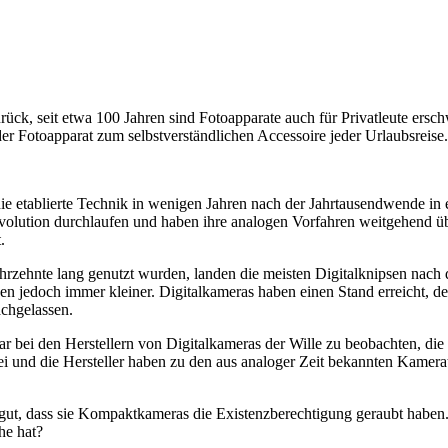
rück, seit etwa 100 Jahren sind Fotoapparate auch für Privatleute ersch
 Fotoapparat zum selbstverständlichen Accessoire jeder Urlaubsreise.
ie etablierte Technik in wenigen Jahren nach der Jahrtausendwende in
volution durchlaufen und haben ihre analogen Vorfahren weitgehend übe
.
hrzehnte lang genutzt wurden, landen die meisten Digitalknipsen nach 
den jedoch immer kleiner. Digitalkameras haben einen Stand erreicht, 
achgelassen.
war bei den Herstellern von Digitalkameras der Wille zu beobachten, d
rbei und die Hersteller haben zu den aus analoger Zeit bekannten Kam
ut, dass sie Kompaktkameras die Existenzberechtigung geraubt haben.
he hat?