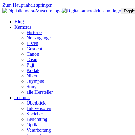
Zum Hauptinhalt springen
Toggle
Blog
Kameras
Historie
Neuzugänge
Listen
Gesucht
Canon
Casio
Fuji
Kodak
Nikon
Olympus
Sony
alle Hersteller
Technik
Überblick
Bildsensoren
Speicher
Belichtung
Optik
Verarbeitung