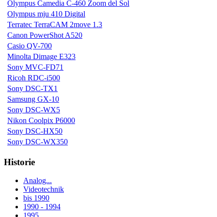
Olympus Camedia C-460 Zoom del Sol
Olympus mju 410 Digital
Terratec TerraCAM 2move 1.3
Canon PowerShot A520
Casio QV-700
Minolta Dimage E323
Sony MVC-FD71
Ricoh RDC-i500
Sony DSC-TX1
Samsung GX-10
Sony DSC-WX5
Nikon Coolpix P6000
Sony DSC-HX50
Sony DSC-WX350
Historie
Analog...
Videotechnik
bis 1990
1990 - 1994
1995