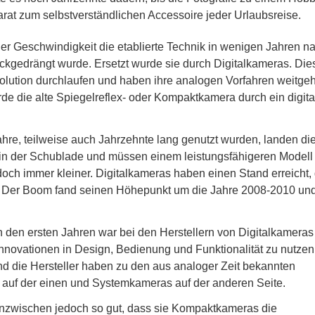
at zum selbstverständlichen Accessoire jeder Urlaubsreise.
er Geschwindigkeit die etablierte Technik in wenigen Jahren n
kgedrängt wurde. Ersetzt wurde sie durch Digitalkameras. Die
olution durchlaufen und haben ihre analogen Vorfahren weitge
rde die alte Spiegelreflex- oder Kompaktkamera durch ein digita
re, teilweise auch Jahrzehnte lang genutzt wurden, landen di
n in der Schublade und müssen einem leistungsfähigeren Modell
doch immer kleiner. Digitalkameras haben einen Stand erreicht,
. Der Boom fand seinen Höhepunkt um die Jahre 2008-2010 und
n den ersten Jahren war bei den Herstellern von Digitalkameras
Innovationen in Design, Bedienung und Funktionalität zu nutzen
nd die Hersteller haben zu den aus analoger Zeit bekannten
uf der einen und Systemkameras auf der anderen Seite.
nzwischen jedoch so gut, dass sie Kompaktkameras die