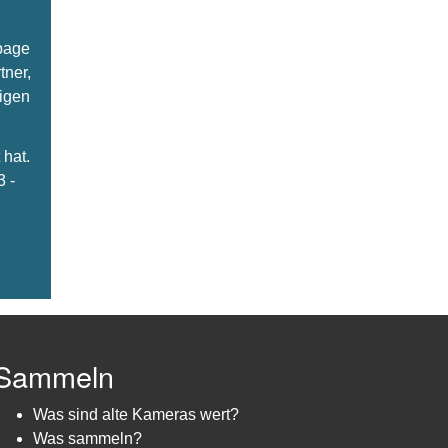
epage
tner,
ligen
hat.
3 -
Sammeln
Was sind alte Kameras wert?
Was sammeln?