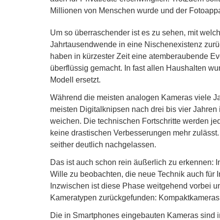
Millionen von Menschen wurde und der Fotoappar
Um so überraschender ist es zu sehen, mit welch
Jahrtausendwende in eine Nischenexistenz zurüc
haben in kürzester Zeit eine atemberaubende Ev
überflüssig gemacht. In fast allen Haushalten wu
Modell ersetzt.
Während die meisten analogen Kameras viele Jah
meisten Digitalknipsen nach drei bis vier Jahre
weichen. Die technischen Fortschritte werden je
keine drastischen Verbesserungen mehr zulässt
seither deutlich nachgelassen.
Das ist auch schon rein äußerlich zu erkennen: I
Wille zu beobachten, die neue Technik auch für 
Inzwischen ist diese Phase weitgehend vorbei u
Kameratypen zurückgefunden: Kompaktkameras a
Die in Smartphones eingebauten Kameras sind i