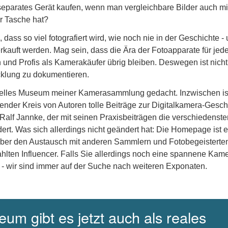
eparates Gerät kaufen, wenn man vergleichbare Bilder auch m
r Tasche hat?
dass so viel fotografiert wird, wie noch nie in der Geschichte -
erkauft werden. Mag sein, dass die Ära der Fotoapparate für je
und Profis als Kamerakäufer übrig bleiben. Deswegen ist nicht
icklung zu dokumentieren.
uelles Museum meiner Kamerasammlung gedacht. Inzwischen is
nder Kreis von Autoren tolle Beiträge zur Digitalkamera-Gesch
 Ralf Jannke, der mit seinen Praxisbeiträgen die verschiedenste
dert. Was sich allerdings nicht geändert hat: Die Homepage ist e
über den Austausch mit anderen Sammlern und Fotobegeisterte
hlten Influencer. Falls Sie allerdings noch eine spannene Kam
 - wir sind immer auf der Suche nach weiteren Exponaten.
um gibt es jetzt auch als reales