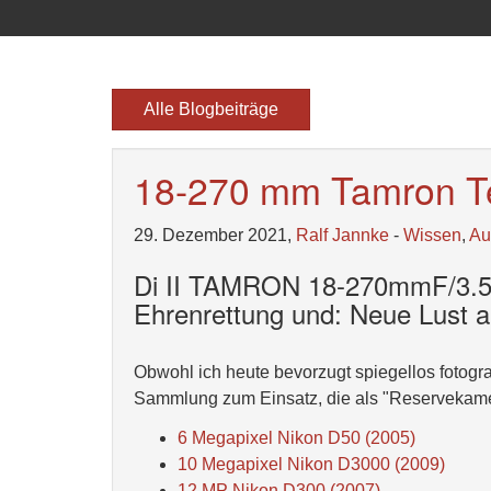
Alle Blogbeiträge
18-270 mm Tamron Te
29. Dezember 2021,
Ralf Jannke
-
Wissen
,
Au
Di II TAMRON 18-270mmF/3.5-
Ehrenrettung und: Neue Lust a
Obwohl ich heute bevorzugt spiegellos fotogr
Sammlung zum Einsatz, die als "Reservekame
6 Megapixel Nikon D50 (2005)
10 Megapixel Nikon D3000 (2009)
12 MP Nikon D300 (2007)