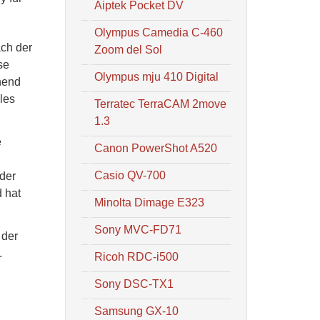
Aiptek Pocket DV
Olympus Camedia C-460
ach der
Zoom del Sol
se
Olympus mju 410 Digital
hend
les
Terratec TerraCAM 2move
1.3
e
Canon PowerShot A520
Casio QV-700
 der
 hat
Minolta Dimage E323
Sony MVC-FD71
 der
.
Ricoh RDC-i500
Sony DSC-TX1
Samsung GX-10