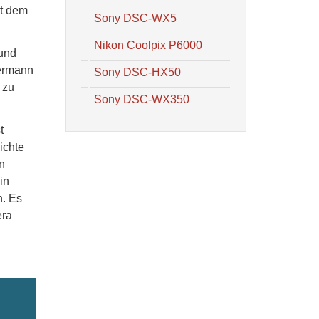
it dem
Sony DSC-WX5
Nikon Coolpix P6000
 und
dermann
Sony DSC-HX50
 zu
Sony DSC-WX350
t
ichte
n
in
n. Es
era