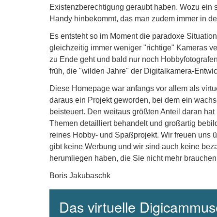
Existenzberechtigung geraubt haben. Wozu ein s
Handy hinbekommt, das man zudem immer in de
Es entsteht so im Moment die paradoxe Situation, 
gleichzeitig immer weniger "richtige" Kameras v
zu Ende geht und bald nur noch Hobbyfotografen 
früh, die "wilden Jahre" der Digitalkamera-Entw
Diese Homepage war anfangs vor allem als virt
daraus ein Projekt geworden, bei dem ein wachse
beisteuert. Den weitaus größten Anteil daran hat
Themen detailliert behandelt und großartig bebil
reines Hobby- und Spaßprojekt. Wir freuen uns 
gibt keine Werbung und wir sind auch keine beza
herumliegen haben, die Sie nicht mehr brauchen
Boris Jakubaschk
Das virtuelle Digicammuse