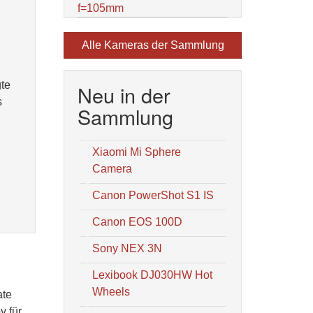
f=105mm
Alle Kameras der Sammlung
te
Neu in der
s
Sammlung
Xiaomi Mi Sphere
Camera
Canon PowerShot S1 IS
Canon EOS 100D
Sony NEX 3N
Lexibook DJ030HW Hot
Wheels
ate
y für