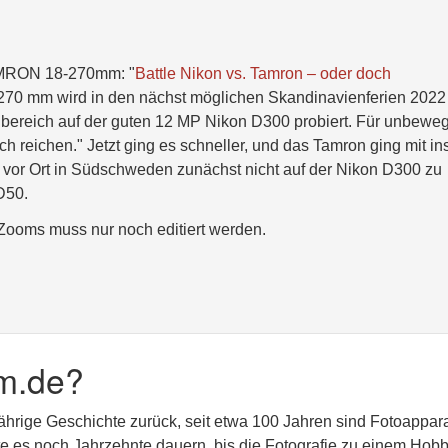
TAMRON 18-270mm: "
Battle Nikon vs. Tamron – oder doch
-270 mm wird in den nächst möglichen Skandinavienferien 2022
bereich auf der guten 12 MP Nikon D300 probiert. Für unbeweg
ch reichen." Jetzt ging es schneller, und das Tamron ging mit in
 vor Ort in Südschweden zunächst nicht auf der Nikon D300 zu
D50.
Zooms muss nur noch editiert werden.
m.de?
jährige Geschichte zurück, seit etwa 100 Jahren sind Fotoappar
lte es noch Jahrzehnte dauern, bis die Fotografie zu einem Hobb