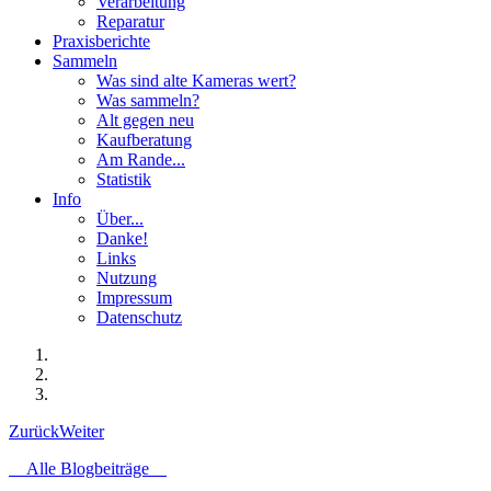
Verarbeitung
Reparatur
Praxisberichte
Sammeln
Was sind alte Kameras wert?
Was sammeln?
Alt gegen neu
Kaufberatung
Am Rande...
Statistik
Info
Über...
Danke!
Links
Nutzung
Impressum
Datenschutz
Zurück
Weiter
Alle Blogbeiträge