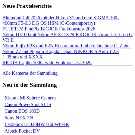
Neue Praxisberichte
Blutmond Juli 2026 mit der Nikon Z7 und dem SIGMA 100-
400mm F5-6,3 DG OS HSM (C-Contemporary)
FUJIFILM FinePix BIGJOB Funktionstest 2026
Nikon D3100 mit Nikon AF-S DX NIKKOR 18-55mm 1:3.5-5.6 G
VR II
Nikon Fujix E2S und E2N Reparatur und Inbetriebnahme C. Zahn
Nikon Z7 mit Nippon Kogaku Japan NIKKOR-S Auto 1:2.8
f=35mm und XXXX
RICOH Caplio 500G wide Funktionstest 2026
Alle Kameras der Sammlung
Neu in der Sammlung
Xiaomi Mi Sphere Camera
Canon PowerShot S1 IS
Canon EOS 100D
Sony NEX 3N
Lexibook DJ030HW Hot Wheels
Aiptek Pocket DV