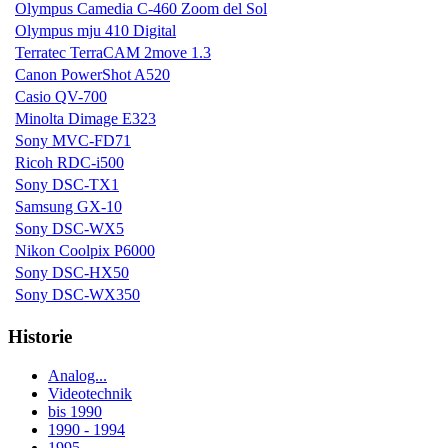
Olympus Camedia C-460 Zoom del Sol
Olympus mju 410 Digital
Terratec TerraCAM 2move 1.3
Canon PowerShot A520
Casio QV-700
Minolta Dimage E323
Sony MVC-FD71
Ricoh RDC-i500
Sony DSC-TX1
Samsung GX-10
Sony DSC-WX5
Nikon Coolpix P6000
Sony DSC-HX50
Sony DSC-WX350
Historie
Analog...
Videotechnik
bis 1990
1990 - 1994
1995