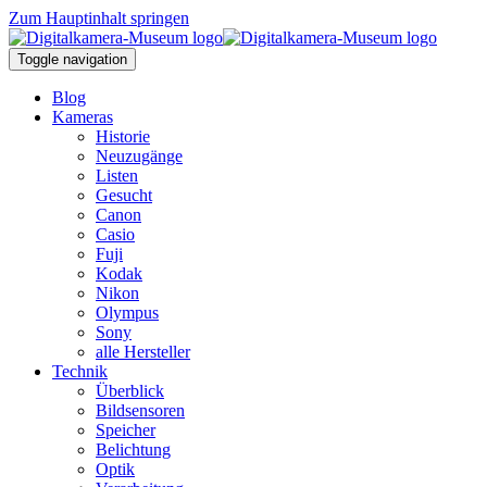
Zum Hauptinhalt springen
Toggle navigation
Blog
Kameras
Historie
Neuzugänge
Listen
Gesucht
Canon
Casio
Fuji
Kodak
Nikon
Olympus
Sony
alle Hersteller
Technik
Überblick
Bildsensoren
Speicher
Belichtung
Optik