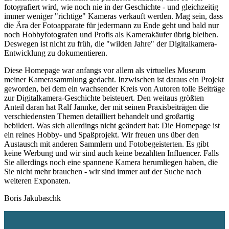
fotografiert wird, wie noch nie in der Geschichte - und gleichzeitig
immer weniger "richtige" Kameras verkauft werden. Mag sein, dass
die Ära der Fotoapparate für jedermann zu Ende geht und bald nur
noch Hobbyfotografen und Profis als Kamerakäufer übrig bleiben.
Deswegen ist nicht zu früh, die "wilden Jahre" der Digitalkamera-
Entwicklung zu dokumentieren.
Diese Homepage war anfangs vor allem als virtuelles Museum
meiner Kamerasammlung gedacht. Inzwischen ist daraus ein Projekt
geworden, bei dem ein wachsender Kreis von Autoren tolle Beiträge
zur Digitalkamera-Geschichte beisteuert. Den weitaus größten
Anteil daran hat Ralf Jannke, der mit seinen Praxisbeiträgen die
verschiedensten Themen detailliert behandelt und großartig
bebildert. Was sich allerdings nicht geändert hat: Die Homepage ist
ein reines Hobby- und Spaßprojekt. Wir freuen uns über den
Austausch mit anderen Sammlern und Fotobegeisterten. Es gibt
keine Werbung und wir sind auch keine bezahlten Influencer. Falls
Sie allerdings noch eine spannene Kamera herumliegen haben, die
Sie nicht mehr brauchen - wir sind immer auf der Suche nach
weiteren Exponaten.
Boris Jakubaschk