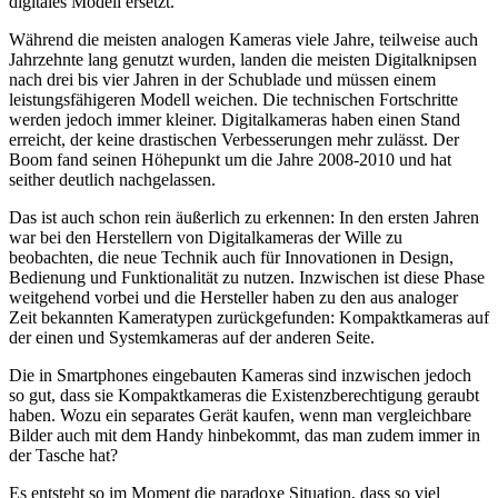
digitales Modell ersetzt.
Während die meisten analogen Kameras viele Jahre, teilweise auch
Jahrzehnte lang genutzt wurden, landen die meisten Digitalknipsen
nach drei bis vier Jahren in der Schublade und müssen einem
leistungsfähigeren Modell weichen. Die technischen Fortschritte
werden jedoch immer kleiner. Digitalkameras haben einen Stand
erreicht, der keine drastischen Verbesserungen mehr zulässt. Der
Boom fand seinen Höhepunkt um die Jahre 2008-2010 und hat
seither deutlich nachgelassen.
Das ist auch schon rein äußerlich zu erkennen: In den ersten Jahren
war bei den Herstellern von Digitalkameras der Wille zu
beobachten, die neue Technik auch für Innovationen in Design,
Bedienung und Funktionalität zu nutzen. Inzwischen ist diese Phase
weitgehend vorbei und die Hersteller haben zu den aus analoger
Zeit bekannten Kameratypen zurückgefunden: Kompaktkameras auf
der einen und Systemkameras auf der anderen Seite.
Die in Smartphones eingebauten Kameras sind inzwischen jedoch
so gut, dass sie Kompaktkameras die Existenzberechtigung geraubt
haben. Wozu ein separates Gerät kaufen, wenn man vergleichbare
Bilder auch mit dem Handy hinbekommt, das man zudem immer in
der Tasche hat?
Es entsteht so im Moment die paradoxe Situation, dass so viel