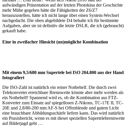
aufwändigen Präsentation auf der letzten Photokina der Geschichte
mehr Mühe gegeben hätte die Fähigkeiten der Z6/Z7
herauszustellen, hätte ich nicht lange über einen System-Wechsel
nachgedacht. Die oben abgebildete D4 behalte ich für bestimmte
Aufgaben, aber sie ist definitiv die letzte DSLR, die ich (gebraucht)
gekauft habe.
Eine in zweifacher Hinsicht (un)mögliche Kombination
Mit einem 9,5/680 mm Supertele bei ISO 204.800 aus der Hand
fotografiert
Die ISO-Zahl ist natürlich ein reiner Notbehelf. Die durch zwei
Telekonverter erreichbare Brennweite könnte aber mehr werden als
ein Notbehelf! Spannend wird es, ob die Kombination aus FTZ-
Konverter zum Einsatz auf spiegellosen Z-Nikons, TC-17E II, TC-
20E und 2,8/80-200 mm AF-S bei Offenblende und gutem Licht
eine brauchbare Abbildungsschärfe liefern kann. Das wird natürlich
ein Praxisbericht, wenn es mit dieser speziellen Supertelebrennweite
auf Bilderjagd geht …