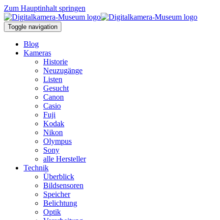
Zum Hauptinhalt springen
Toggle navigation
Blog
Kameras
Historie
Neuzugänge
Listen
Gesucht
Canon
Casio
Fuji
Kodak
Nikon
Olympus
Sony
alle Hersteller
Technik
Überblick
Bildsensoren
Speicher
Belichtung
Optik