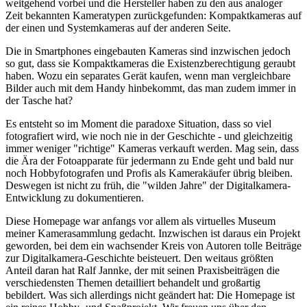
weitgehend vorbei und die Hersteller haben zu den aus analoger
Zeit bekannten Kameratypen zurückgefunden: Kompaktkameras auf
der einen und Systemkameras auf der anderen Seite.
Die in Smartphones eingebauten Kameras sind inzwischen jedoch
so gut, dass sie Kompaktkameras die Existenzberechtigung geraubt
haben. Wozu ein separates Gerät kaufen, wenn man vergleichbare
Bilder auch mit dem Handy hinbekommt, das man zudem immer in
der Tasche hat?
Es entsteht so im Moment die paradoxe Situation, dass so viel
fotografiert wird, wie noch nie in der Geschichte - und gleichzeitig
immer weniger "richtige" Kameras verkauft werden. Mag sein, dass
die Ära der Fotoapparate für jedermann zu Ende geht und bald nur
noch Hobbyfotografen und Profis als Kamerakäufer übrig bleiben.
Deswegen ist nicht zu früh, die "wilden Jahre" der Digitalkamera-
Entwicklung zu dokumentieren.
Diese Homepage war anfangs vor allem als virtuelles Museum
meiner Kamerasammlung gedacht. Inzwischen ist daraus ein Projekt
geworden, bei dem ein wachsender Kreis von Autoren tolle Beiträge
zur Digitalkamera-Geschichte beisteuert. Den weitaus größten
Anteil daran hat Ralf Jannke, der mit seinen Praxisbeiträgen die
verschiedensten Themen detailliert behandelt und großartig
bebildert. Was sich allerdings nicht geändert hat: Die Homepage ist