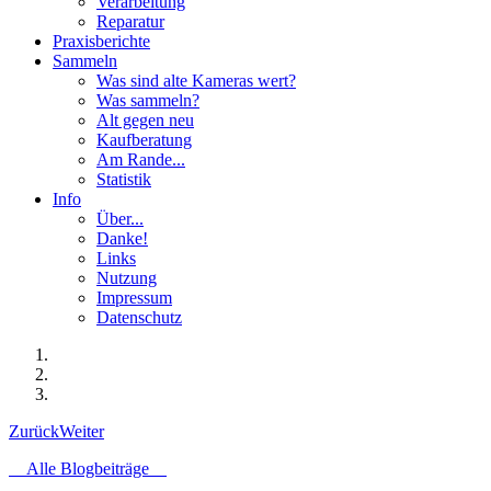
Verarbeitung
Reparatur
Praxisberichte
Sammeln
Was sind alte Kameras wert?
Was sammeln?
Alt gegen neu
Kaufberatung
Am Rande...
Statistik
Info
Über...
Danke!
Links
Nutzung
Impressum
Datenschutz
Zurück
Weiter
Alle Blogbeiträge