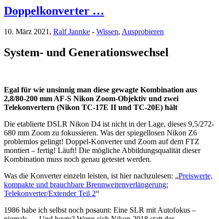
Doppelkonverter …
10. März 2021,
Ralf Jannke
-
Wissen
,
Ausprobieren
System- und Generationswechsel
Egal für wie unsinnig man diese gewagte Kombination aus
2,8/80-200 mm AF-S Nikon Zoom-Objektiv und zwei
Telekonvertern (Nikon TC-17E II und TC-20E) hält
Die etablierte DSLR Nikon D4 ist nicht in der Lage, dieses 9,5/272-
680 mm Zoom zu fokussieren. Was der spiegellosen Nikon Z6
problemlos gelingt! Doppel-Konverter und Zoom auf dem FTZ
montiert – fertig! Läuft! Die mögliche Abbildungsqualität dieser
Kombination muss noch genau getestet werden.
Was die Konverter einzeln leisten, ist hier nachzulesen: „
Preiswerte,
kompakte und brauchbare Brennweitenverlängerung:
Telekonverter/Extender Teil 2
“
1986 habe ich selbst noch posaunt: Eine SLR mit Autofokus –
niemals … Und heute? Wenn sich Nikon 2018 statt der