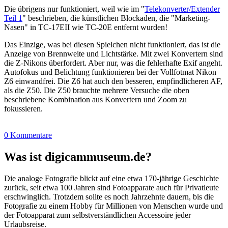
Die übrigens nur funktioniert, weil wie im "
Telekonverter/Extender
Teil 1
" beschrieben, die künstlichen Blockaden, die "Marketing-
Nasen" in TC-17EII wie TC-20E entfernt wurden!
Das Einzige, was bei diesen Spielchen nicht funktioniert, das ist die
Anzeige von Brennweite und Lichtstärke. Mit zwei Konvertern sind
die Z-Nikons überfordert. Aber nur, was die fehlerhafte Exif angeht.
Autofokus und Belichtung funktionieren bei der Vollfotmat Nikon
Z6 einwandfrei. Die Z6 hat auch den besseren, empfindlicheren AF,
als die Z50. Die Z50 brauchte mehrere Versuche die oben
beschriebene Kombination aus Konvertern und Zoom zu
fokussieren.
0 Kommentare
Was ist digicammuseum.de?
Die analoge Fotografie blickt auf eine etwa 170-jährige Geschichte
zurück, seit etwa 100 Jahren sind Fotoapparate auch für Privatleute
erschwinglich. Trotzdem sollte es noch Jahrzehnte dauern, bis die
Fotografie zu einem Hobby für Millionen von Menschen wurde und
der Fotoapparat zum selbstverständlichen Accessoire jeder
Urlaubsreise.