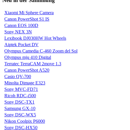
Neu in der Sammlung
Xiaomi Mi Sphere Camera
Canon PowerShot S1 IS
Canon EOS 100D
Sony NEX 3N
Lexibook DJ030HW Hot Wheels
Aiptek Pocket DV
Olympus Camedia C-460 Zoom del Sol
Olympus mju 410 Digital
Terratec TerraCAM 2move 1.3
Canon PowerShot A520
Casio QV-700
Minolta Dimage E323
Sony MVC-FD71
Ricoh RDC-i500
Sony DSC-TX1
Samsung GX-10
Sony DSC-WX5
Nikon Coolpix P6000
Sony DSC-HX50