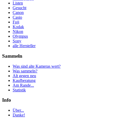
Listen
Gesucht
Canon
Casio
Fuji
Kodak
Nikon
Olympus
Sony
alle Hersteller
Sammeln
Was sind alte Kameras wert?
Was sammeln?
Alt gegen neu
Kaufberatung
Am Rande...
Statistik
Info
Über...
Danke!