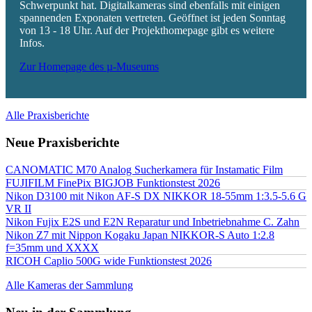
Schwerpunkt hat. Digitalkameras sind ebenfalls mit einigen
spannenden Exponaten vertreten. Geöffnet ist jeden Sonntag
von 13 - 18 Uhr. Auf der Projekthomepage gibt es weitere
Infos.
Zur Homepage des µ-Museums
Alle Praxisberichte
Neue Praxisberichte
CANOMATIC M70 Analog Sucherkamera für Instamatic Film
FUJIFILM FinePix BIGJOB Funktionstest 2026
Nikon D3100 mit Nikon AF-S DX NIKKOR 18-55mm 1:3.5-5.6 G
VR II
Nikon Fujix E2S und E2N Reparatur und Inbetriebnahme C. Zahn
Nikon Z7 mit Nippon Kogaku Japan NIKKOR-S Auto 1:2.8
f=35mm und XXXX
RICOH Caplio 500G wide Funktionstest 2026
Alle Kameras der Sammlung