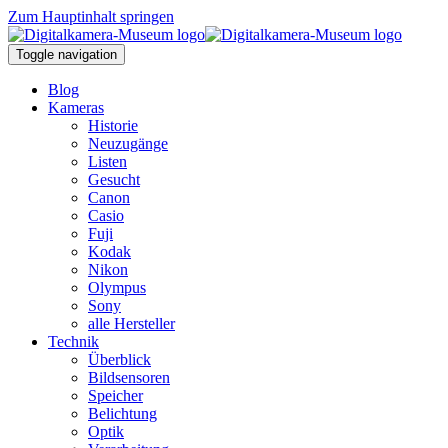
Zum Hauptinhalt springen
Toggle navigation
Blog
Kameras
Historie
Neuzugänge
Listen
Gesucht
Canon
Casio
Fuji
Kodak
Nikon
Olympus
Sony
alle Hersteller
Technik
Überblick
Bildsensoren
Speicher
Belichtung
Optik