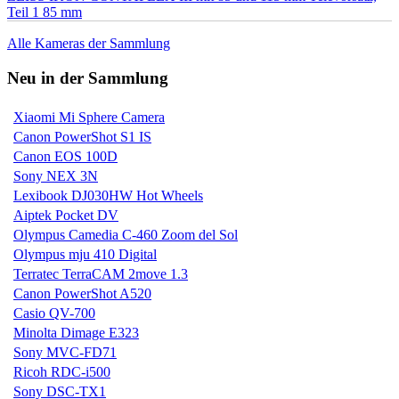
Teil 1 85 mm
Alle Kameras der Sammlung
Neu in der Sammlung
Xiaomi Mi Sphere Camera
Canon PowerShot S1 IS
Canon EOS 100D
Sony NEX 3N
Lexibook DJ030HW Hot Wheels
Aiptek Pocket DV
Olympus Camedia C-460 Zoom del Sol
Olympus mju 410 Digital
Terratec TerraCAM 2move 1.3
Canon PowerShot A520
Casio QV-700
Minolta Dimage E323
Sony MVC-FD71
Ricoh RDC-i500
Sony DSC-TX1