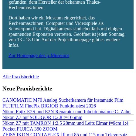
gefunden, dem Hersteller der bekannten Thales-
Rechenmaschinen.
Dort haben wir ein Museum eingerichtet, das
Rechenmaschinen, Computer und Videospiele als
Schwerpunkt hat. Digitalkameras sind ebenfalls mit einigen
spannenden Exponaten vertreten. Geöffnet ist jeden Sonntag
von 13 - 18 Uhr. Auf der Projekthomepage gibt es weitere
Infos.
Zur Homepage des µ-Museums
Alle Praxisberichte
Neue Praxisberichte
CANOMATIC M70 Analog Sucherkamera für Instamatic Film
FUJIFILM FinePix BIGJOB Funktionstest 2026
Nikon Fujix E2S und E2N Reparatur und Inbetriebnahme C. Zahn
Nikon Z7 mit SOLIGOR 1:2.8 f=105mm
Nikon Z7 mit TAMRON 1:2.5 28mm und Leitz Elmar f=9cm 1:4
Pocket FUJICA 350 ZOOM
ZEISS IKON CONTAFLEX III mit 85 und 115 mm Televorsatz,