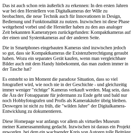
Das ist auch schon rein äußerlich zu erkennen: In den ersten Jahren
war bei den Herstellern von Digitalkameras der Wille zu
beobachten, die neue Technik auch für Innovationen in Design,
Bedienung und Funktionalität zu nutzen. Inzwischen ist diese Phase
weitgehend vorbei und die Hersteller haben zu den aus analoger
Zeit bekannten Kameratypen zurückgefunden: Kompaktkameras auf
der einen und Systemkameras auf der anderen Seite.
Die in Smartphones eingebauten Kameras sind inzwischen jedoch
so gut, dass sie Kompaktkameras die Existenzberechtigung geraubt
haben. Wozu ein separates Gerät kaufen, wenn man vergleichbare
Bilder auch mit dem Handy hinbekommt, das man zudem immer in
der Tasche hat?
Es entsteht so im Moment die paradoxe Situation, dass so viel
fotografiert wird, wie noch nie in der Geschichte - und gleichzeitig
immer weniger "richtige" Kameras verkauft werden. Mag sein, dass
die Ära der Fotoapparate für jedermann zu Ende geht und bald nur
noch Hobbyfotografen und Profis als Kamerakäufer übrig bleiben.
Deswegen ist nicht zu früh, die "wilden Jahre" der Digitalkamera-
Entwicklung zu dokumentieren.
Diese Homepage war anfangs vor allem als virtuelles Museum
meiner Kamerasammlung gedacht. Inzwischen ist daraus ein Projekt
geworden, bei dem ein wachsender Kreis von Autoren tolle Beiträge