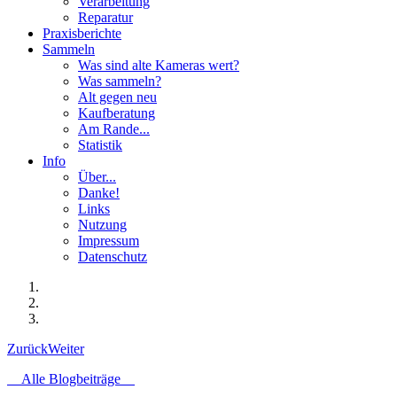
Verarbeitung
Reparatur
Praxisberichte
Sammeln
Was sind alte Kameras wert?
Was sammeln?
Alt gegen neu
Kaufberatung
Am Rande...
Statistik
Info
Über...
Danke!
Links
Nutzung
Impressum
Datenschutz
Zurück
Weiter
Alle Blogbeiträge