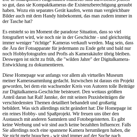
so gut, dass sie Kompaktkameras die Existenzberechtigung geraubt
haben. Wozu ein separates Gerät kaufen, wenn man vergleichbare
Bilder auch mit dem Handy hinbekommt, das man zudem immer in
der Tasche hat?
Es entsteht so im Moment die paradoxe Situation, dass so viel
fotografiert wird, wie noch nie in der Geschichte - und gleichzeitig
immer weniger "richtige" Kameras verkauft werden. Mag sein, dass
die Ära der Fotoapparate für jedermann zu Ende geht und bald nur
noch Hobbyfotografen und Profis als Kamerakäufer übrig bleiben.
Deswegen ist nicht zu früh, die "wilden Jahre" der Digitalkamera-
Entwicklung zu dokumentieren.
Diese Homepage war anfangs vor allem als virtuelles Museum
meiner Kamerasammlung gedacht. Inzwischen ist daraus ein Projekt
geworden, bei dem ein wachsender Kreis von Autoren tolle Beiträge
zur Digitalkamera-Geschichte beisteuert. Den weitaus größten
Anteil daran hat Ralf Jannke, der mit seinen Praxisbeiträgen die
verschiedensten Themen detailliert behandelt und großartig
bebildert. Was sich allerdings nicht geändert hat: Die Homepage ist
ein reines Hobby- und Spaßprojekt. Wir freuen uns über den
Austausch mit anderen Sammlern und Fotobegeisterten. Es gibt
keine Werbung und wir sind auch keine bezahlten Influencer. Falls
Sie allerdings noch eine spannene Kamera herumliegen haben, die
Sie nicht mehr brauchen - wir sind immer auf der Suche nach