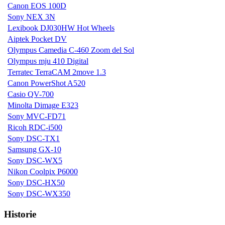
Canon EOS 100D
Sony NEX 3N
Lexibook DJ030HW Hot Wheels
Aiptek Pocket DV
Olympus Camedia C-460 Zoom del Sol
Olympus mju 410 Digital
Terratec TerraCAM 2move 1.3
Canon PowerShot A520
Casio QV-700
Minolta Dimage E323
Sony MVC-FD71
Ricoh RDC-i500
Sony DSC-TX1
Samsung GX-10
Sony DSC-WX5
Nikon Coolpix P6000
Sony DSC-HX50
Sony DSC-WX350
Historie