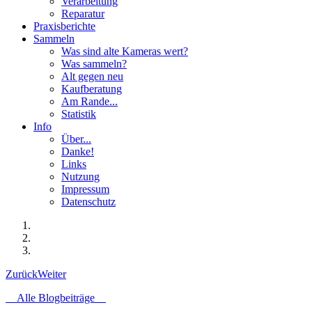
Verarbeitung
Reparatur
Praxisberichte
Sammeln
Was sind alte Kameras wert?
Was sammeln?
Alt gegen neu
Kaufberatung
Am Rande...
Statistik
Info
Über...
Danke!
Links
Nutzung
Impressum
Datenschutz
Zurück
Weiter
Alle Blogbeiträge