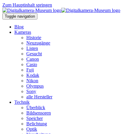
Zum Hauptinhalt springen
Toggle navigation
Blog
Kameras
Historie
Neuzugänge
Listen
Gesucht
Canon
Casio
Fuji
Kodak
Nikon
Olympus
Sony
alle Hersteller
Technik
Überblick
Bildsensoren
Speicher
Belichtung
Optik