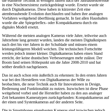
die etablierte Technik in wenigen Jahren nach der Jahrtausendwende
in eine Nischenexistenz zurückgedrängt wurde. Ersetzt wurde sie
durch Digitalkameras. Diese haben in kürzester Zeit eine
atemberaubende Evolution durchlaufen und haben ihre analogen
Vorfahren weitgehend überflüssig gemacht. In fast allen Haushalten
wurde die alte Spiegelreflex- oder Kompaktkamera durch ein
digitales Modell ersetzt.
Während die meisten analogen Kameras viele Jahre, teilweise auch
Jahrzehnte lang genutzt wurden, landen die meisten Digitalknipsen
nach drei bis vier Jahren in der Schublade und müssen einem
leistungsfähigeren Modell weichen. Die technischen Fortschritte
werden jedoch immer kleiner. Digitalkameras haben einen Stand
erreicht, der keine drastischen Verbesserungen mehr zulässt. Der
Boom fand seinen Höhepunkt um die Jahre 2008-2010 und hat
seither deutlich nachgelassen.
Das ist auch schon rein äußerlich zu erkennen: In den ersten Jahren
war bei den Herstellern von Digitalkameras der Wille zu
beobachten, die neue Technik auch für Innovationen in Design,
Bedienung und Funktionalität zu nutzen. Inzwischen ist diese Phase
weitgehend vorbei und die Hersteller haben zu den aus analoger
Zeit bekannten Kameratypen zurückgefunden: Kompaktkameras auf
der einen und Systemkameras auf der anderen Seite.
Die in Smartphones eingebauten Kameras sind inzwischen jedoch