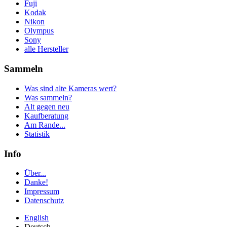
Fuji
Kodak
Nikon
Olympus
Sony
alle Hersteller
Sammeln
Was sind alte Kameras wert?
Was sammeln?
Alt gegen neu
Kaufberatung
Am Rande...
Statistik
Info
Über...
Danke!
Impressum
Datenschutz
English
Deutsch