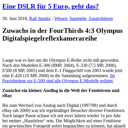
Eine DSLR für 5 Euro, geht das?
30. Juni 2018,
Ralf Jannke
-
Wissen
,
Sammeln
,
Ausprobieren
Zuwachs in der FourThirds 4:3 Olympus
Digitalspiegelreflexkamerareihe
Lange war es hier um die Olympus E-Reihe recht still geworden.
Nach den Modellen E-300 (8MP, 2004), E-330 (7,5 MP, 2006),
E500 (8 MP, 2005) und dem E-1 Flaggschiff von 2003 wurde jetzt
eine E-420 (10 MP, 2008) in die Sammlung aufgenommen.
Im
Praxisbeitrag zur E-500 sind alle Olympus E-Modelle gelistet
.
Zunächst ein kleiner Ausflug in die Welt der Fotobörsen und
eBay
Bis zum Wechsel von Analog nach Digital (1997/98) und durch
eBay (ab 2000) war ich regelmäßiger Besucher diverser Fotobörsen.
Nach langer Pause schaue ich seit zwei Jahren wieder 1x pro Jahr
bei meiner „Hausbörse“ rein. Die Möglichkeit auf einer Fotobörse
ein gewünschtes Fotogerät sofort begutachten zu können, hat aktuell