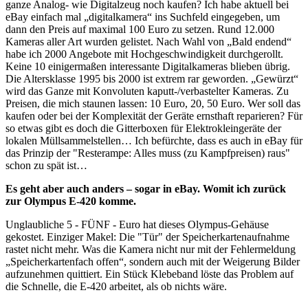
ganze Analog- wie Digitalzeug noch kaufen? Ich habe aktuell bei
eBay einfach mal „digitalkamera“ ins Suchfeld eingegeben, um
dann den Preis auf maximal 100 Euro zu setzen. Rund 12.000
Kameras aller Art wurden gelistet. Nach Wahl von „Bald endend“
habe ich 2000 Angebote mit Hochgeschwindigkeit durchgerollt.
Keine 10 einigermaßen interessante Digitalkameras blieben übrig.
Die Altersklasse 1995 bis 2000 ist extrem rar geworden. „Gewürzt“
wird das Ganze mit Konvoluten kaputt-/verbastelter Kameras. Zu
Preisen, die mich staunen lassen: 10 Euro, 20, 50 Euro. Wer soll das
kaufen oder bei der Komplexität der Geräte ernsthaft reparieren? Für
so etwas gibt es doch die Gitterboxen für Elektrokleingeräte der
lokalen Müllsammelstellen… Ich befürchte, dass es auch in eBay für
das Prinzip der "Resterampe: Alles muss (zu Kampfpreisen) raus"
schon zu spät ist…
Es geht aber auch anders – sogar in eBay. Womit ich zurück
zur Olympus E-420 komme.
Unglaubliche 5 - FÜNF - Euro hat dieses Olympus-Gehäuse
gekostet. Einziger Makel: Die "Tür" der Speicherkartenaufnahme
rastet nicht mehr. Was die Kamera nicht nur mit der Fehlermeldung
„Speicherkartenfach offen“, sondern auch mit der Weigerung Bilder
aufzunehmen quittiert. Ein Stück Klebeband löste das Problem auf
die Schnelle, die E-420 arbeitet, als ob nichts wäre.