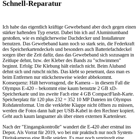
Schnell-Reparatur
Ich habe das eigentlich kräftige Gewebeband aber doch gegen einen
stärker haftenden Typ ersetzt. Dabei bin ich auf Aluminiumband
gestoßen, wie es möglicherweise Dachdecker und Installateure
benutzen. Das Gewebeband kann noch so stark sein, die Federkraft
des Speicherkartendeckels und besonders auch Batteriefachdeckel
sorgen über die Zeit dafür, dass das Gewebeband sich sozusagen in
Zeitlupe dehnt, bzw. der Kleber des Bands zu "schwimmen"
beginnt. Erfolg: Die Klebung hält einfach nicht. Beim Aluband
dehnt sich und rutscht nichts. Das klebt so penetrant, dass man es
beim Entfernen nur stückchenweise wieder abbekommt.
Konsequenz: Hält hervorragend, die Kamera – in diesem Fall die
Olympus E-420 – bekommt eine kaum benutzte 2 GB xD-
Speicherkarte und ins zweite Fach eine 4 GB CompactFlash-Karte.
Speicherplatz für 120 plus 232 = 352 10 MP Dateien im Olympus
Rohdatenformat. Um die verklebte Klappe nicht öffnen zu müssen,
werden die Fotos dann halt per USB-Kabel in den Rechner kopiert.
Geht auch kaum langsamer als über einen externen Kartenleser.
Nach der "Eingangskontrolle" wandert die E-420 aber erstmal ins
Depot. Als Vorrat für 2019, wo bei mir praktisch nur noch System-
Digitakameras eine Rolle spielen. Es mag noch vereinzelt eine