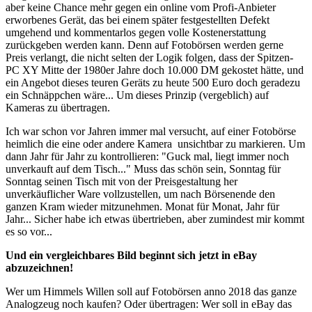
aber keine Chance mehr gegen ein online vom Profi-Anbieter
erworbenes Gerät, das bei einem später festgestellten Defekt
umgehend und kommentarlos gegen volle Kostenerstattung
zurückgeben werden kann. Denn auf Fotobörsen werden gerne
Preis verlangt, die nicht selten der Logik folgen, dass der Spitzen-
PC XY Mitte der 1980er Jahre doch 10.000 DM gekostet hätte, und
ein Angebot dieses teuren Geräts zu heute 500 Euro doch geradezu
ein Schnäppchen wäre... Um dieses Prinzip (vergeblich) auf
Kameras zu übertragen.
Ich war schon vor Jahren immer mal versucht, auf einer Fotobörse
heimlich die eine oder andere Kamera unsichtbar zu markieren. Um
dann Jahr für Jahr zu kontrollieren: "Guck mal, liegt immer noch
unverkauft auf dem Tisch..." Muss das schön sein, Sonntag für
Sonntag seinen Tisch mit von der Preisgestaltung her
unverkäuflicher Ware vollzustellen, um nach Börsenende den
ganzen Kram wieder mitzunehmen. Monat für Monat, Jahr für
Jahr... Sicher habe ich etwas übertrieben, aber zumindest mir kommt
es so vor...
Und ein vergleichbares Bild beginnt sich jetzt in eBay
abzuzeichnen!
Wer um Himmels Willen soll auf Fotobörsen anno 2018 das ganze
Analogzeug noch kaufen? Oder übertragen: Wer soll in eBay das